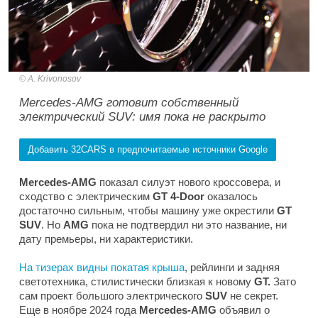
A. Krivonosov
Mercedes-AMG готовит собственный
электрический SUV: имя пока не раскрыто
Добавить 32CARS в предпочитаемые источники Google
Mercedes-AMG
показал силуэт нового кроссовера, и
сходство с электрическим
GT 4-Door
оказалось
достаточно сильным, чтобы машину уже окрестили
GT
SUV
. Но
AMG
пока не подтвердил ни это название, ни
дату премьеры, ни характеристики.
На тизерах видны покатая крыша
, рейлинги и задняя
светотехника, стилистически близкая к новому
GT.
Зато
сам проект большого электрического
SUV
не секрет.
Еще в ноябре 2024 года
Mercedes-AMG
объявил о