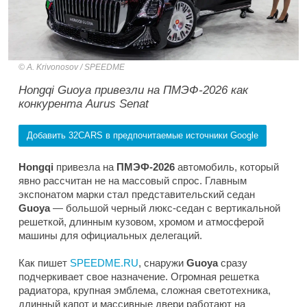
A. Krivonosov / SPEEDME
Hongqi Guoya привезли на ПМЭФ-2026 как
конкурента Aurus Senat
Добавить 32CARS в предпочитаемые источники Google
Hongqi
привезла на
ПМЭФ-2026
автомобиль, который
явно рассчитан не на массовый спрос. Главным
экспонатом марки стал представительский седан
Guoya
— большой черный люкс-седан с вертикальной
решеткой, длинным кузовом, хромом и атмосферой
машины для официальных делегаций.
Как пишет
SPEEDME.RU
, снаружи
Guoya
сразу
подчеркивает свое назначение. Огромная решетка
радиатора, крупная эмблема, сложная светотехника,
длинный капот и массивные двери работают на