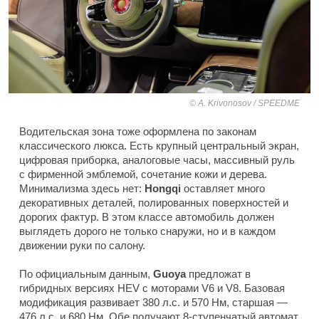
A. Krivonosov / SPEEDME
Водительская зона тоже оформлена по законам
классического люкса. Есть крупный центральный экран,
цифровая приборка, аналоговые часы, массивный руль
с фирменной эмблемой, сочетание кожи и дерева.
Минимализма здесь нет:
Hongqi
оставляет много
декоративных деталей, полированных поверхностей и
дорогих фактур. В этом классе автомобиль должен
выглядеть дорого не только снаружи, но и в каждом
движении руки по салону.
По официальным данным,
Guoya
предложат в
гибридных версиях HEV с моторами V6 и V8. Базовая
модификация развивает 380 л.с. и 570 Нм, старшая —
476 л.с. и 680 Нм. Обе получают 8-ступенчатый автомат