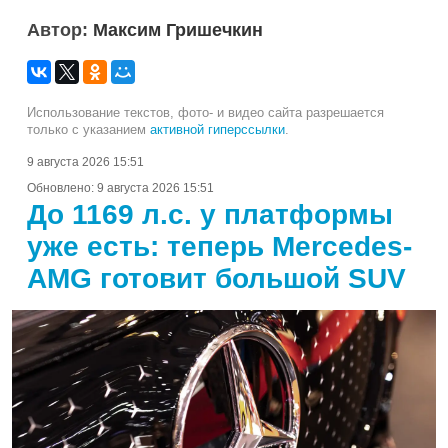
Автор:
Максим Гришечкин
Использование текстов, фото- и видео сайта разрешается
только с указанием
активной гиперссылки
.
9 августа 2026 15:51
Обновлено:
9 августа 2026 15:51
До 1169 л.с. у платформы
уже есть: теперь Mercedes-
AMG готовит большой SUV