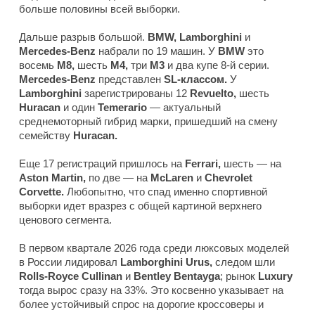
больше половины всей выборки.
Дальше разрыв большой.
BMW, Lamborghini
и
Mercedes-Benz
набрали по 19 машин. У
BMW
это
восемь
M8,
шесть
M4,
три
M3
и два купе 8-й серии.
Mercedes-Benz
представлен
SL-классом.
У
Lamborghini
зарегистрированы 12
Revuelto,
шесть
Huracan
и один
Temerario
— актуальный
среднемоторный гибрид марки, пришедший на смену
семейству
Huracan.
Еще 17 регистраций пришлось на
Ferrari,
шесть — на
Aston Martin,
по две — на
McLaren
и
Chevrolet
Corvette.
Любопытно, что спад именно спортивной
выборки идет вразрез с общей картиной верхнего
ценового сегмента.
В первом квартале 2026 года среди люксовых моделей
в России лидировал
Lamborghini Urus,
следом шли
Rolls-Royce Cullinan
и
Bentley Bentayga
; рынок
Luxury
тогда вырос сразу на 33%. Это косвенно указывает на
более устойчивый спрос на дорогие кроссоверы и