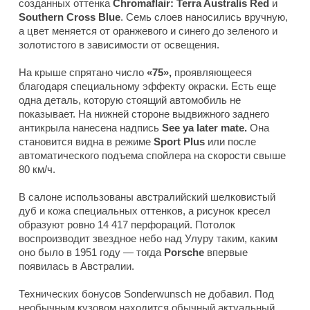
созданных оттенка
Chromaflair: Terra Australis Red
и
Southern
Cross Blue
. Семь слоев наносились вручную,
а цвет меняется от оранжевого и синего до зеленого и
золотистого в зависимости от освещения.
На крыше спрятано число
«75»,
проявляющееся
благодаря специальному эффекту окраски. Есть еще
одна деталь, которую стоящий автомобиль не
показывает. На нижней стороне выдвижного заднего
антикрыла нанесена надпись
See ya later mate.
Она
становится видна в режиме
Sport Plus
или после
автоматического подъема спойлера на скорости свыше
80 км/ч.
В салоне использованы австралийский шелковистый
дуб и кожа специальных оттенков, а рисунок кресел
образуют ровно 14 417 перфораций. Потолок
воспроизводит звездное небо над Улуру таким, каким
оно было в 1951 году — тогда
Porsche
впервые
появилась в Австралии.
Технических бонусов Sonderwunsch не добавил. Под
необычным кузовом находится обычный актуальный