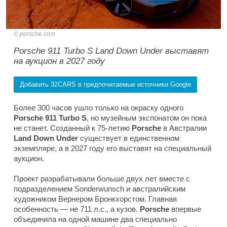
porsche.com
Porsche 911 Turbo S Land Down Under выставят
на аукцион в 2027 году
Добавить 32CARS в предпочитаемые источники Google
Более 300 часов ушло только на окраску одного
Porsche 911 Turbo S
, но музейным экспонатом он пока
не станет. Созданный к 75-летию
Porsche
в Австралии
Land Down Under
существует в единственном
экземпляре, а в 2027 году его выставят на специальный
аукцион.
Проект разрабатывали больше двух лет вместе с
подразделением Sonderwunsch и австралийским
художником Вернером Бронкхорстом. Главная
особенность — не 711 л.с., а кузов.
Porsche
впервые
объединила на одной машине два специально