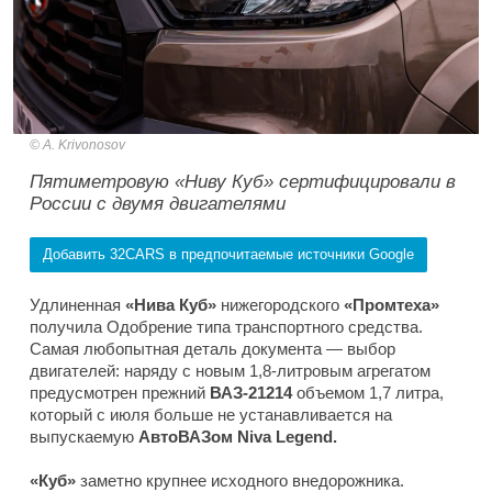
A. Krivonosov
Пятиметровую «Ниву Куб» сертифицировали в
России с двумя двигателями
Добавить 32CARS в предпочитаемые источники Google
Удлиненная
«Нива Куб»
нижегородского
«Промтеха»
получила Одобрение типа транспортного средства.
Самая любопытная деталь документа — выбор
двигателей: наряду с новым 1,8-литровым агрегатом
предусмотрен прежний
ВАЗ-21214
объемом 1,7 литра,
который с июля больше не устанавливается на
выпускаемую
АвтоВАЗом Niva Legend.
«Куб»
заметно крупнее исходного внедорожника.