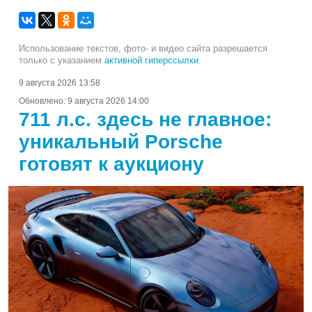
Использование текстов, фото- и видео сайта разрешается
только с указанием
активной гиперссылки
.
9 августа 2026 13:58
Обновлено:
9 августа 2026 14:00
711 л.с. здесь не главное:
уникальный Porsche
готовят к аукциону