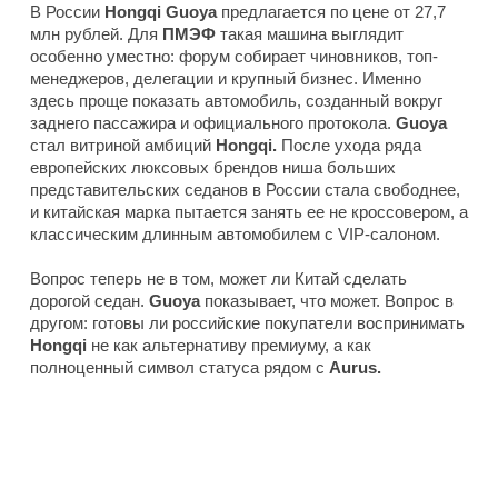
В России
Hongqi Guoya
предлагается по цене от 27,7
млн рублей. Для
ПМЭФ
такая машина выглядит
особенно уместно: форум собирает чиновников, топ-
менеджеров, делегации и крупный бизнес. Именно
здесь проще показать автомобиль, созданный вокруг
заднего пассажира и официального протокола.
Guoya
стал витриной амбиций
Hongqi.
После ухода ряда
европейских люксовых брендов ниша больших
представительских седанов в России стала свободнее,
и китайская марка пытается занять ее не кроссовером, а
классическим длинным автомобилем с VIP-салоном.
Вопрос теперь не в том, может ли Китай сделать
дорогой седан.
Guoya
показывает, что может. Вопрос в
другом: готовы ли российские покупатели воспринимать
Hongqi
не как альтернативу премиуму, а как
полноценный символ статуса рядом с
Aurus.