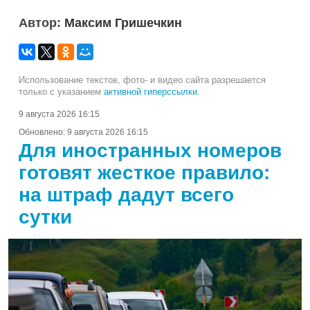
Автор:
Максим Гришечкин
Использование текстов, фото- и видео сайта разрешается
только с указанием
активной гиперссылки
.
9 августа 2026 16:15
Обновлено:
9 августа 2026 16:15
Для иностранных номеров
готовят жесткое правило:
на штраф дадут всего
сутки