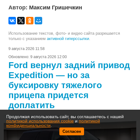
Автор:
Максим Гришечкин
Использование текстов, фото- и видео сайта разрешается
только с указанием
активной гиперссылки
.
9 августа 2026 11:58
Обновлено:
9 августа 2026 12:00
Ford вернул задний привод
Expedition — но за
буксировку тяжелого
прицепа придется
доплатить
Продолжая использовать сайт, вы соглашаетесь с нашей
политикой использования cookie
и
политикой
конфиденциальности
.
Согласен