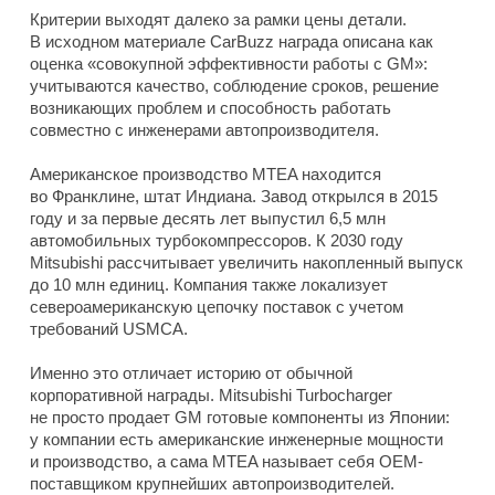
Критерии выходят далеко за рамки цены детали.
В исходном материале CarBuzz награда описана как
оценка «совокупной эффективности работы с GM»:
учитываются качество, соблюдение сроков, решение
возникающих проблем и способность работать
совместно с инженерами автопроизводителя.
Американское производство MTEA находится
во Франклине, штат Индиана. Завод открылся в 2015
году и за первые десять лет выпустил 6,5 млн
автомобильных турбокомпрессоров. К 2030 году
Mitsubishi рассчитывает увеличить накопленный выпуск
до 10 млн единиц. Компания также локализует
североамериканскую цепочку поставок с учетом
требований USMCA.
Именно это отличает историю от обычной
корпоративной награды. Mitsubishi Turbocharger
не просто продает GM готовые компоненты из Японии:
у компании есть американские инженерные мощности
и производство, а сама MTEA называет себя OEM-
поставщиком крупнейших автопроизводителей.