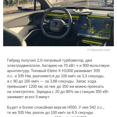
lotuscars.com
Гибрид получил 2,0-литровый турбомотор, два
электродвигателя, батарею на 70 кВт·ч и 900-вольтовую
архитектуру. Топовый Eletre X H1000 развивает 939
л.с. и 935 Нм, разгоняется до 100 км/ч за 3,3 секунды,
а с 80 до 160 км/ч — за 3,88 секунды. Запас хода
превышает 1200 км, из них до 350 км можно проехать
на электротяге. Зарядка с 20 до 80% на станции 350 кВт
занимает всего 9 минут.
Будет и более спокойная версия H550. У нее 542 л.с.,
те же 935 Нм, разгон до 100 км/ч за 4,9 секунды