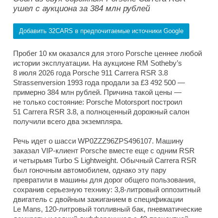
ушел с аукциона за 384 млн рублей
Добавить 32CARS в предпочитаемые источники Google
Пробег 10 км оказался для этого Porsche ценнее любой
истории эксплуатации. На аукционе RM Sotheby’s
8 июля 2026 года Porsche 911 Carrera RSR 3.8
Strassenversion 1993 года продали за £3 492 500 —
примерно 384 млн рублей. Причина такой цены —
не только состояние: Porsche Motorsport построил
51 Carrera RSR 3.8, а полноценный дорожный салон
получили всего два экземпляра.
Речь идет о шасси WP0ZZZ96ZPS496107. Машину
заказал VIP-клиент Porsche вместе еще с одним RSR
и четырьмя Turbo S Lightweight. Обычный Carrera RSR
был гоночным автомобилем, однако эту пару
превратили в машины для дорог общего пользования,
сохранив серьезную технику: 3,8-литровый оппозитный
двигатель с двойным зажиганием в спецификации
Le Mans, 120-литровый топливный бак, пневматические