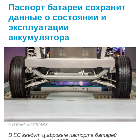
Паспорт батареи сохранит
данные о состоянии и
эксплуатации
аккумулятора
D.Novikov / 32CARS
В ЕС введут цифровые паспорта батарей