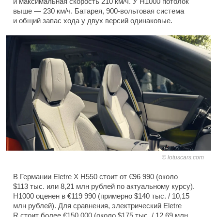
и максимальная скорость 210 км/ч. У H1000 потолок
выше — 230 км/ч. Батарея, 900-вольтовая система
и общий запас хода у двух версий одинаковые.
lotuscars.com
В Германии Eletre X H550 стоит от €96 990 (около
$113 тыс. или 8,21 млн рублей по актуальному курсу).
H1000 оценен в €119 990 (примерно $140 тыс. / 10,15
млн рублей). Для сравнения, электрический Eletre
R стоит более €150 000 (около $175 тыс. / 12,69 млн