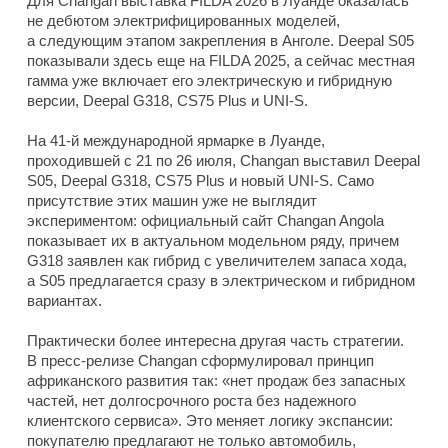
Для Changan выставка FILDA 2026 в Луанде оказалась
не дебютом электрифицированных моделей,
а следующим этапом закрепления в Анголе. Deepal S05
показывали здесь еще на FILDA 2025, а сейчас местная
гамма уже включает его электрическую и гибридную
версии, Deepal G318, CS75 Plus и UNI-S.
На 41-й международной ярмарке в Луанде,
проходившей с 21 по 26 июля, Changan выставил Deepal
S05, Deepal G318, CS75 Plus и новый UNI-S. Само
присутствие этих машин уже не выглядит
экспериментом: официальный сайт Changan Angola
показывает их в актуальном модельном ряду, причем
G318 заявлен как гибрид с увеличителем запаса хода,
а S05 предлагается сразу в электрическом и гибридном
вариантах.
Практически более интересна другая часть стратегии.
В пресс-релизе Changan сформулировал принцип
африканского развития так: «нет продаж без запасных
частей, нет долгосрочного роста без надежного
клиентского сервиса». Это меняет логику экспансии:
покупателю предлагают не только автомобиль,