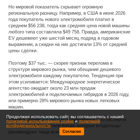
Но мировой показатель скрывает огромную
региональную разницу. Например, в США в июне 2026
года покупатель нового электромобиля платил в
среднем $56 238, тогда как средняя цена новой машины
любого типа составляла $49 758. Правда, американские
EV дешевеют уже шестой месяц подряд в годовом
выражении, а скидки на них достигали 13% от средней
цены сделки.
Поэтому $37 тыс. — скорее признак перелома в
структуре мирового рынка, чем обещание дешевого
электромобиля каждому покупателю. Тенденция при
этом усиливается: Международное энергетическое
агентство ожидает около 23 млн продаж
электромобилей и подключаемых гибридов в 2026 году,
или примерно 28% мирового рынка новых легковых
машин.
Продолжая использовать сайт, вы соглашаетесь с нашей
Ранее издание
32CARS.RU
поделилось, что эксперты
политикой использования cookie
и
политикой
назвали электромобили Китая, которые владельцы
конфиденциальности
.
рекомендуют чаще всего.
Согласен