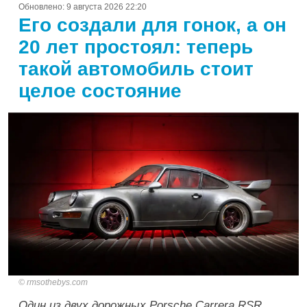
Обновлено:
9 августа 2026 22:20
Его создали для гонок, а он
20 лет простоял: теперь
такой автомобиль стоит
целое состояние
rmsothebys.com
Один из двух дорожных Porsche Carrera RSR