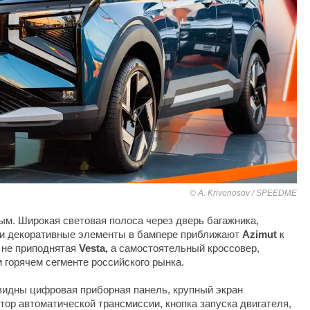
A. Krivonosov / SPEEDME
ым. Широкая световая полоса через дверь багажника,
 и декоративные элементы в бампере приближают
Azimut
к
 не приподнятая
Vesta,
а самостоятельный кроссовер,
 горячем сегменте российского рынка.
 видны цифровая приборная панель, крупный экран
ор автоматической трансмиссии, кнопка запуска двигателя,