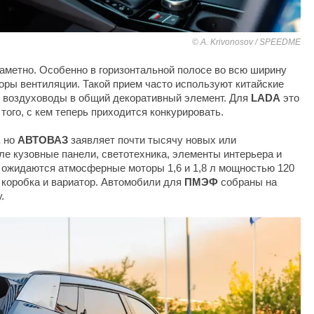
A. Krivonosov / SPEEDME
заметно. Особенно в горизонтальной полосе во всю ширину
оры вентиляции. Такой прием часто используют китайские
ет воздуховоды в общий декоративный элемент. Для
LADA
это
 того, с кем теперь приходится конкурировать.
,
но
АВТОВАЗ
заявляет почти тысячу новых или
ле кузовные панели, светотехника, элементы интерьера и
а ожидаются атмосферные моторы 1,6 и 1,8 л мощностью 120
я коробка и вариатор. Автомобили для
ПМЭФ
собраны на
.