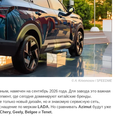
A. Krivonosov / SPEEDME
ным, намечен на сентябрь 2026 года. Для завода это важная
егмент, где сегодня доминируют китайские бренды.
е только новый дизайн, но и знакомую сервисную сеть,
оснащение по меркам
LADA.
Но сравнивать
Azimut
будут уже
 Chery, Geely, Belgee
и
Tenet.