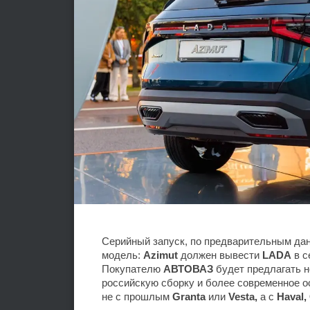
Серийный запуск, по предварительным дан
модель:
Azimut
должен вывести
LADA
в с
Покупателю
АВТОВАЗ
будет предлагать н
российскую сборку и более современное 
не с прошлым
Granta
или
Vesta,
а с
Haval,