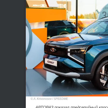
A. Krivonosov / SPEEDME
АВТОВАЗ показал предсерийный крос