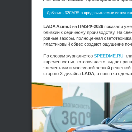
Добавить 32CARS в предпочитаемые источник
LADA Azimut
на
ПМЭФ-2026
показали уже 
близкий к серийному производству. На св
ровные зазоры, полноценная светотехника
пластиковый обвес создают ощущение поч
По словам журналистов
SPEEDME.RU
, г
«временность», которая часто выдает ран
элементами и массивной черной решеткой 
старого X-дизайна
LADA,
а попытка сделат