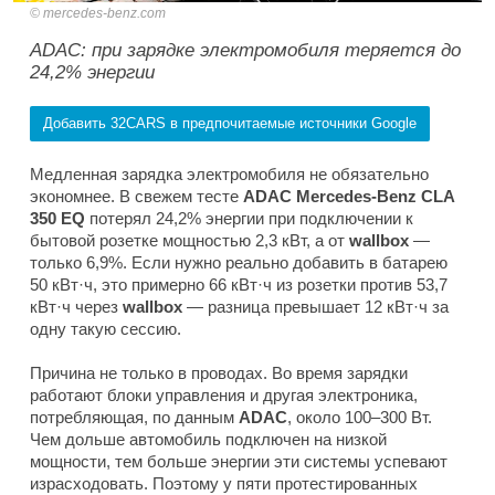
mercedes-benz.com
ADAC: при зарядке электромобиля теряется до
24,2% энергии
Добавить 32CARS в предпочитаемые источники Google
Медленная зарядка электромобиля не обязательно
экономнее. В свежем тесте
ADAC Mercedes-Benz CLA
350 EQ
потерял 24,2% энергии при подключении к
бытовой розетке мощностью 2,3 кВт, а от
wallbox
—
только 6,9%. Если нужно реально добавить в батарею
50 кВт·ч, это примерно 66 кВт·ч из розетки против 53,7
кВт·ч через
wallbox
— разница превышает 12 кВт·ч за
одну такую сессию.
Причина не только в проводах. Во время зарядки
работают блоки управления и другая электроника,
потребляющая, по данным
ADAC
, около 100–300 Вт.
Чем дольше автомобиль подключен на низкой
мощности, тем больше энергии эти системы успевают
израсходовать. Поэтому у пяти протестированных