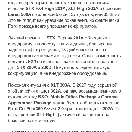
года: из предварительного заказного справочника
исчезли
STX FX4 High 201A, XLT High 303A
и базовый
Lariat 500A
с колесной базой 157 дюймов, или 3988 мм.
Это выглядит как урезание оснащения, но фактически
Ford
прежде всего упрощает конфигуратор.
Лучший пример —
STX
. Версия
201A
объединяла
внедорожную подвеску, защиту днища, блокировку
заднего дифференциала, 18-дюймовые колеса с
внедорожными шинами и подножки. Сама возможность
получить
FX4
не исчезает: пакет останется доступен
для
STX 200A
и
200B
. Покупатель теряет готовую
конфигурацию, а не внедорожное оборудование.
Похожая ситуация с
XLT 303A
. В 2027 году вершиной
этой линейки станет
302A
, однако восьмидинамиковую
аудиосистему
B&O, Mobile Office Package
и
Chrome
Appearance Package
можно будет добавить отдельно.
Ford Co-Pilot360 Assist 2.0
при этом входит в
302A
. То
есть прежний
XLT High
фактически разбирают на
базовый пакет и опции.