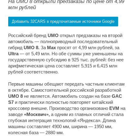
На UMO 8 открыли предзаказы по цене от 4,99
млн рублей
Добавить 32CARS в предпочитаемые источники Google
Российский бренд
UMO
открыл предзаказы на второй
автомобиль — полноприводный последовательный
гибрид
UMO 8.
За
Max
просят от 4,99 млн рублей, за
Ultra
— от 5,49 млн. Но обе суммы уже уменьшены на
государственную субсидию в 925 тыс. рублей: без нее
арифметическая цена составляет 5,915 и 6,415 млн
рублей соответственно.
Первые машины обещают передать частным клиентам
в октябре. Самостоятельной российской разработкой
UMO 8
не является. Автомобиль создан на базе
GAC
S7
и практически полностью повторяет китайский
кроссовер внешне. Производство организовано
EVM
на
заводе
«Москвич»,
а одним из главных отличий стала
глубокая интеграция технологий «Яндекса». Длина
машины составляет 4900 мм, ширина — 1950 мм,
колесная база — 2880 мм.