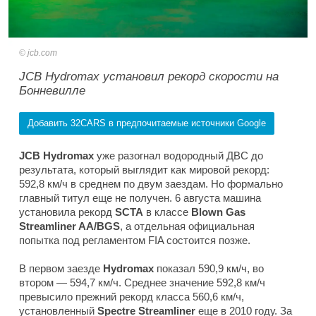
jcb.com
JCB Hydromax установил рекорд скорости на
Бонневилле
Добавить 32CARS в предпочитаемые источники Google
JCB Hydromax
уже разогнал водородный ДВС до
результата, который выглядит как мировой рекорд:
592,8 км/ч в среднем по двум заездам. Но формально
главный титул еще не получен. 6 августа машина
установила рекорд
SCTA
в классе
Blown Gas
Streamliner AA/BGS
, а отдельная официальная
попытка под регламентом FIA состоится позже.
В первом заезде
Hydromax
показал 590,9 км/ч, во
втором — 594,7 км/ч. Среднее значение 592,8 км/ч
превысило прежний рекорд класса 560,6 км/ч,
установленный
Spectre Streamliner
еще в 2010 году. За