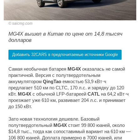
saicmg.com
MG4X вышел в Китае по цене от 14,8 тысяч
долларов
Добавить 32CARS в предпочитаемые источники Google
Самая необычная батарея
MG4X
оказалась не самой
практичной. Версия с полутвердотельным
аккумулятором
QingTao
емкостью 53,9 кВт·ч
предлагает 510 км по CLTC, 170 л.с. и зарядку до 120
кВт.
MG4X
с обычной LFP-батареей
CATL
на 64,2 кВт·ч
проезжает уже 610 км, развивает 204 л.с. и принимает
до 150 кВт.
Зато новая технология дешевле. Базовый
полутвердотельный
MG4X
стоит 99 800 юаней, около
$14,8 тыс., тогда как сопоставимый вариант на 610 км —
106 800 юаней. Доплата примерно в 7000 юаней, или