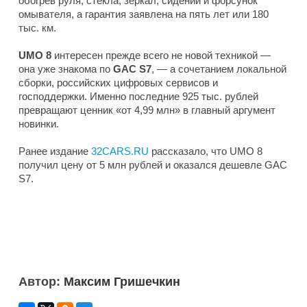
обогрев руля, стекла, зеркал, сидений и форсунок
омывателя, а гарантия заявлена на пять лет или 180
тыс. км.
UMO
8
интересен прежде всего не новой техникой —
она уже знакома по
GAC S7
, — а сочетанием локальной
сборки, российских цифровых сервисов и
господдержки. Именно последние 925 тыс. рублей
превращают ценник «от 4,99 млн» в главный аргумент
новинки.
Ранее издание
32CARS.RU
рассказало, что UMO 8
получил цену от 5 млн рублей и оказался дешевле GAC
S7.
Автор:
Максим Гришечкин