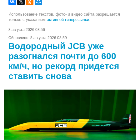
Использование текстов, фото- и видео сайта разрешается
только с указанием
активной гиперссылки
.
8 августа 2026 08:56
Обновлено:
8 августа 2026 08:59
Водородный JCB уже
разогнался почти до 600
км/ч, но рекорд придется
ставить снова