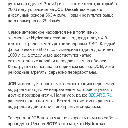
рулем находился Энди Грин — тот же пилот, который в
2006 году установил на
JCB Dieselmax
мировой
дизельный рекорд 563,4 км/ч. Новый результат выше
него примерно на 29,4 км/ч.
Самое интересное находится не в топливных
элементах:
Hydromax
сжигает водород в двух 4,8-
литровых рядных четырехцилиндровых ДВС. Каждый
форсирован до 800 л.с., суммарная отдача достигает
1600 л.с., а отдельные шестиступенчатые
секвентальные коробки передают тягу на обе оси.
Конструкция основана на серийном моторе
JCB
, хотя
рекордные агрегаты серьезно переработаны.
JCB
использует проект как демонстрацию перспектив
водородного ДВС — направление, которое изучают и
другие производители. Например, ранее
32CARS.RU
рассказывал о патентах
Ferrari
на системы хранения
водорода и двигатели с его прямым сгоранием.
Теперь для
JCB
важна уже не скорость сама по себе, а
процедура. Рекорд
SCTA
доказал, что
Hydromax