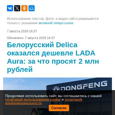
Использование текстов, фото- и видео сайта разрешается
только с указанием
активной гиперссылки
.
7 августа 2026 16:37
Обновлено:
7 августа 2026 16:37
Белорусский Delica
оказался дешевле LADA
Aura: за что просят 2 млн
рублей
Продолжая использовать сайт, вы соглашаетесь с нашей
политикой использования cookie
и
политикой
конфиденциальности
.
Согласен