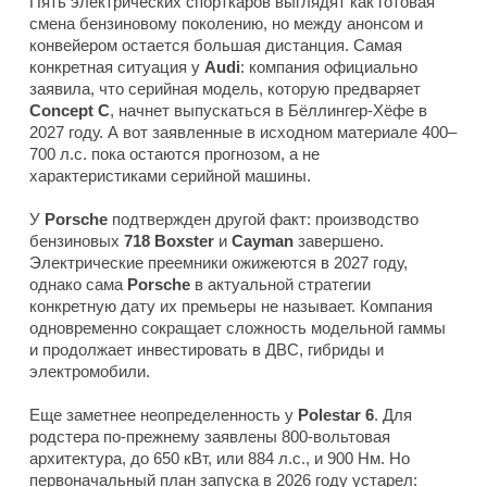
Пять электрических спорткаров выглядят как готовая
смена бензиновому поколению, но между анонсом и
конвейером остается большая дистанция. Самая
конкретная ситуация у
Audi
: компания официально
заявила, что серийная модель, которую предваряет
Concept C
, начнет выпускаться в Бёллингер-Хёфе в
2027 году. А вот заявленные в исходном материале 400–
700 л.с. пока остаются прогнозом, а не
характеристиками серийной машины.
У
Porsche
подтвержден другой факт: производство
бензиновых
718 Boxster
и
Cayman
завершено.
Электрические преемники ожижеются в 2027 году,
однако сама
Porsche
в актуальной стратегии
конкретную дату их премьеры не называет. Компания
одновременно сокращает сложность модельной гаммы
и продолжает инвестировать в ДВС, гибриды и
электромобили.
Еще заметнее неопределенность у
Polestar 6
. Для
родстера по-прежнему заявлены 800-вольтовая
архитектура, до 650 кВт, или 884 л.с., и 900 Нм. Но
первоначальный план запуска в 2026 году устарел: