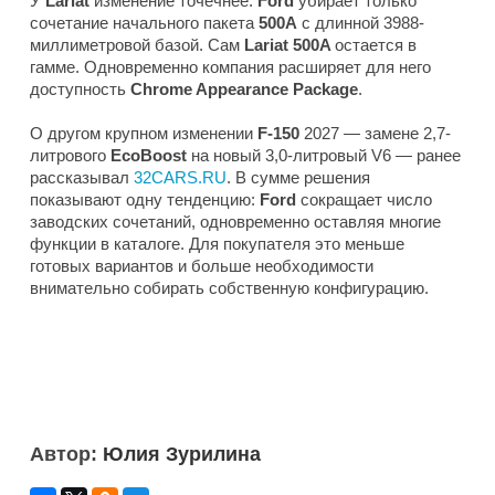
У
Lariat
изменение точечнее:
Ford
убирает только
сочетание начального пакета
500A
с длинной 3988-
миллиметровой базой. Сам
Lariat 500A
остается в
гамме. Одновременно компания расширяет для него
доступность
Chrome Appearance Package
.
О другом крупном изменении
F-150
2027 — замене 2,7-
литрового
EcoBoost
на новый 3,0-литровый V6 — ранее
рассказывал
32CARS.RU
. В сумме решения
показывают одну тенденцию:
Ford
сокращает число
заводских сочетаний, одновременно оставляя многие
функции в каталоге. Для покупателя это меньше
готовых вариантов и больше необходимости
внимательно собирать собственную конфигурацию.
Автор:
Юлия Зурилина