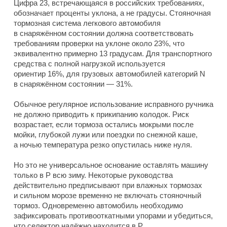
Цифра 23, встречающаяся в российских требованиях,
обозначает проценты уклона, а не градусы. Стояночная
тормозная система легкового автомобиля
в снаряжённом состоянии должна соответствовать
требованиям проверки на уклоне около 23%, что
эквивалентно примерно 13 градусам. Для транспортного
средства с полной нагрузкой используется
ориентир 16%, для грузовых автомобилей категорий N
в снаряжённом состоянии — 31%.
Обычное регулярное использование исправного ручника
не должно приводить к прикипанию колодок. Риск
возрастает, если тормоза остались мокрыми после
мойки, глубокой лужи или поездки по снежной каше,
а ночью температура резко опустилась ниже нуля.
Но это не универсальное основание оставлять машину
только в P всю зиму. Некоторые руководства
действительно предписывают при влажных тормозах
и сильном морозе временно не включать стояночный
тормоз. Одновременно автомобиль необходимо
зафиксировать противооткатными упорами и убедиться,
что селектор надёжно находится в P.