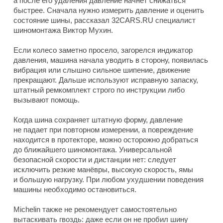
а после его удаления давление начнёт снижаться
быстрее. Сначала нужно измерить давление и оценить
состояние шины, рассказал 32CARS.RU специалист
шиномонтажа Виктор Мухин.
Если колесо заметно просело, загорелся индикатор
давления, машина начала уводить в сторону, появилась
вибрация или слышно сильное шипение, движение
прекращают. Дальше используют исправную запаску,
штатный ремкомплект строго по инструкции либо
вызывают помощь.
Когда шина сохраняет штатную форму, давление
не падает при повторном измерении, а повреждение
находится в протекторе, можно осторожно добраться
до ближайшего шиномонтажа. Универсальной
безопасной скорости и дистанции нет: следует
исключить резкие манёвры, высокую скорость, ямы
и большую нагрузку. При любом ухудшении поведения
машины необходимо остановиться.
Michelin также не рекомендует самостоятельно
вытаскивать гвоздь: даже если он не пробил шину