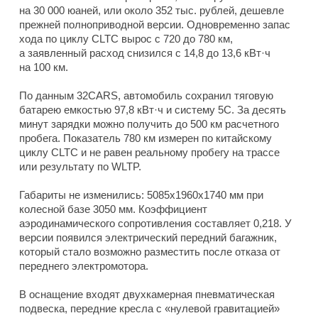
на 30 000 юаней, или около 352 тыс. рублей, дешевле
прежней полноприводной версии. Одновременно запас
хода по циклу CLTC вырос с 720 до 780 км,
а заявленный расход снизился с 14,8 до 13,6 кВт·ч
на 100 км.
По данным 32CARS, автомобиль сохранил тяговую
батарею емкостью 97,8 кВт·ч и систему 5C. За десять
минут зарядки можно получить до 500 км расчетного
пробега. Показатель 780 км измерен по китайскому
циклу CLTC и не равен реальному пробегу на трассе
или результату по WLTP.
Габариты не изменились: 5085x1960x1740 мм при
колесной базе 3050 мм. Коэффициент
аэродинамического сопротивления составляет 0,218. У
версии появился электрический передний багажник,
который стало возможно разместить после отказа от
переднего электромотора.
В оснащение входят двухкамерная пневматическая
подвеска, передние кресла с «нулевой гравитацией»