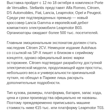
Выставка пройдет с 12 по 18 октября в комплексе Porte
de Versailles. Stellantis представят Alfa Romeo, Citroen,
DS Automobiles, Fiat, Lancia, Leapmotor, Opel и Peugeot.
Среди уже подтвержденных премьер — новый
кроссовер Lancia Gamma и европейский дебют
компактного электромобиля Leapmotor B03.
Организаторы ожидают более 500 тыс. посетителей.
Главным эмоциональным экспонатом должен стать
наследник Citroen 2CV. Немецкое издание Autohaus
со ссылкой на SP-X пишет о близком к серийному
концепте, однако официальный анонс марки
осторожнее. Citroen подтвердил разработку доступной
электрической модели, продолжающей идеи простоты,
небольшого веса и универсальности оригинальной
«утки», но обещал в Париже лишь раскрыть
дополнительные подробности.
Тип кузова, размеры, платформа, батарея, запас хода,
цена и сроки производства официально не названы.
Поэтому преждевременно приписывать машине
стоимость ниже €15 тыс. или платформу Leapmotor T03.