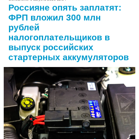
Россияне опять заплатят:
ФРП вложил 300 млн
рублей
налогоплательщиков в
выпуск российских
стартерных аккумуляторов