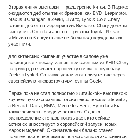
Вторая линия выставки — расширение Китая. В Париже
ожидаются дебюты таких брендов, как BYD, Leapmotor,
Maxus и Changan, а Zeekr, Li Auto, Lynk & Co и Chery
готовят дебют на мероприятии. Вместе с Chery должны
выступить Omoda и Jaecoo. При этом Toyota, Nissan
и Mazda на 6 августа еще не были подтверждены как
участники.
Для китайских компаний участие в салоне уже
не сводится к показу машин, привезенных из КНР. Chery,
например, развивает европейскую инженерную базу.
Zeekr и Lynk & Co также усиливают присутствие через
европейскую инфраструктуру группы Geely.
Париж пока не стал полностью «китайской» выставкой:
крупнейшую экспозицию готовит европейский Stellantis,
а Renault, Dacia, BMW, Mercedes-Benz, Hyundai и Kia
также заявлены среди участников. Однако
распределение стендов показывает, кто сейчас
активнее инвестирует в европейский запуск новых
марок и моделей. Окончательный баланс станет
понятен после публикации полного списка экспонентов