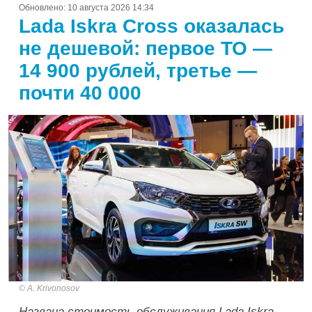
Обновлено:
10 августа 2026 14:34
Lada Iskra Cross оказалась
не дешевой: первое ТО —
14 900 рублей, третье —
почти 40 000
A. Krivonosov
Названа стоимость обслуживания Lada Iskra