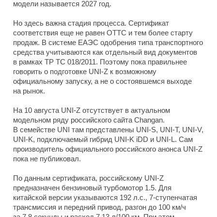
модели называется 2027 год.
Но здесь важна стадия процесса. Сертификат
соответствия еще не равен ОТТС и тем более старту
продаж. В системе ЕАЭС одобрения типа транспортного
средства учитываются как отдельный вид документов
в рамках ТР ТС 018/2011. Поэтому пока правильнее
говорить о подготовке UNI-Z к возможному
официальному запуску, а не о состоявшемся выходе
на рынок.
На 10 августа UNI-Z отсутствует в актуальном
модельном ряду российского сайта Changan.
В семействе UNI там представлены UNI-S, UNI-T, UNI-V,
UNI-K, подключаемый гибрид UNI-K iDD и UNI-L. Сам
производитель официального российского анонса UNI-Z
пока не публиковал.
По данным сертификата, российскому UNI-Z
предназначен бензиновый турбомотор 1.5. Для
китайской версии указываются 192 л.с., 7-ступенчатая
трансмиссия и передний привод, разгон до 100 км/ч
за 7,8 секунды и расход 7,13 л/100 км. При этом