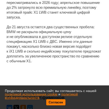
пересматривались в 2026 году; апрельское повышение
до 2% затронуло всю премиальную линейку, поэтому
итоговый прайс X1 LWB станет ключевой цифрой
запуска.
До 21 августа остается два существенных пробела:
BMW не раскрыла официальную цену
и не опубликовала в доступном релизе отдельную
спецификацию X1 LWB с ДВС. Именно эти данные
покажут, насколько близко новая версия подойдет
к iX1 LWB и сколько индийскому покупателю предложат
доплатить за увеличенное пространство по сравнению
с обычным X1.
Продолжая использовать сайт, вы соглашаетесь с нашей
политикой использования cookie
и
политикой
Автор:
Никита Ефименков
конфиденциальности
.
Согласен