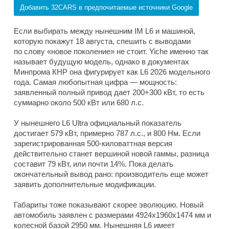
Добавить 32CARS в предпочитаемые источники Google
Если выбирать между нынешним IM L6 и машиной,
которую покажут 18 августа, спешить с выводами
по слову «новое поколение» не стоит. Yiche именно так
называет будущую модель, однако в документах
Минпрома КНР она фигурирует как L6 2026 модельного
года. Самая любопытная цифра — мощность:
заявленный полный привод дает 200+300 кВт, то есть
суммарно около 500 кВт или 680 л.с.
У нынешнего L6 Ultra официальный показатель
достигает 579 кВт, примерно 787 л.с., и 800 Нм. Если
зарегистрированная 500-киловаттная версия
действительно станет вершиной новой гаммы, разница
составит 79 кВт, или почти 14%. Пока делать
окончательный вывод рано: производитель еще может
заявить дополнительные модификации.
Габариты тоже показывают скорее эволюцию. Новый
автомобиль заявлен с размерами 4924x1960x1474 мм и
колесной базой 2950 мм. Нынешняя L6 имеет