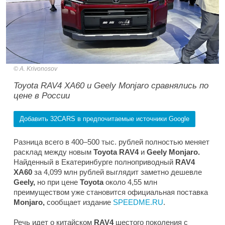
A. Krivonosov
Toyota RAV4 XA60 и Geely Monjaro сравнялись по
цене в России
Добавить 32CARS в предпочитаемые источники Google
Разница всего в 400–500 тыс. рублей полностью меняет
расклад между новым
Toyota RAV4
и
Geely Monjaro.
Найденный в Екатеринбурге полноприводный
RAV4
XA60
за 4,099 млн рублей выглядит заметно дешевле
Geely,
но при цене
Toyota
около 4,55 млн
преимуществом уже становится официальная поставка
Monjaro,
сообщает издание
SPEEDME.RU
.
Речь идет о китайском
RAV4
шестого поколения с