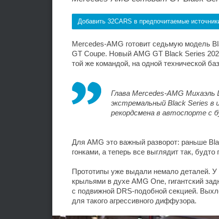
Добавить 32CARS в предпочитаемые источник
Mercedes-AMG готовит седьмую модель Blac
GT Coupe. Новый AMG GT Black Series 20
той же командой, на одной технической ба
Глава Mercedes-AMG Михаэль 
экстремальный Black Series 
рекордсмена в автоспорте с 
Для AMG это важный разворот: раньше Bl
гонками, а теперь все выглядит так, будт
Прототипы уже выдали немало деталей. У
крыльями в духе AMG One, гигантский за
с подвижной DRS-подобной секцией. Выхло
для такого агрессивного диффузора.