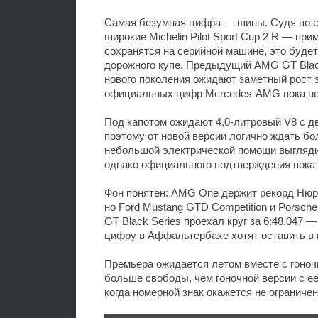
Самая безумная цифра — шины. Судя по с
широкие Michelin Pilot Sport Cup 2 R — пр
сохранятся на серийной машине, это будет
дорожного купе. Предыдущий AMG GT Black 
нового поколения ожидают заметный рост з
официальных цифр Mercedes-AMG пока не
Под капотом ожидают 4,0-литровый V8 с дв
поэтому от новой версии логично ждать бо
небольшой электрической помощи выгляди
однако официального подтверждения пока 
Фон понятен: AMG One держит рекорд Нюрб
но Ford Mustang GTD Competition и Porsch
GT Black Series проехал круг за 6:48.047 
цифру в Аффальтербахе хотят оставить в
Премьера ожидается летом вместе с гоно
больше свободы, чем гоночной версии с ее
когда номерной знак окажется не ограниче