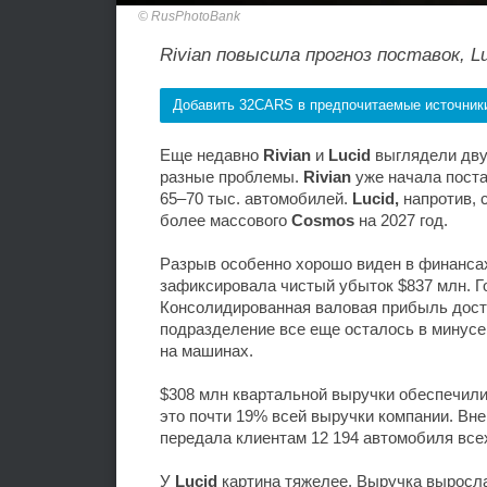
RusPhotoBank
Rivian повысила прогноз поставок, L
Добавить 32CARS в предпочитаемые источник
Еще недавно
Rivian
и
Lucid
выглядели дву
разные проблемы.
Rivian
уже начала поста
65–70 тыс. автомобилей.
Lucid,
напротив, 
более массового
Cosmos
на 2027 год.
Разрыв особенно хорошо виден в финанса
зафиксировала чистый убыток $837 млн. Г
Консолидированная валовая прибыль дост
подразделение все еще осталось в минусе
на машинах.
$308 млн квартальной выручки обеспечили
это почти 19% всей выручки компании. Вн
передала клиентам 12 194 автомобиля всех
У
Lucid
картина тяжелее. Выручка выросла 