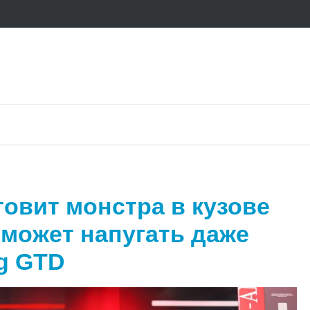
овит монстра в кузове
 может напугать даже
g GTD