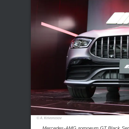
A. Krivonosov
Mercedes-AMG готовит GT Black Seri