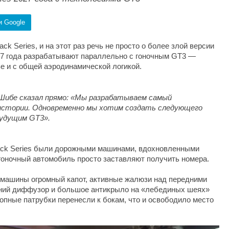
и Google
k Series, и на этот раз речь не просто о более злой версии
27 года разрабатывают параллельно с гоночным GT3 —
зе и с общей аэродинамической логикой.
Шибе сказал прямо: «Мы разрабатываем самый
в истории. Одновременно мы хотим создать следующего
будущим GT3».
ack Series были дорожными машинами, вдохновленными
о гоночный автомобиль просто заставляют получить номера.
 машины огромный капот, активные жалюзи над передними
дний диффузор и большое антикрыло на «лебединых шеях»
пные патрубки перенесли к бокам, что и освободило место