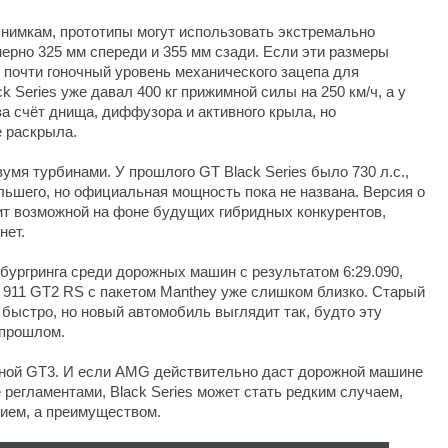
нимкам, прототипы могут использовать экстремально
имерно 325 мм спереди и 355 мм сзади. Если эти размеры
 почти гоночный уровень механического зацепа для
Series уже давал 400 кг прижимной силы на 250 км/ч, а у
а счёт днища, диффузора и активного крыла, но
 раскрыла.
умя турбинами. У прошлого GT Black Series было 730 л.с.,
льшего, но официальная мощность пока не названа. Версия о
т возможной на фоне будущих гибридных конкурентов,
нет.
ургринга среди дорожных машин с результатом 6:29.090,
e 911 GT2 RS с пакетом Manthey уже слишком близко. Старый
— быстро, но новый автомобиль выглядит так, будто эту
 прошлом.
чной GT3. И если AMG действительно даст дорожной машине
 регламентами, Black Series может стать редким случаем,
нием, а преимуществом.