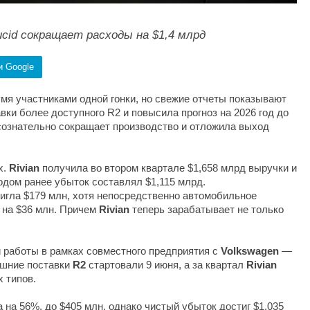
ucid сокращает расходы на $1,4 млрд
и Google
мя участниками одной гонки, но свежие отчеты показывают
вки более доступного R2 и повысила прогноз на 2026 год до
сознательно сокращает производство и отложила выход
х.
Rivian
получила во втором квартале $1,658 млрд выручки и
одом ранее убыток составлял $1,115 млрд.
игла $179 млн, хотя непосредственно автомобильное
 на $36 млн. Причем
Rivian
теперь зарабатывает не только
 работы в рамках совместного предприятия с
Volkswagen
—
ешние поставки
R2
стартовали 9 июня, а за квартал
Rivian
 типов.
на 56%, до $405 млн, однако чистый убыток достиг $1,035