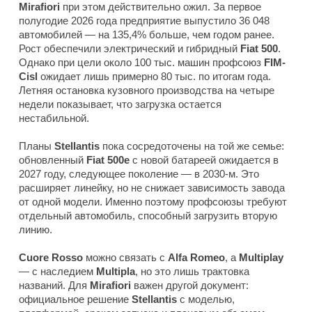
Mirafiori
при этом действительно ожил. За первое
полугодие 2026 года предприятие выпустило 36 048
автомобилей — на 135,4% больше, чем годом ранее.
Рост обеспечили электрический и гибридный
Fiat 500
.
Однако при цели около 100 тыс. машин профсоюз
FIM-
Cisl
ожидает лишь примерно 80 тыс. по итогам года.
Летняя остановка кузовного производства на четыре
недели показывает, что загрузка остается
нестабильной.
Планы
Stellantis
пока сосредоточены на той же семье:
обновленный
Fiat 500e
с новой батареей ожидается в
2027 году, следующее поколение — в 2030-м. Это
расширяет линейку, но не снижает зависимость завода
от одной модели. Именно поэтому профсоюзы требуют
отдельный автомобиль, способный загрузить вторую
линию.
Cuore Rosso
можно связать с
Alfa Romeo
, а
Multiplay
— с наследием
Multipla
, но это лишь трактовка
названий. Для
Mirafiori
важен другой документ:
официальное решение
Stellantis
с моделью,