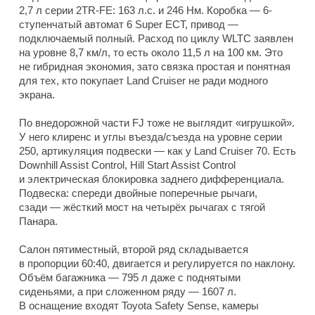
2,7 л серии 2TR-FE: 163 л.с. и 246 Нм. Коробка — 6-
ступенчатый автомат 6 Super ECT, привод —
подключаемый полный. Расход по циклу WLTC заявлен
на уровне 8,7 км/л, то есть около 11,5 л на 100 км. Это
не гибридная экономия, зато связка простая и понятная
для тех, кто покупает Land Cruiser не ради модного
экрана.
По внедорожной части FJ тоже не выглядит «игрушкой».
У него клиренс и углы въезда/съезда на уровне серии
250, артикуляция подвески — как у Land Cruiser 70. Есть
Downhill Assist Control, Hill Start Assist Control
и электрическая блокировка заднего дифференциала.
Подвеска: спереди двойные поперечные рычаги,
сзади — жёсткий мост на четырёх рычагах с тягой
Панара.
Салон пятиместный, второй ряд складывается
в пропорции 60:40, двигается и регулируется по наклону.
Объём багажника — 795 л даже с поднятыми
сиденьями, а при сложенном ряду — 1607 л.
В оснащение входят Toyota Safety Sense, камеры