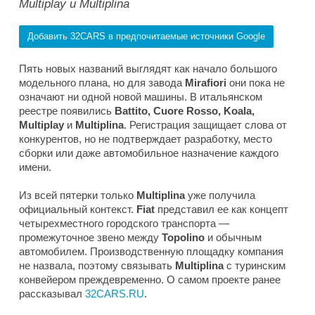
Multiplay и Multiplina
Добавить 32CARS в предпочитаемые источники Google
Пять новых названий выглядят как начало большого
модельного плана, но для завода
Mirafiori
они пока не
означают ни одной новой машины. В итальянском
реестре появились
Battito, Cuore Rosso, Koala,
Multiplay
и
Multiplina
. Регистрация защищает слова от
конкурентов, но не подтверждает разработку, место
сборки или даже автомобильное назначение каждого
имени.
Из всей пятерки только
Multiplina
уже получила
официальный контекст.
Fiat
представил ее как концепт
четырехместного городского транспорта —
промежуточное звено между
Topolino
и обычным
автомобилем. Производственную площадку компания
не назвала, поэтому связывать
Multiplina
с туринским
конвейером преждевременно. О самом проекте ранее
рассказывал
32CARS.RU
.