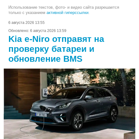
Использование текстов, фото- и видео сайта разрешается
только с указанием
активной гиперссылки
.
6 августа 2026 13:55
Обновлено:
6 августа 2026 13:59
Kia e-Niro отправят на
проверку батареи и
обновление BMS