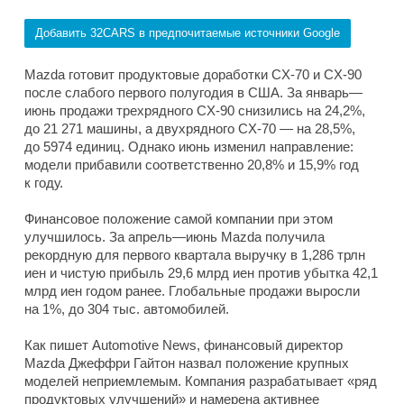
Добавить 32CARS в предпочитаемые источники Google
Mazda готовит продуктовые доработки CX-70 и CX-90
после слабого первого полугодия в США. За январь—
июнь продажи трехрядного CX-90 снизились на 24,2%,
до 21 271 машины, а двухрядного CX-70 — на 28,5%,
до 5974 единиц. Однако июнь изменил направление:
модели прибавили соответственно 20,8% и 15,9% год
к году.
Финансовое положение самой компании при этом
улучшилось. За апрель—июнь Mazda получила
рекордную для первого квартала выручку в 1,286 трлн
иен и чистую прибыль 29,6 млрд иен против убытка 42,1
млрд иен годом ранее. Глобальные продажи выросли
на 1%, до 304 тыс. автомобилей.
Как пишет Automotive News, финансовый директор
Mazda Джеффри Гайтон назвал положение крупных
моделей неприемлемым. Компания разрабатывает «ряд
продуктовых улучшений» и намерена активнее