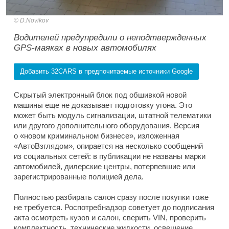
D.Novikov
Водителей предупредили о неподтвержденных
GPS-маяках в новых автомобилях
Добавить 32CARS в предпочитаемые источники Google
Скрытый электронный блок под обшивкой новой
машины еще не доказывает подготовку угона. Это
может быть модуль сигнализации, штатной телематики
или другого дополнительного оборудования. Версия
о «новом криминальном бизнесе», изложенная
«АвтоВзглядом», опирается на несколько сообщений
из социальных сетей: в публикации не названы марки
автомобилей, дилерские центры, потерпевшие или
зарегистрированные полицией дела.
Полностью разбирать салон сразу после покупки тоже
не требуется. Роспотребнадзор советует до подписания
акта осмотреть кузов и салон, сверить VIN, проверить
комплектность, технические жидкости, освещение