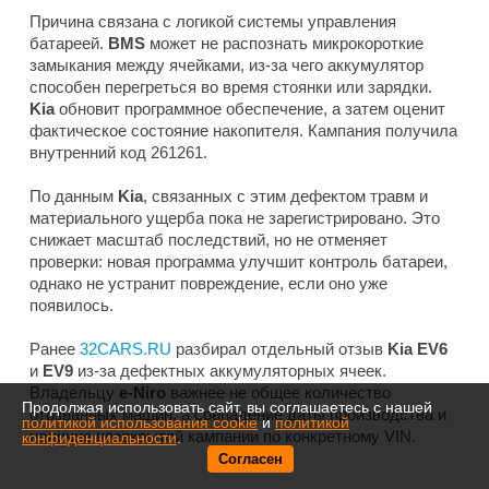
Причина связана с логикой системы управления
батареей.
BMS
может не распознать микрокороткие
замыкания между ячейками, из-за чего аккумулятор
способен перегреться во время стоянки или зарядки.
Kia
обновит программное обеспечение, а затем оценит
фактическое состояние накопителя. Кампания получила
внутренний код 261261.
По данным
Kia
, связанных с этим дефектом травм и
материального ущерба пока не зарегистрировано. Это
снижает масштаб последствий, но не отменяет
проверки: новая программа улучшит контроль батареи,
однако не устранит повреждение, если оно уже
появилось.
Ранее
32CARS.RU
разбирал отдельный отзыв
Kia EV6
и
EV9
из-за дефектных аккумуляторных ячеек.
Владельцу
e-Niro
важнее не общее количество
Продолжая использовать сайт, вы соглашаетесь с нашей
отозванных машин, а совпадение даты производства и
политикой использования cookie
и
политикой
наличие незакрытой кампании по конкретному VIN.
конфиденциальности
.
Согласен