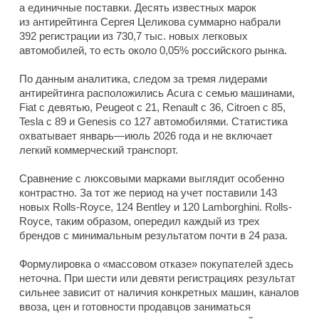
а единичные поставки. Десять известных марок
из антирейтинга Сергея Целикова суммарно набрали
392 регистрации из 730,7 тыс. новых легковых
автомобилей, то есть около 0,05% российского рынка.
По данным аналитика, следом за тремя лидерами
антирейтинга расположились Acura с семью машинами,
Fiat с девятью, Peugeot с 21, Renault с 36, Citroen с 85,
Tesla с 89 и Genesis со 127 автомобилями. Статистика
охватывает январь—июль 2026 года и не включает
легкий коммерческий транспорт.
Сравнение с люксовыми марками выглядит особенно
контрастно. За тот же период на учет поставили 143
новых Rolls-Royce, 124 Bentley и 120 Lamborghini. Rolls-
Royce, таким образом, опередил каждый из трех
брендов с минимальным результатом почти в 24 раза.
Формулировка о «массовом отказе» покупателей здесь
неточна. При шести или девяти регистрациях результат
сильнее зависит от наличия конкретных машин, каналов
ввоза, цен и готовности продавцов заниматься