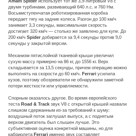
Amalfi Spider
использует тот же 3,9-литровый V8 с
двумя турбинами, развивающий 640 л.с. и 760 Нм.
Восьмиступенчатая роботизированная коробка
передает тягу на задние колеса. Разгон до 100 км/ч
занимает 3,3 секунды, максимальная скорость
достигает 320 км/ч — столько же заявлено для купе. До
200 км/ч
Spider
добирается за 9,4 секунды против 9,0
секунды у закрытой версии.
Механизм пятислойной тканевой крыши увеличил
сухую массу примерно на 86 кг, до 1556 кг. Верх
складывается за 13,5 секунды, причем операцию можно
выполнять на скорости до 60 км/ч.
Ferrari
усилила
кузов, поэтому обозреватели не обнаружили заметной
потери жесткости или управляемости.
Спорным оказалось другое. Во время европейского
теста
Road & Track
звук V8 с открытой крышей назвали
слишком сдержанным из-за требований к шуму:
воздушный поток заглушал выпуск, а с поднятым
верхом двигатель был слышен лучше. Это
субъективная оценка конкретной машины, но для
кабриолета
Ferrari
именно звук составляет