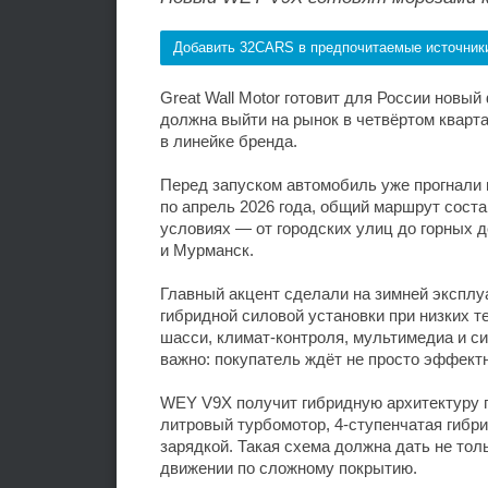
Добавить 32CARS в предпочитаемые источник
Great Wall Motor готовит для России нов
должна выйти на рынок в четвёртом кварта
в линейке бренда.
Перед запуском автомобиль уже прогнали 
по апрель 2026 года, общий маршрут соста
условиях — от городских улиц до горных д
и Мурманск.
Главный акцент сделали на зимней эксплу
гибридной силовой установки при низких т
шасси, климат-контроля, мультимедиа и си
важно: покупатель ждёт не просто эффектн
WEY V9X получит гибридную архитектуру по
литровый турбомотор, 4-ступенчатая гибр
зарядкой. Такая схема должна дать не толь
движении по сложному покрытию.