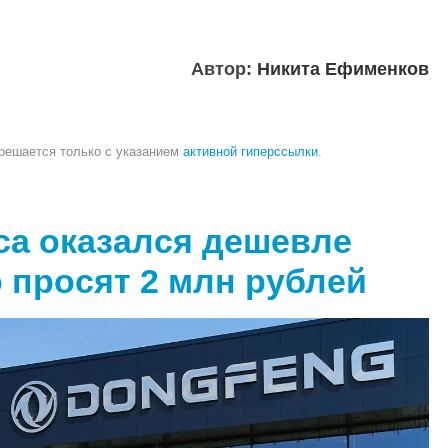
Автор:
Никита Ефименков
зрешается только с указанием
активной гиперссылки
.
ca оказался дешевле
о просят 2 млн рублей