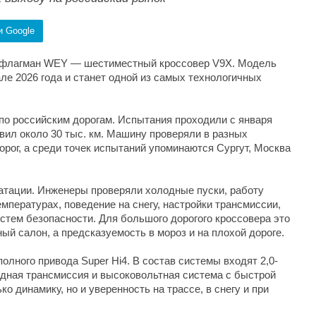
и Google
ый флагман WEY — шестиместный кроссовер V9X. Модель
ле 2026 года и станет одной из самых технологичных
по российским дорогам. Испытания проходили с января
вил около 30 тыс. км. Машину проверяли в разных
орог, а среди точек испытаний упоминаются Сургут, Москва
атации. Инженеры проверяли холодные пуски, работу
емпературах, поведение на снегу, настройки трансмиссии,
стем безопасности. Для большого дорогого кроссовера это
ый салон, а предсказуемость в мороз и на плохой дороге.
лного привода Super Hi4. В состав системы входят 2,0-
идная трансмиссия и высоковольтная система с быстрой
ко динамику, но и уверенность на трассе, в снегу и при