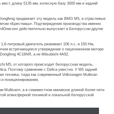
 мест, длину 5135 мм, колесную базу 3000 мм и задний
ongfeng продвигает эту модель как BMG M5, а отраслевые
риятии «Брестмаш». Подтверждения производства именно
 «Юнисон» действительно выпускает в Белоруссии другие
1,6-литровый двигатель развивает 106 л.с. и 150 Нм,
ричем встречающееся утверждение о лицензионном моторе
Dongfeng 4C16NR, а не Mitsubishi 4A92.
ingzhi M5, от которого происходит белорусская модель,
elica. Поэтому сравнение с Delica уместно. У M5 задний
ая техника, тогда как современный Volkswagen Multivan
и и позиционированию.
ом Multivan», а в семиместном минивэне длиной более пяти
стой атмосферной техникой и локальной белорусской