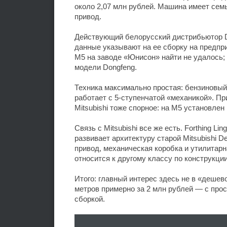
около 2,07 млн рублей. Машина имеет семь
привод.
Действующий белорусский дистрибьютор D
данные указывают на ее сборку на предп
M5 на заводе «Юнисон» найти не удалось;
модели Dongfeng.
Техника максимально простая: бензиновый 
работает с 5-ступенчатой «механикой». П
Mitsubishi тоже спорное: на M5 установлен 
Связь с Mitsubishi все же есть. Forthing L
развивает архитектуру старой Mitsubishi D
привод, механическая коробка и утилитарн
относится к другому классу по конструкци
Итого: главный интерес здесь не в «дешев
метров примерно за 2 млн рублей — с про
сборкой.