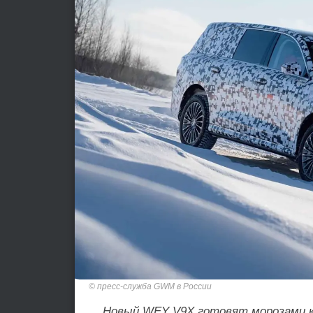
пресс-служба GWM в России
Новый WEY V9X готовят морозами к 