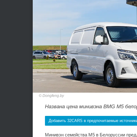
Dongfeng.by
Названа цена минивэна BMG M5 бело
Добавить 32CARS в предпочитаемые источник
Минивэн семейства M5 в Белоруссии предл