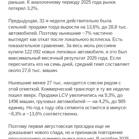
раньше. К аналогичному периоду 2025 года рынок
потерял 3,2%.
Предыдущая, 31-я неделя действительно была
сильной: продажи тогда выросли на 13,6%, до 28,8 тыс.
автомобилей. Поэтому нынешние −7% частично
выглядят как откат после локального всплеска. Есть
показательное сравнение. За весь июль россияне
купили 122 092 новых легковых автомобиля, и это был
максимальный месячный результат 2026 года. Если
пересчитать его на семь дней, средний темп составляет
около 27,6 тыс. машин.
Нынешние менее 27 тыс. находятся совсем рядом с
этой отметкой. Коммерческий транспорт в ту же неделю
пошел вверх. Продажи LCV увеличились на 9,3%, до
1496 машин, грузовых автомобилей — на 4,2%, до 989
единиц. Но год к году оба сегмента остаются в минусе:
−8,3% и −13,6% соответственно.
Поэтому первая августовская просадка еще не
доказывает нового спада, но и признаков повторения
прошлогоднего осеннего рывка пока нет. В октябре 2025