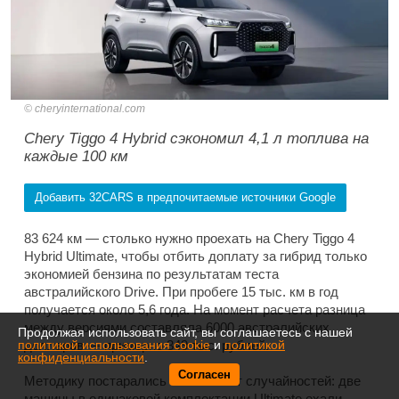
cheryinternational.com
Chery Tiggo 4 Hybrid сэкономил 4,1 л топлива на
каждые 100 км
Добавить 32CARS в предпочитаемые источники Google
83 624 км — столько нужно проехать на Chery Tiggo 4
Hybrid Ultimate, чтобы отбить доплату за гибрид только
экономией бензина по результатам теста
австралийского Drive. При пробеге 15 тыс. км в год
получается около 5,6 года. На момент расчета разница
между версиями составляла 6000 австралийских
Продолжая использовать сайт, вы соглашаетесь с нашей
долларов — примерно 349 тыс. рублей.
политикой использования cookie
и
политикой
конфиденциальности
.
Согласен
Методику постарались очистить от случайностей: две
машины в одинаковой комплектации Ultimate ехали