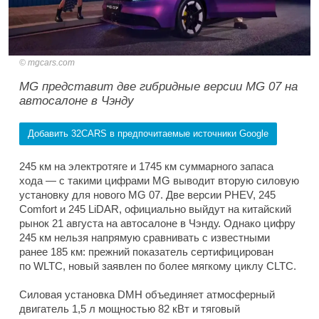
mgcars.com
MG представит две гибридные версии MG 07 на
автосалоне в Чэнду
Добавить 32CARS в предпочитаемые источники Google
245 км на электротяге и 1745 км суммарного запаса
хода — с такими цифрами MG выводит вторую силовую
установку для нового MG 07. Две версии PHEV, 245
Comfort и 245 LiDAR, официально выйдут на китайский
рынок 21 августа на автосалоне в Чэнду. Однако цифру
245 км нельзя напрямую сравнивать с известными
ранее 185 км: прежний показатель сертифицирован
по WLTC, новый заявлен по более мягкому циклу CLTC.
Силовая установка DMH объединяет атмосферный
двигатель 1,5 л мощностью 82 кВт и тяговый