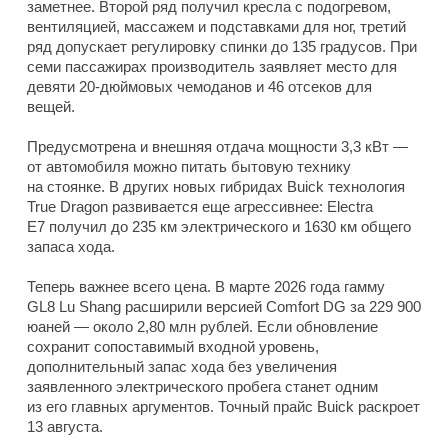
заметнее. Второй ряд получил кресла с подогревом,
вентиляцией, массажем и подставками для ног, третий
ряд допускает регулировку спинки до 135 градусов. При
семи пассажирах производитель заявляет место для
девяти 20-дюймовых чемоданов и 46 отсеков для
вещей.
Предусмотрена и внешняя отдача мощности 3,3 кВт —
от автомобиля можно питать бытовую технику
на стоянке. В других новых гибридах Buick технология
True Dragon развивается еще агрессивнее: Electra
E7 получил до 235 км электрического и 1630 км общего
запаса хода.
Теперь важнее всего цена. В марте 2026 года гамму
GL8 Lu Shang расширили версией Comfort DG за 229 900
юаней — около 2,80 млн рублей. Если обновление
сохранит сопоставимый входной уровень,
дополнительный запас хода без увеличения
заявленного электрического пробега станет одним
из его главных аргументов. Точный прайс Buick раскроет
13 августа.