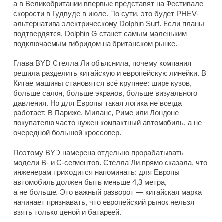
а в Великобритании впервые представят на Фестивале
скорости в Гудвуде в июле. По сути, это будет PHEV-
альтернатива электрическому Dolphin Surf. Если планы
подтвердятся, Dolphin G станет самым маленьким
подключаемым гибридом на британском рынке.
Глава BYD Стелла Ли объяснила, почему компания
решила разделить китайскую и европейскую линейки. В
Китае машины становятся всё крупнее: шире кузов,
больше салон, больше экранов, больше визуального
давления. Но для Европы такая логика не всегда
работает. В Париже, Милане, Риме или Лондоне
покупателю часто нужен компактный автомобиль, а не
очередной большой кроссовер.
Поэтому BYD намерена отдельно прорабатывать
модели B- и C-сегментов. Стелла Ли прямо сказала, что
инженерам приходится напоминать: для Европы
автомобиль должен быть меньше 4,3 метра,
а не больше. Это важный разворот — китайская марка
начинает признавать, что европейский рынок нельзя
взять только ценой и батареей.