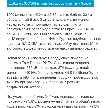
Добавить 32CARS в предпочитаемые источники Google
1500 км вместо 1420 км и 6,35 вместо 6,68 л/100 км —
обновленный Buick GL8 Lu Shang заметно меняет
характеристики гибридной части, хотя чисто
электрический запас хода остается прежним: 142 км
по CLTC. Официальный запуск в Китае назначен
на 13 августа, сообщает Yiche. Судя по опубликованным
цифрам, SAIC-GM сместила настройку большого MPV
в сторону эффективности, а не максимальной отдачи.
Новая версия использует следующее поколение
системы True Dragon PHEV. Совокупная мощность
составляет 275 кВт, или около 374 л.с., крутящий
момент — 560 Нм. У предыдущего GL8 Lu Shang было
292 кВт и 580 Нм, а заявленный общий пробег достигал
1420 км при расходе 6,68 л/100 км в режиме
разряженной батареи.
Получается необычный обмен: мощность снизилась
примерно на 5,8%, момент — на 3,4%, зато общий запас
хода вырос на 5,6%, а расход уменьшился почти на 5%.