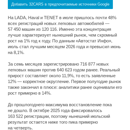
Добавить 32CARS в предпочитаемые источники Google
На LADA, Haval и TENET в июле пришлось почти 48%
всех регистраций новых легковых автомобилей —
57 450 машин из 120 116. Именно эта концентрация
лучше характеризует нынешний рынок, чем скромный
рост на 1% год к году. По данным «Автостат Инфо»,
июль стал лучшим месяцем 2026 года и превысил июнь
на 8,1%.
За семь месяцев зарегистрировано 716 877 новых
легковых машин против 640 623 годом ранее. Реальный
прирост составляет около 11,9%, то есть заявленные
12% — корректное округление. Первое полугодие рынок
также закончил в плюсе: аналитики ранее оценивали его
рост примерно в 14%.
До прошлогоднего максимума восстановление пока
не дошло. В октябре 2025 года фиксировалось
163 522 регистрации, поэтому нынешний июльский
результат остается ниже того пика примерно
на четверть.