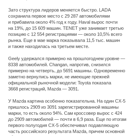
Зато структура лидеров меняется быстро. LADA
сохранила первое место с 29 287 автомобилями
и прибавила около 4% год к году. Haval вырос почти
на 19%, до 15 609 машин. TENET уже занимает третью
позицию с 12 554 регистрациями — около 10,5% всего
рынка. Еще в мае марка показывала 11,5 тыс. машин
и также находилась на третьем месте.
Geely удержался примерно на прошлогоднем уровне —
8338 автомобилей. Changan, напротив, снизился
примерно на четверть, до 5691 машины. Одновременно
заметно вернулись марки, не имеющие прежней
официальной рыночной модели: Toyota показала
3668 регистраций, Mazda — 3091.
У Mazda картина особенно показательна. На один CX-5
пришлось 2909 из 3091 зарегистрированной машины
марки, то есть около 94%. Сам кроссовер вырос с 424
до 2909 автомобилей — почти в 6,9 раза. Еще по итогам
первого полугодия CX-5 обеспечивал подавляющую
часть российского результата Mazda, причем основной