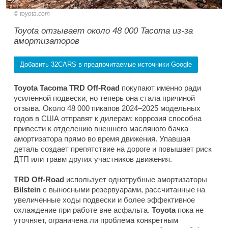
toyota.com
Toyota отзывает около 48 000 Tacoma из-за
амортизаторов
Добавить 32CARS в предпочитаемые источники Google
Toyota Tacoma TRD Off-Road
покупают именно ради
усиленной подвески, но теперь она стала причиной
отзыва. Около 48 000 пикапов 2024–2025 модельных
годов в США отправят к дилерам: коррозия способна
привести к отделению внешнего масляного бачка
амортизатора прямо во время движения. Упавшая
деталь создает препятствие на дороге и повышает риск
ДТП или травм других участников движения.
TRD Off-Road
использует однотрубные амортизаторы
Bilstein
с выносными резервуарами, рассчитанные на
увеличенные ходы подвески и более эффективное
охлаждение при работе вне асфальта.
Toyota
пока не
уточняет, ограничена ли проблема конкретным