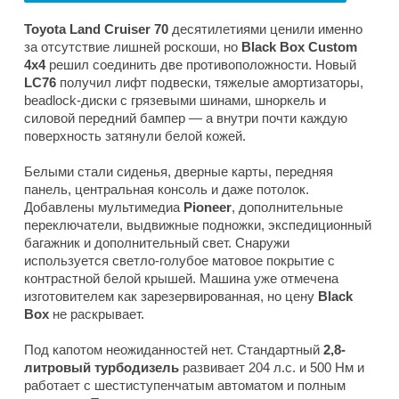
Toyota Land Cruiser 70
десятилетиями ценили именно
за отсутствие лишней роскоши, но
Black Box Custom
4x4
решил соединить две противоположности. Новый
LC76
получил лифт подвески, тяжелые амортизаторы,
beadlock-диски с грязевыми шинами, шноркель и
силовой передний бампер — а внутри почти каждую
поверхность затянули белой кожей.
Белыми стали сиденья, дверные карты, передняя
панель, центральная консоль и даже потолок.
Добавлены мультимедиа
Pioneer
, дополнительные
переключатели, выдвижные подножки, экспедиционный
багажник и дополнительный свет. Снаружи
используется светло-голубое матовое покрытие с
контрастной белой крышей. Машина уже отмечена
изготовителем как зарезервированная, но цену
Black
Box
не раскрывает.
Под капотом неожиданностей нет. Стандартный
2,8-
литровый турбодизель
развивает 204 л.с. и 500 Нм и
работает с шестиступенчатым автоматом и полным