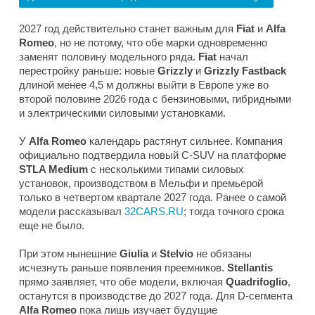
2027 год действительно станет важным для
Fiat
и
Alfa
Romeo
, но не потому, что обе марки одновременно
заменят половину модельного ряда.
Fiat
начал
перестройку раньше: новые
Grizzly
и
Grizzly Fastback
длиной менее 4,5 м должны выйти в Европе уже во
второй половине 2026 года с бензиновыми, гибридными
и электрическими силовыми установками.
У
Alfa Romeo
календарь растянут сильнее. Компания
официально подтвердила новый C-SUV на платформе
STLA Medium
с несколькими типами силовых
установок, производством в Мельфи и премьерой
только в четвертом квартале 2027 года. Ранее о самой
модели рассказывал
32CARS.RU
; тогда точного срока
еще не было.
При этом нынешние
Giulia
и
Stelvio
не обязаны
исчезнуть раньше появления преемников.
Stellantis
прямо заявляет, что обе модели, включая
Quadrifoglio
,
останутся в производстве до 2027 года. Для D-сегмента
Alfa Romeo
пока лишь изучает будущие