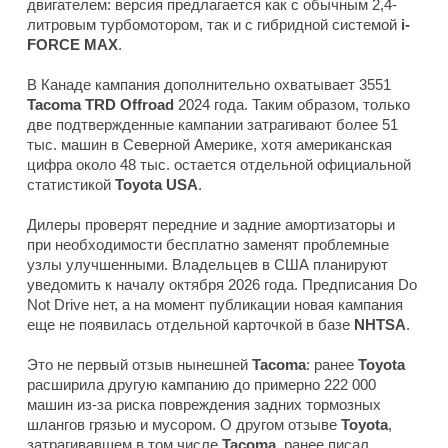
двигателем: версия предлагается как с обычным 2,4-
литровым турбомотором, так и с гибридной системой
i-
FORCE MAX
.
В Канаде кампания дополнительно охватывает 3551
Tacoma TRD Offroad
2024 года. Таким образом, только
две подтвержденные кампании затрагивают более 51
тыс. машин в Северной Америке, хотя американская
цифра около 48 тыс. остается отдельной официальной
статистикой
Toyota USA
.
Дилеры проверят передние и задние амортизаторы и
при необходимости бесплатно заменят проблемные
узлы улучшенными. Владельцев в США планируют
уведомить к началу октября 2026 года. Предписания Do
Not Drive нет, а на момент публикации новая кампания
еще не появилась отдельной карточкой в базе
NHTSA
.
Это не первый отзыв нынешней
Tacoma
: ранее
Toyota
расширила другую кампанию до примерно 222 000
машин из-за риска повреждения задних тормозных
шлангов грязью и мусором. О другом отзыве
Toyota
,
затрагивавшем в том числе
Tacoma
, ранее писал