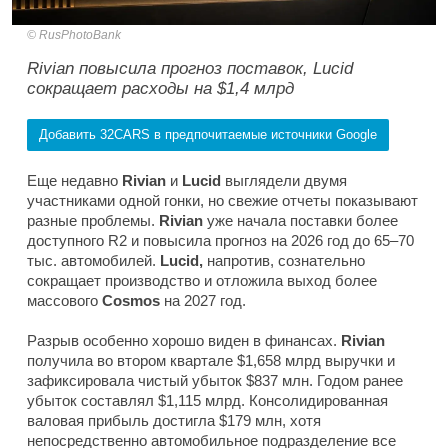
RusPhotoBank
Rivian повысила прогноз поставок, Lucid
сокращает расходы на $1,4 млрд
Добавить 32CARS в предпочитаемые источники Google
Еще недавно
Rivian
и
Lucid
выглядели двумя
участниками одной гонки, но свежие отчеты показывают
разные проблемы.
Rivian
уже начала поставки более
доступного R2 и повысила прогноз на 2026 год до 65–70
тыс. автомобилей.
Lucid,
напротив, сознательно
сокращает производство и отложила выход более
массового
Cosmos
на 2027 год.
Разрыв особенно хорошо виден в финансах.
Rivian
получила во втором квартале $1,658 млрд выручки и
зафиксировала чистый убыток $837 млн. Годом ранее
убыток составлял $1,115 млрд. Консолидированная
валовая прибыль достигла $179 млн, хотя
непосредственно автомобильное подразделение все