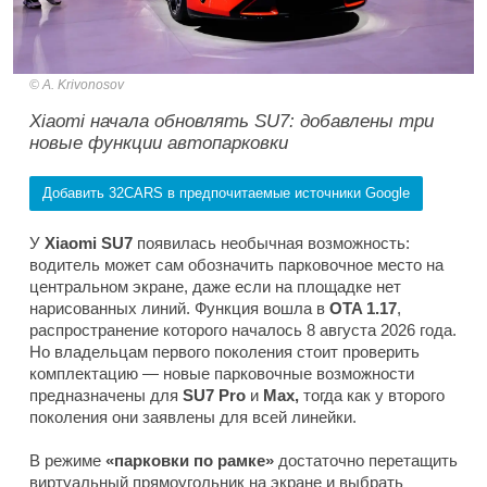
A. Krivonosov
Xiaomi начала обновлять SU7: добавлены три
новые функции автопарковки
Добавить 32CARS в предпочитаемые источники Google
У
Xiaomi SU7
появилась необычная возможность:
водитель может сам обозначить парковочное место на
центральном экране, даже если на площадке нет
нарисованных линий. Функция вошла в
OTA 1.17
,
распространение которого началось 8 августа 2026 года.
Но владельцам первого поколения стоит проверить
комплектацию — новые парковочные возможности
предназначены для
SU7 Pro
и
Max,
тогда как у второго
поколения они заявлены для всей линейки.
В режиме
«парковки по рамке»
достаточно перетащить
виртуальный прямоугольник на экране и выбрать