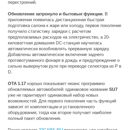
перестроений.
Обновление затронуло и бытовые функции
. В
приложении появилась дистанционная быстрая
подготовка салона к жаре или холоду, первое поколение
получило статистику зарядки с расчетом
предполагаемых расходов на электричество, а 20-
киловаттная домашняя DC-станция научилась
автоматически возобновлять прерванную зарядку.
Добавлены автоматическое включение заднего
противотуманного фонаря в дождь и предупреждение о
сильно вывернутом руле при переводе селектора из P в
D.
OTA 1.17
хорошо показывает нюанс программно
обновляемых автомобилей: одинаковое название
SU7
уже не гарантирует одинаковый набор новых
возможностей. Для первого поколения часть функций
зависит от комплектации и установленного
оборудования, тогда как второе получает наиболее
полный пакет обновления.
Ранее издание
32CARS.RU
рассказало, что китайская