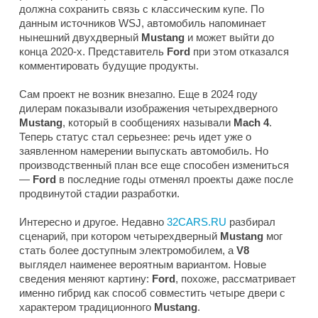
должна сохранить связь с классическим купе. По
данным источников
WSJ
, автомобиль напоминает
нынешний двухдверный
Mustang
и может выйти до
конца 2020-х. Представитель
Ford
при этом отказался
комментировать будущие продукты.
Сам проект не возник внезапно. Еще в 2024 году
дилерам показывали изображения четырехдверного
Mustang
, который в сообщениях называли
Mach 4
.
Теперь статус стал серьезнее: речь идет уже о
заявленном намерении выпускать автомобиль. Но
производственный план все еще способен измениться
—
Ford
в последние годы отменял проекты даже после
продвинутой стадии разработки.
Интересно и другое. Недавно
32CARS.RU
разбирал
сценарий, при котором четырехдверный
Mustang
мог
стать более доступным электромобилем, а
V8
выглядел наименее вероятным вариантом. Новые
сведения меняют картину:
Ford
, похоже, рассматривает
именно гибрид как способ совместить четыре двери с
характером традиционного
Mustang
.