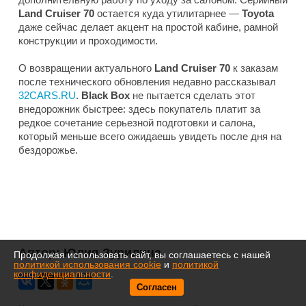
Land Cruiser 70
остается куда утилитарнее —
Toyota
даже сейчас делает акцент на простой кабине, рамной
конструкции и проходимости.
О возвращении актуального
Land Cruiser 70
к заказам
после технического обновления недавно рассказывал
32CARS.RU
.
Black Box
не пытается сделать этот
внедорожник быстрее: здесь покупатель платит за
редкое сочетание серьезной подготовки и салона,
который меньше всего ожидаешь увидеть после дня на
бездорожье.
Автор:
Юлия Зурилина
Продолжая использовать сайт, вы соглашаетесь с нашей
политикой использования cookie
и
политикой
конфиденциальности
.
Согласен