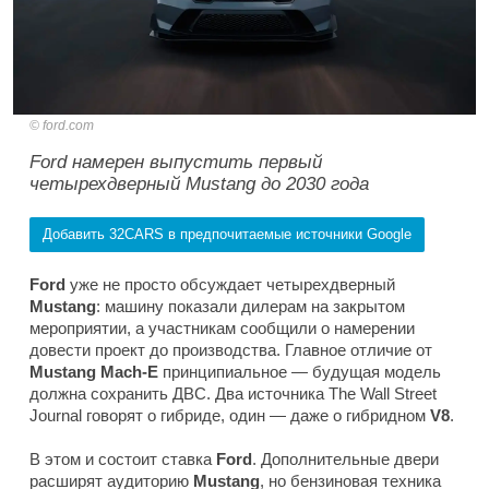
ford.com
Ford намерен выпустить первый
четырехдверный Mustang до 2030 года
Добавить 32CARS в предпочитаемые источники Google
Ford
уже не просто обсуждает четырехдверный
Mustang
: машину показали дилерам на закрытом
мероприятии, а участникам сообщили о намерении
довести проект до производства. Главное отличие от
Mustang Mach-E
принципиальное — будущая модель
должна сохранить ДВС. Два источника
The Wall Street
Journal
говорят о гибриде, один — даже о гибридном
V8
.
В этом и состоит ставка
Ford
. Дополнительные двери
расширят аудиторию
Mustang
, но бензиновая техника