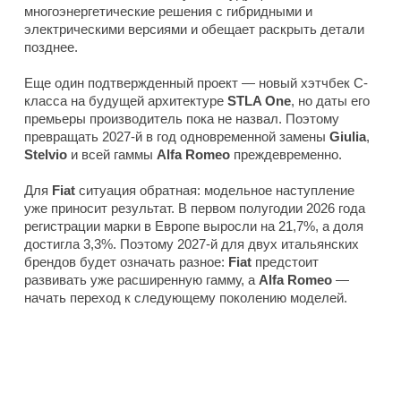
многоэнергетические решения с гибридными и
электрическими версиями и обещает раскрыть детали
позднее.
Еще один подтвержденный проект — новый хэтчбек C-
класса на будущей архитектуре
STLA One
, но даты его
премьеры производитель пока не назвал. Поэтому
превращать 2027-й в год одновременной замены
Giulia
,
Stelvio
и всей гаммы
Alfa Romeo
преждевременно.
Для
Fiat
ситуация обратная: модельное наступление
уже приносит результат. В первом полугодии 2026 года
регистрации марки в Европе выросли на 21,7%, а доля
достигла 3,3%. Поэтому 2027-й для двух итальянских
брендов будет означать разное:
Fiat
предстоит
развивать уже расширенную гамму, а
Alfa Romeo
—
начать переход к следующему поколению моделей.