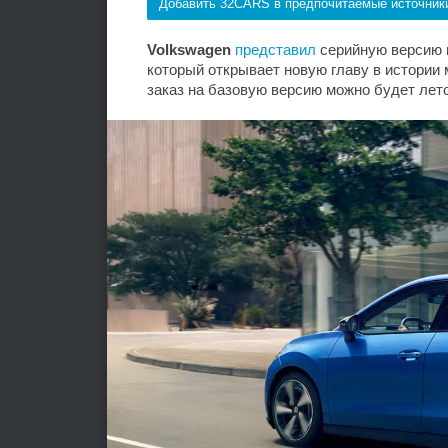
Добавить 32CARS в предпочитаемые источник
Volkswagen
представил
серийную версию 
который открывает новую главу в истории 
заказ на базовую версию можно будет лето