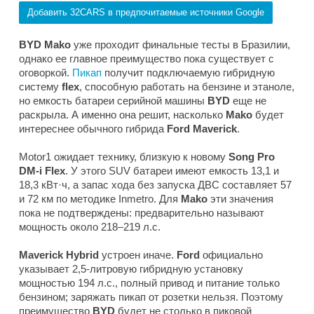
Добавить 32CARS в предпочитаемые источники Google
BYD Mako
уже проходит финальные тесты в Бразилии,
однако ее главное преимущество пока существует с
оговоркой.
Пикап
получит подключаемую гибридную
систему
flex
, способную работать на бензине и этаноле,
но емкость батареи серийной машины
BYD
еще не
раскрыла. А именно она решит, насколько
Mako
будет
интереснее обычного гибрида
Ford Maverick
.
Motor1
ожидает технику, близкую к новому
Song Pro
DM-i Flex
. У этого SUV батареи имеют емкость 13,1 и
18,3 кВт·ч, а запас хода без запуска ДВС составляет 57
и 72 км по методике Inmetro. Для
Mako
эти значения
пока не подтверждены: предварительно называют
мощность около 218–219 л.с.
Maverick Hybrid
устроен иначе.
Ford
официально
указывает 2,5-литровую гибридную установку
мощностью 194 л.с., полный привод и питание только
бензином; заряжать пикап от розетки нельзя. Поэтому
преимущество
BYD
будет не столько в пиковой