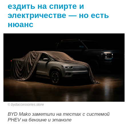
ездить на спирте и
электричестве — но есть
нюанс
bydaccessories.store
BYD Mako заметили на тестах с системой
PHEV на бензине и этаноле