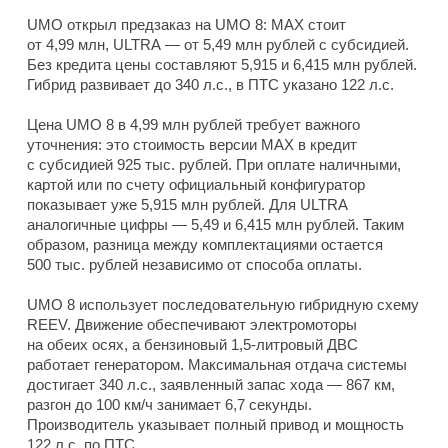
UMO открыл предзаказ на UMO 8: MAX стоит
от 4,99 млн, ULTRA — от 5,49 млн рублей с субсидией.
Без кредита цены составляют 5,915 и 6,415 млн рублей.
Гибрид развивает до 340 л.с., в ПТС указано 122 л.с.
Цена UMO 8 в 4,99 млн рублей требует важного
уточнения: это стоимость версии MAX в кредит
с субсидией 925 тыс. рублей. При оплате наличными,
картой или по счету официальный конфигуратор
показывает уже 5,915 млн рублей. Для ULTRA
аналогичные цифры — 5,49 и 6,415 млн рублей. Таким
образом, разница между комплектациями остается
500 тыс. рублей независимо от способа оплаты.
UMO 8 использует последовательную гибридную схему
REEV. Движение обеспечивают электромоторы
на обеих осях, а бензиновый 1,5-литровый ДВС
работает генератором. Максимальная отдача системы
достигает 340 л.с., заявленный запас хода — 867 км,
разгон до 100 км/ч занимает 6,7 секунды.
Производитель указывает полный привод и мощность
122 л.с. по ПТС.