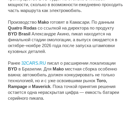
мощности, сколько в возможности ежедневно проходить
часть маршрута как электромобиль.
Производство
Mako
готовят в Камасари. По данным
Quatro Rodas
со ссылкой на директора по продукту
BYD Brasil
Александре Акино, пикап находится на
финальной стадии омологации, а выпуск ожидается в
октябре–ноябре 2026 года после запуска штамповки
кузовных деталей.
Ранее
32CARS.RU
писал о расширении локализации
BYD
в Бразилии. Для
Mako
местная сборка особенно
важна: автомобиль должен конкурировать не только
технологией, но и с уже освоившими рынок
Toro,
Rampage
и
Maverick
. Пока точкой принятия решения
остается одна нераскрытая цифра — емкость батареи
серийного пикапа.