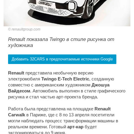
renaultgroup.com
Renault показала Twingo в стиле рисунка от
художника
Добавить 32CARS в предпочитаемые источники Google
Renault
представила необычную версию
электромобиля
Twingo E-Tech Electric
, созданную
совместно с американским художником
Джошуа
Вайдесом
. Автомобиль выполнен в стиле графического
рисунка и стал частью арт-проекта бренда.
Работа была представлена на площадке
Renault
Carwalk
в Париже, где с 8 по 13 апреля посетители
могли наблюдать процесс трансформации машины в
реальном времени. Готовый
арт-кар
будет
экспонироваться до 9 июня.