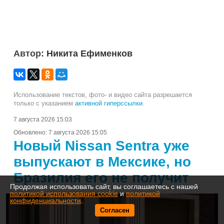
Автор:
Никита Ефименков
Использование текстов, фото- и видео сайта разрешается
только с указанием
активной гиперссылки
.
7 августа 2026 15:03
Обновлено:
7 августа 2026 15:05
Новый Nissan Sentra уже
выпускают в Мексике, но
Бразилия его не получит
Продолжая использовать сайт, вы соглашаетесь с нашей
политикой использования cookie
и
политикой
конфиденциальности
.
Согласен