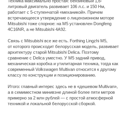
Техника максимально простая: бензиновый 1,6-
литровый двигатель развивает 106 л.с. и 150 Нм,
работает с 5-ступенчатой «механикой». Причем
встречающееся утверждение о лицензионном моторе
Mitsubishi тоже спорное: на M5 установлен Dongfeng
4C16NR, а не Mitsubishi 4A92.
Связь с Mitsubishi все же есть. Forthing Lingzhi M5,
от которого происходит белорусская модель, развивает
архитектуру старой Mitsubishi Delica. Поэтому
сравнение с Delica уместно. У M5 задний привод,
механическая коробка и утилитарная техника, тогда как
современный Volkswagen Multivan относится к другому
классу по конструкции и позиционированию.
Итого: главный интерес здесь не в «дешевом Multivan»,
а в семиместном минивэне длиной более пяти метров
примерно за 2 млн рублей — с простой атмосферной
техникой и локальной белорусской сборкой.