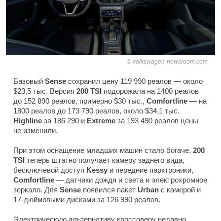
volkswagen-newsroom.com
Базовый
Sense
сохранил цену 119 990 реалов — около
$23,5 тыс. Версия
200 TSI
подорожала на 1400 реалов
до 152 890 реалов, примерно $30 тыс.,
Comfortline
— на
1800 реалов до 173 790 реалов, около $34,1 тыс.
Highline
за 186 290 и
Extreme
за 193 490 реалов цены
не изменили.
При этом оснащение младших машин стало богаче.
200
TSI
теперь штатно получает камеру заднего вида,
бесключевой доступ
Kessy
и передние парктроники,
Comfortline
— датчики дождя и света и электрохромное
зеркало. Для
Sense
появился пакет
Urban
с камерой и
17-дюймовыми дисками за 126 990 реалов.
Электрическую альтернативу кроссоверу недавно