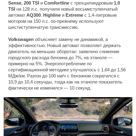
Sense, 200 TSI
и
Comfortline
с трехцилиндровым
1.0
TSI
на 128 л.с. получили новый восьмиступенчатый
автомат
AQ300
.
Highline
и
Extreme
с 1,4-литровым
мотором на 150 л.с. по-прежнему используют
шестиступенчатую трансмиссию.
Volkswagen
объясняет замену не динамикой, а
эффективностью. Новый автомат позволяет держать
двигатель на меньших оборотах: заявлено снижение
городского расхода бензина до 7%, на этаноле —
примерно на 5%. Энергопотребление по
сертификационной методике улучшилось с 1,64 до 1,56
МДж/км. Разгон до 100 км/ч с бензином сократился с
10,9 до 10,4 секунды, тогда как на этаноле показатель
фактически не изменился — 10 секунд.