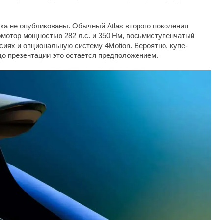
ока не опубликованы. Обычный Atlas второго поколения
мотор мощностью 282 л.с. и 350 Нм, восьмиступенчатый
сиях и опциональную систему 4Motion. Вероятно, купе-
 до презентации это остается предположением.