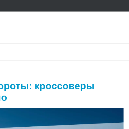
бороты: кроссоверы
ло