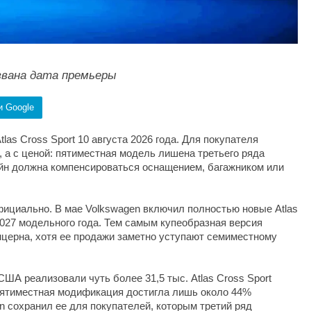
названа дата премьеры
и Google
las Cross Sport 10 августа 2026 года. Для покупателя
 а с ценой: пятиместная модель лишена третьего ряда
зайн должна компенсироваться оснащением, багажником или
ициально. В мае Volkswagen включил полностью новые Atlas
 2027 модельного года. Тем самым купеобразная версия
церна, хотя ее продажи заметно уступают семиместному
США реализовали чуть более 31,5 тыс. Atlas Cross Sport
 Пятиместная модификация достигла лишь около 44%
n сохранил ее для покупателей, которым третий ряд