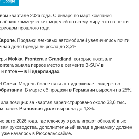
и Google
вом квартале 2026 года. С января по март компания
 лёгких коммерческих моделей по всему миру, что на почти
ериодом прошлого года.
Европе
. Продажи легковых автомобилей увеличились почти
очная доля бренда выросла до 3,3%.
веры
Mokka, Frontera
и
Grandland
, которые показали
ontera
заняла первое место в сегменте B-SUV
в
и пятое —
в Нидерландах
.
l Corsa
. Модель более пяти лет удерживает лидерство
обритании
. В марте её продажи
в Германии
выросли на 25%.
ла позиции: за квартал зарегистрировано около 33,6 тыс.
м ранее.
Рыночная доля
выросла до 4,8%.
ые авто 2026 года, где ключевую роль играют обновлённые
овам руководства, дополнительный вклад в динамику должен
о уже началось в Рюссельсхайме.