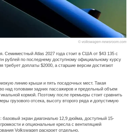
volkswagen-newsroom.com
я. Семиместный Atlas 2027 года стоит в США от $43 135 с
млн рублей по последнему доступному официальному курсу
я требует доплаты $2000, а старшие версии достигают
 низкую линию крыши и пять посадочных мест. Такая
во над головами задних пассажиров и предельный объем
тикальной кормой. Поэтому после премьеры стоит сравнить
меры грузового отсека, высоту второго ряда и допустимую
s: базовый экран диагональю 12,9 дюйма, доступный 15-
громкости и опциональные кресла с вентиляцией
вания Volkswagen раскроет отдельно.