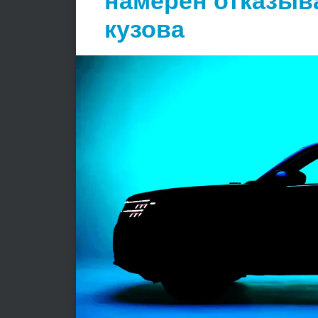
намерен отказыв
кузова