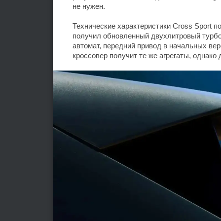
не нужен.
Технические характеристики Cross Sport п
получил обновленный двухлитровый турбо
автомат, передний привод в начальных вер
кроссовер получит те же агрегаты, однако