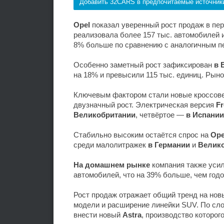
Добавить 32CARS в предпочитаемые источник
Opel
показал уверенный рост продаж в пер
реализовала более 157 тыс. автомобилей и
8% больше по сравнению с аналогичным п
Особенно заметный рост зафиксирован
в 
на 18% и превысили 115 тыс. единиц. Рын
Ключевым фактором стали новые кроссо
двузначный рост. Электрическая версия
Fr
Великобритании
, четвёртое —
в Испании
Стабильно высоким остаётся спрос на
Ope
среди малолитражек
в Германии
и
Велик
На домашнем рынке
компания также усили
автомобилей, что на 39% больше, чем годо
Рост продаж отражает общий тренд на нов
модели и расширение линейки SUV. По сл
внести новый
Astra
, производство которог