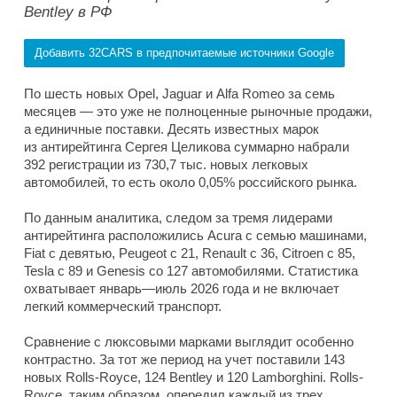
Bentley в РФ
Добавить 32CARS в предпочитаемые источники Google
По шесть новых Opel, Jaguar и Alfa Romeo за семь
месяцев — это уже не полноценные рыночные продажи,
а единичные поставки. Десять известных марок
из антирейтинга Сергея Целикова суммарно набрали
392 регистрации из 730,7 тыс. новых легковых
автомобилей, то есть около 0,05% российского рынка.
По данным аналитика, следом за тремя лидерами
антирейтинга расположились Acura с семью машинами,
Fiat с девятью, Peugeot с 21, Renault с 36, Citroen с 85,
Tesla с 89 и Genesis со 127 автомобилями. Статистика
охватывает январь—июль 2026 года и не включает
легкий коммерческий транспорт.
Сравнение с люксовыми марками выглядит особенно
контрастно. За тот же период на учет поставили 143
новых Rolls-Royce, 124 Bentley и 120 Lamborghini. Rolls-
Royce, таким образом, опередил каждый из трех