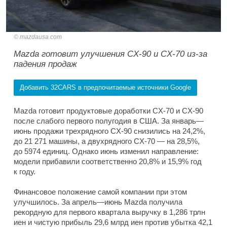
mazdausa.com
Mazda готовит улучшения CX-90 и CX-70 из-за
падения продаж
Добавить 32CARS в предпочитаемые источники Google
Mazda готовит продуктовые доработки CX-70 и CX-90
после слабого первого полугодия в США. За январь—
июнь продажи трехрядного CX-90 снизились на 24,2%,
до 21 271 машины, а двухрядного CX-70 — на 28,5%,
до 5974 единиц. Однако июнь изменил направление:
модели прибавили соответственно 20,8% и 15,9% год
к году.
Финансовое положение самой компании при этом
улучшилось. За апрель—июнь Mazda получила
рекордную для первого квартала выручку в 1,286 трлн
иен и чистую прибыль 29,6 млрд иен против убытка 42,1