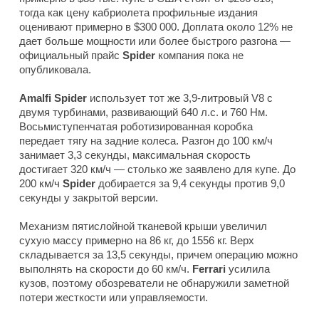
тогда как цену кабриолета профильные издания
оценивают примерно в $300 000. Доплата около 12% не
дает больше мощности или более быстрого разгона —
официальный прайс
Spider
компания пока не
опубликовала.
Amalfi Spider
использует тот же 3,9-литровый V8 с
двумя турбинами, развивающий 640 л.с. и 760 Нм.
Восьмиступенчатая роботизированная коробка
передает тягу на задние колеса. Разгон до 100 км/ч
занимает 3,3 секунды, максимальная скорость
достигает 320 км/ч — столько же заявлено для купе. До
200 км/ч
Spider
добирается за 9,4 секунды против 9,0
секунды у закрытой версии.
Механизм пятислойной тканевой крыши увеличил
сухую массу примерно на 86 кг, до 1556 кг. Верх
складывается за 13,5 секунды, причем операцию можно
выполнять на скорости до 60 км/ч.
Ferrari
усилила
кузов, поэтому обозреватели не обнаружили заметной
потери жесткости или управляемости.