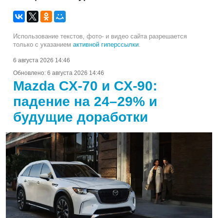
Использование текстов, фото- и видео сайта разрешается
только с указанием
активной гиперссылки
.
6 августа 2026 14:46
Обновлено:
6 августа 2026 14:46
Mazda CX-70 и CX-90:
падение на 24–29% и
будущие доработки