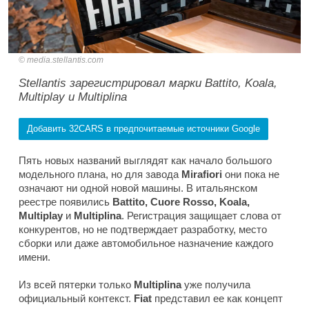
media.stellantis.com
Stellantis зарегистрировал марки Battito, Koala,
Multiplay и Multiplina
Добавить 32CARS в предпочитаемые источники Google
Пять новых названий выглядят как начало большого
модельного плана, но для завода
Mirafiori
они пока не
означают ни одной новой машины. В итальянском
реестре появились
Battito, Cuore Rosso, Koala,
Multiplay
и
Multiplina
. Регистрация защищает слова от
конкурентов, но не подтверждает разработку, место
сборки или даже автомобильное назначение каждого
имени.
Из всей пятерки только
Multiplina
уже получила
официальный контекст.
Fiat
представил ее как концепт