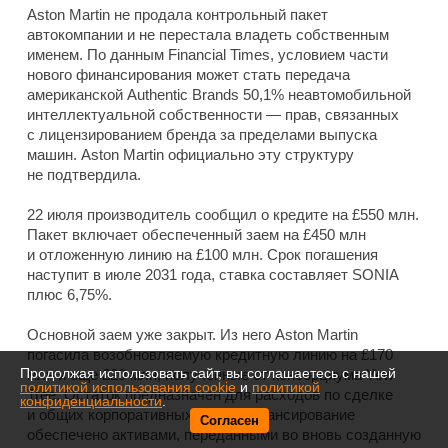
Aston Martin не продала контрольный пакет
автокомпании и не перестала владеть собственным
именем. По данным Financial Times, условием части
нового финансирования может стать передача
американской Authentic Brands 50,1% неавтомобильной
интеллектуальной собственности — прав, связанных
с лицензированием бренда за пределами выпуска
машин. Aston Martin официально эту структуру
не подтвердила.
22 июля производитель сообщил о кредите на £550 млн.
Пакет включает обеспеченный заем на £450 млн
и отложенную линию на £100 млн. Срок погашения
наступит в июле 2031 года, ставка составляет SONIA
плюс 6,75%.
Основной заем уже закрыт. Из него Aston Martin
погасила возобновляемую кредитную линию на £170
Продолжая использовать сайт, вы соглашаетесь с нашей
млн и еще £20 млн, полученные от консорциума Yew
политикой использования cookie
и
политикой
Tree. Остаток предназначен для расходов по сделке
конфиденциальности
.
и общих корпоративных нужд. Финансирование
Согласен
обеспечено активами, переданными во вновь созданную