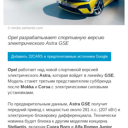
media.stellantis.com
Opel разрабатывает спортивную версию
электрического Astra GSE
Добавить 32CARS в предпочитаемые источники Google
Opel
работает над новой спортивной версией
электрического
Astra
, которая войдет в линейку
GSE
.
Модель станет третьим представителем суббренда
после
Mokka
и
Corsa
с электрическими силовыми
установками.
По предварительным данным,
Astra GSE
получит
передний привод с мощностью около 281 л.с. (207 кВт) и
электронную блокировку дифференциала. Технически
новинка будет близка к другим моделям концерна
Stellantis
, включая
Cupra Born
и
Alfa Romeo Junior