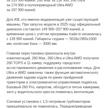
за 139 900 юаней, 260 Max за 156 900, 260 Ultra
за 174 900 и полноприводный Ultra AWD
за 197 900 юаней.
Для A9L это именно модернизация уже существующей
машины. При запуске модели в 2025 году официальный
диапазон составлял 149 900–207 900 юаней, а
временная цена с учётом программы trade-in начиналась
с 139 900 юаней. Габариты седана — 5018x1965x1500
мм, колёсная база — 3000 мм.
Главная перестановка произошла внутри
комплектаций. 260 Max, 260 Ultra и Ultra AWD получили
200 TOPS и 11 камер, поддержку городского
ассистированного движения и распознавание лица. Для
Ultra и AWD заявлены также функция автоматического
движения задним ходом по ранее пройденной
траектории и электромагнитно-управляемая подвеска.
Базовый 260 Pro, напротив, обходится пятью камерами,
зато у водительского кресла появилась вентиляция.
Силовая установка с 1,5-литровым турбомотором
принципиально не поменялась. Переднеприводная