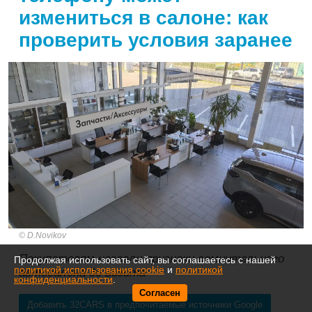
измениться в салоне: как
проверить условия заранее
D.Novikov
Покупателям назвали признаки сомнительного
Продолжая использовать сайт, вы соглашаетесь с нашей
политикой использования cookie
и
политикой
автосалона до визита
конфиденциальности
.
Согласен
Добавить 32CARS в предпочитаемые источники Google