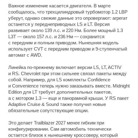
Важное изменение касается двигателя. В марте
сообщалось, что трехцилиндровый турбомотор 1.2 LBP
уберут, однако свежие данные это опровергают: агрегат
останется у переднеприводных LS и LT. Версия
развивает около 139 л.с. и 220 Нм. Более мощный 1.3
L3T — около 157 л.с. и 236 Нм — сохранится
с передним и полным приводом. Нынешняя модель
использует CVT с передним приводом и 9-ступенчатый
автомат с AWD.
Линейка по-прежнему включает версии LS, LT, ACTIV
и RS. Chevrolet при этом сильнее связал пакеты между
собой. Например, для LS комплекты Confidence
и Convenience теперь нужно заказывать вместе. Midnight
Edition для LT требует дополнительных пакетов,
а с мотором 1.3 — еще и панорамной крыши. У RS пакет
Adaptive Cruise & Sound также получил новые
обязательные сопутствующие опции.
Это делает Trailblazer 2027 менее гибким при
конфигурировании. Сам автомобиль технически
остается близок к нынешнему кроссоверу, который