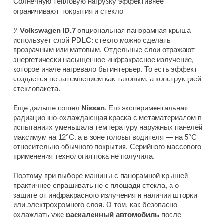
Солнечную тепловую нагрузку эффективнее
ограничивают покрытия и стекло.
У
Volkswagen ID.7
опциональная панорамная крыша
использует слой
PDLC
: стекло можно сделать
прозрачным или матовым. Отдельные слои отражают
энергетически насыщенное инфракрасное излучение,
которое иначе нагревало бы интерьер. То есть эффект
создается не затемнением как таковым, а конструкцией
стеклопакета.
Еще дальше пошел
Nissan
. Его экспериментальная
радиационно-охлаждающая краска с метаматериалом в
испытаниях уменьшала температуру наружных панелей
максимум на 12°C, а в зоне головы водителя — на 5°C
относительно обычного покрытия. Серийного массового
применения технология пока не получила.
Поэтому при выборе машины с панорамной крышей
практичнее спрашивать не о площади стекла, а о
защите от инфракрасного излучения и наличии шторки
или электрохромного слоя. О том, как безопасно
охлаждать уже
раскаленный автомобиль
после