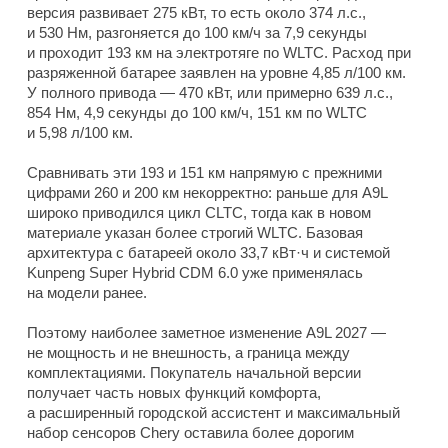
версия развивает 275 кВт, то есть около 374 л.с.,
и 530 Нм, разгоняется до 100 км/ч за 7,9 секунды
и проходит 193 км на электротяге по WLTC. Расход при
разряженной батарее заявлен на уровне 4,85 л/100 км.
У полного привода — 470 кВт, или примерно 639 л.с.,
854 Нм, 4,9 секунды до 100 км/ч, 151 км по WLTC
и 5,98 л/100 км.
Сравнивать эти 193 и 151 км напрямую с прежними
цифрами 260 и 200 км некорректно: раньше для A9L
широко приводился цикл CLTC, тогда как в новом
материале указан более строгий WLTC. Базовая
архитектура с батареей около 33,7 кВт·ч и системой
Kunpeng Super Hybrid CDM 6.0 уже применялась
на модели ранее.
Поэтому наиболее заметное изменение A9L 2027 —
не мощность и не внешность, а граница между
комплектациями. Покупатель начальной версии
получает часть новых функций комфорта,
а расширенный городской ассистент и максимальный
набор сенсоров Chery оставила более дорогим