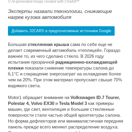
AI-generated image created with ChatGPT
Эксперты назвали технологии, снижающие
нагрев кузова автомобиля
Добавить 32CARS в предпочитаемые источники Google
Большая
стеклянная крыша
сама по себе еще не
делает современный автомобиль «теплицей». Гораздо
важнее то, из чего сделано стекло. В 2026 году
испытания прозрачной
радиационно-охлаждающей
пленки
показали снижение температуры салона до
6,1°C и сокращение энергозатрат на охлаждение более
чем на 20%. При этом материал пропускает свыше 70%
видимого света.
Motor1 обращает внимание на
Volkswagen ID.7 Tourer,
Polestar 4, Volvo EX30
и
Tesla Model 3
как примеры
машин, где свет, вентиляция и большие стеклянные
поверхности стали частью общей архитектуры салона.
Но форма дефлекторов или минималистичная передняя
панель прежде всего меняют распределение воздуха.