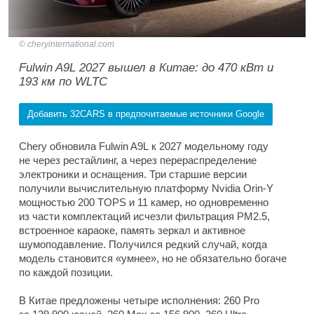
cheryinternational.com
Fulwin A9L 2027 вышел в Китае: до 470 кВт и
193 км по WLTC
Добавить 32CARS в предпочитаемые источники Google
Chery обновила Fulwin A9L к 2027 модельному году
не через рестайлинг, а через перераспределение
электроники и оснащения. Три старшие версии
получили вычислительную платформу Nvidia Orin-Y
мощностью 200 TOPS и 11 камер, но одновременно
из части комплектаций исчезли фильтрация PM2.5,
встроенное караоке, память зеркал и активное
шумоподавление. Получился редкий случай, когда
модель становится «умнее», но не обязательно богаче
по каждой позиции.
В Китае предложены четыре исполнения: 260 Pro