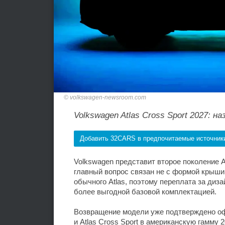
volkswagen-newsroom.com
Volkswagen Atlas Cross Sport 2027: 
Добавить 32CARS в предпочитаемые источник
Volkswagen представит второе поколение At
главный вопрос связан не с формой крыши,
обычного Atlas, поэтому переплата за ди
более выгодной базовой комплектацией.
Возвращение модели уже подтверждено оф
и Atlas Cross Sport в американскую гамму