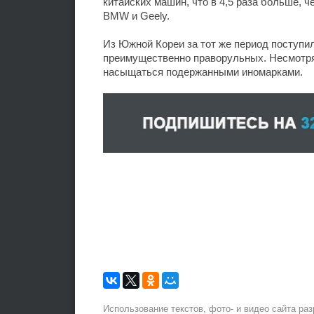
китайских машин, что в 4,5 раза больше, ч
BMW и Geely.
Из Южной Кореи за тот же период поступил
преимущественно праворульных. Несмотря
насыщаться подержанными иномарками.
Использование текстов, фото- и видео сайта ра