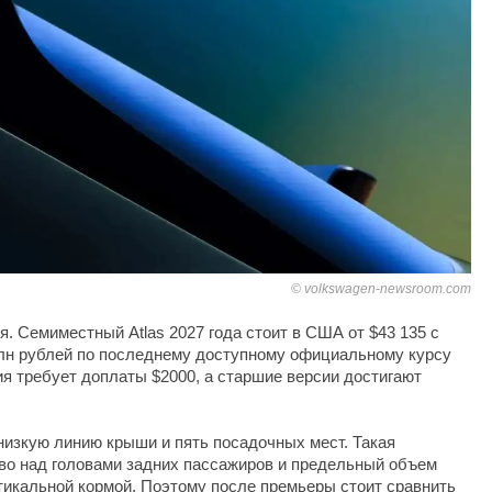
volkswagen-newsroom.com
я. Семиместный Atlas 2027 года стоит в США от $43 135 с
млн рублей по последнему доступному официальному курсу
я требует доплаты $2000, а старшие версии достигают
 низкую линию крыши и пять посадочных мест. Такая
во над головами задних пассажиров и предельный объем
тикальной кормой. Поэтому после премьеры стоит сравнить