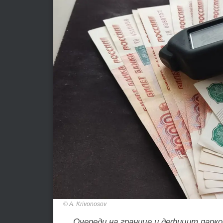
A. Krivonosov
Очереди на границе и дефицит парко