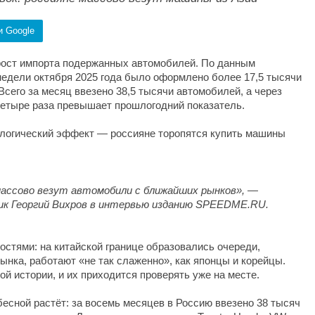
и Google
рост импорта подержанных автомобилей. По данным
недели октября 2025 года было оформлено более 17,5 тысячи
сего за месяц ввезено 38,5 тысячи автомобилей, а через
 четыре раза превышает прошлогодний показатель.
хологический эффект — россияне торопятся купить машины
массово везут автомобили с ближайших рынков», —
ик Георгий Вихров в интервью изданию SPEEDME.RU.
остями: на китайской границе образовались очереди,
рынка, работают «не так слаженно», как японцы и корейцы.
й истории, и их приходится проверять уже на месте.
есной растёт: за восемь месяцев в Россию ввезено 38 тысяч