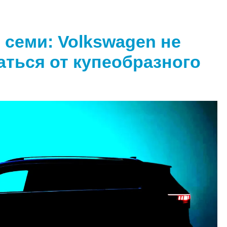
 семи: Volkswagen не
аться от купеобразного