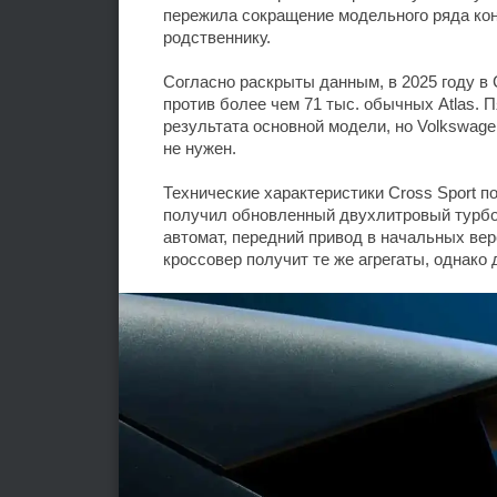
пережила сокращение модельного ряда кон
родственнику.
Согласно раскрыты данным, в 2025 году в 
против более чем 71 тыс. обычных Atlas.
результата основной модели, но Volkswage
не нужен.
Технические характеристики Cross Sport п
получил обновленный двухлитровый турбо
автомат, передний привод в начальных вер
кроссовер получит те же агрегаты, однако