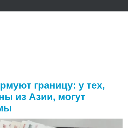
муют границу: у тех,
ны из Азии, могут
емы