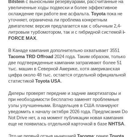
Bilstein
с выносными резервуарами, рассчитанные на
увеличенные ходы подвески и более эффективное
охлаждение при работе вне асфальта.
Toyota
пока не
уточняет, ограничена ли проблема конкретным
двигателем: версия предлагается как с обычным 2,4-
литровым турбомотором, так и с гибридной системой
i-
FORCE MAX
.
В Канаде кампания дополнительно охватывает 3551
Tacoma TRD Offroad
2024 года. Таким образом, только
две подтвержденные кампании затрагивают более 51
тыс. машин в Северной Америке, хотя американская
цифра около 48 тыс. остается отдельной официальной
статистикой
Toyota USA
.
Дилеры проверят передние и задние амортизаторы и
при необходимости бесплатно заменят проблемные
узлы улучшенными. Владельцев в США планируют
уведомить к началу октября 2026 года. Предписания Do
Not Drive нет, а на момент публикации новая кампания
еще не появилась отдельной карточкой в базе
NHTSA
.
Это не первый отзыв нынешней
Tacoma
: ранее
Toyota