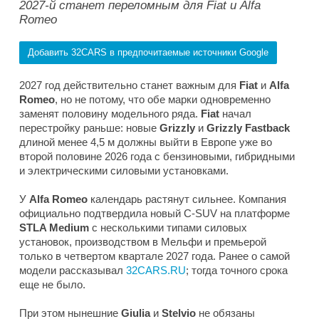
2027-й станет переломным для Fiat и Alfa
Romeo
Добавить 32CARS в предпочитаемые источники Google
2027 год действительно станет важным для
Fiat
и
Alfa
Romeo
, но не потому, что обе марки одновременно
заменят половину модельного ряда.
Fiat
начал
перестройку раньше: новые
Grizzly
и
Grizzly Fastback
длиной менее 4,5 м должны выйти в Европе уже во
второй половине 2026 года с бензиновыми, гибридными
и электрическими силовыми установками.
У
Alfa Romeo
календарь растянут сильнее. Компания
официально подтвердила новый C-SUV на платформе
STLA Medium
с несколькими типами силовых
установок, производством в Мельфи и премьерой
только в четвертом квартале 2027 года. Ранее о самой
модели рассказывал
32CARS.RU
; тогда точного срока
еще не было.
При этом нынешние
Giulia
и
Stelvio
не обязаны