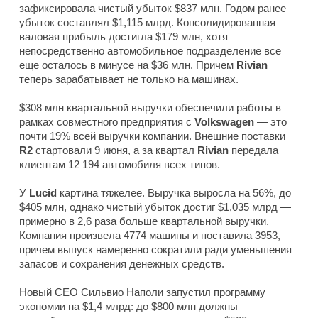
зафиксировала чистый убыток $837 млн. Годом ранее
убыток составлял $1,115 млрд. Консолидированная
валовая прибыль достигла $179 млн, хотя
непосредственно автомобильное подразделение все
еще осталось в минусе на $36 млн. Причем
Rivian
теперь зарабатывает не только на машинах.
$308 млн квартальной выручки обеспечили работы в
рамках совместного предприятия с
Volkswagen
— это
почти 19% всей выручки компании. Внешние поставки
R2
стартовали 9 июня, а за квартал
Rivian
передала
клиентам 12 194 автомобиля всех типов.
У
Lucid
картина тяжелее. Выручка выросла на 56%, до
$405 млн, однако чистый убыток достиг $1,035 млрд —
примерно в 2,6 раза больше квартальной выручки.
Компания произвела 4774 машины и поставила 3953,
причем выпуск намеренно сократили ради уменьшения
запасов и сохранения денежных средств.
Новый CEO Сильвио Наполи запустил программу
экономии на $1,4 млрд: до $800 млн должны