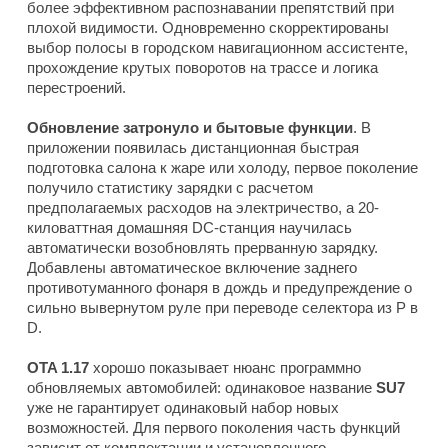
более эффективном распознавании препятствий при
плохой видимости. Одновременно скорректированы
выбор полосы в городском навигационном ассистенте,
прохождение крутых поворотов на трассе и логика
перестроений.
Обновление затронуло и бытовые функции
. В
приложении появилась дистанционная быстрая
подготовка салона к жаре или холоду, первое поколение
получило статистику зарядки с расчетом
предполагаемых расходов на электричество, а 20-
киловаттная домашняя DC-станция научилась
автоматически возобновлять прерванную зарядку.
Добавлены автоматическое включение заднего
противотуманного фонаря в дождь и предупреждение о
сильно вывернутом руле при переводе селектора из P в
D.
OTA 1.17
хорошо показывает нюанс программно
обновляемых автомобилей: одинаковое название
SU7
уже не гарантирует одинаковый набор новых
возможностей. Для первого поколения часть функций
зависит от комплектации и установленного