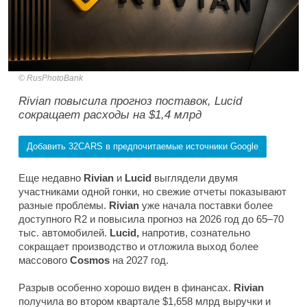
RusPhotoBank
Rivian повысила прогноз поставок, Lucid
сокращает расходы на $1,4 млрд
Добавить 32CARS в предпочитаемые источники Google
Еще недавно
Rivian
и
Lucid
выглядели двумя
участниками одной гонки, но свежие отчеты показывают
разные проблемы.
Rivian
уже начала поставки более
доступного R2 и повысила прогноз на 2026 год до 65–70
тыс. автомобилей.
Lucid,
напротив, сознательно
сокращает производство и отложила выход более
массового
Cosmos
на 2027 год.
Разрыв особенно хорошо виден в финансах.
Rivian
получила во втором квартале $1,658 млрд выручки и