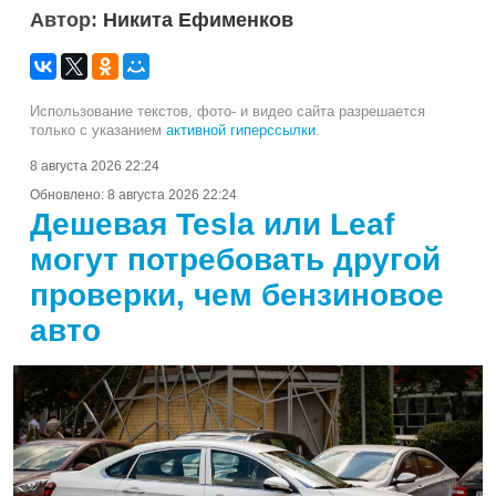
Автор:
Никита Ефименков
Использование текстов, фото- и видео сайта разрешается
только с указанием
активной гиперссылки
.
8 августа 2026 22:24
Обновлено:
8 августа 2026 22:24
Дешевая Tesla или Leaf
могут потребовать другой
проверки, чем бензиновое
авто