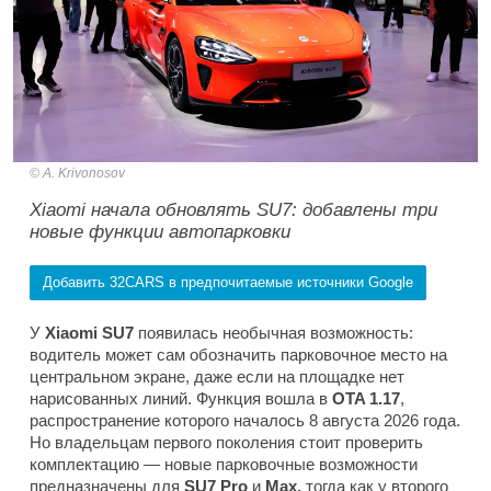
A. Krivonosov
Xiaomi начала обновлять SU7: добавлены три
новые функции автопарковки
Добавить 32CARS в предпочитаемые источники Google
У
Xiaomi SU7
появилась необычная возможность:
водитель может сам обозначить парковочное место на
центральном экране, даже если на площадке нет
нарисованных линий. Функция вошла в
OTA 1.17
,
распространение которого началось 8 августа 2026 года.
Но владельцам первого поколения стоит проверить
комплектацию — новые парковочные возможности
предназначены для
SU7 Pro
и
Max,
тогда как у второго