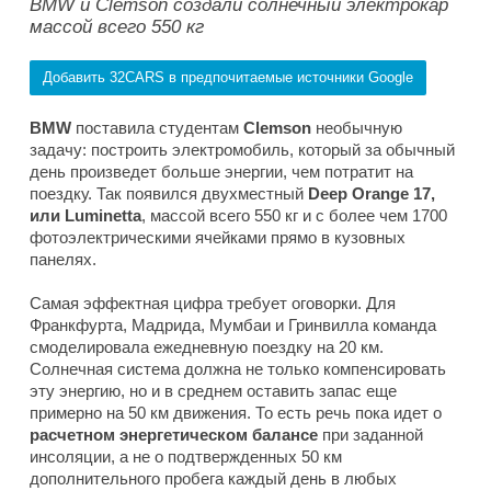
BMW и Clemson создали солнечный электрокар
массой всего 550 кг
Добавить 32CARS в предпочитаемые источники Google
BMW
поставила студентам
Clemson
необычную
задачу: построить электромобиль, который за обычный
день произведет больше энергии, чем потратит на
поездку. Так появился двухместный
Deep Orange 17,
или Luminetta
, массой всего 550 кг и с более чем 1700
фотоэлектрическими ячейками прямо в кузовных
панелях.
Самая эффектная цифра требует оговорки. Для
Франкфурта, Мадрида, Мумбаи и Гринвилла команда
смоделировала ежедневную поездку на 20 км.
Солнечная система должна не только компенсировать
эту энергию, но и в среднем оставить запас еще
примерно на 50 км движения. То есть речь пока идет о
расчетном энергетическом балансе
при заданной
инсоляции, а не о подтвержденных 50 км
дополнительного пробега каждый день в любых