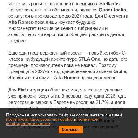
исчезнуть раньше появления преемников.
Stellantis
прямо заявляет, что обе модели, включая
Quadrifoglio
,
останутся в производстве до 2027 года. Для D-сегмента
Alfa Romeo
пока лишь изучает будущие
многоэнергетические решения с гибридными и
электрическими версиями и обещает раскрыть детали
позднее.
Еще один подтвержденный проект — новый хэтчбек C-
класса на будущей архитектуре
STLA One
, но даты его
премьеры производитель пока не назвал. Поэтому
превращать 2027-й в год одновременной замены
Giulia
,
Stelvio
и всей гаммы
Alfa Romeo
преждевременно.
Для
Fiat
ситуация обратная: модельное наступление
уже приносит результат. В первом полугодии 2026 года
регистрации марки в Европе выросли на 21,7%, а доля
достигла 3,3%. Поэтому 2027-й для двух итальянских
брендов будет означать разное:
Fiat
предстоит
Продолжая использовать сайт, вы соглашаетесь с нашей
политикой использования cookie
и
политикой
развивать уже расширенную гамму, а
Alfa Romeo
—
конфиденциальности
.
начать переход к следующему поколению моделей.
Согласен