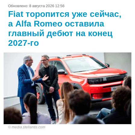
Обновлено:
8 августа 2026 12:56
Fiat торопится уже сейчас,
а Alfa Romeo оставила
главный дебют на конец
2027-го
media.stellantis.com