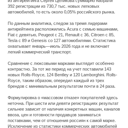
из антирейтинга Сергея Целикова суммарно набрали
392 регистрации из 730,7 тыс. новых легковых
автомобилей, то есть около 0,05% российского рынка.
По данным аналитика, следом за тремя лидерами
антирейтинга расположились Acura с семью машинами,
Fiat с девятью, Peugeot с 21, Renault с 36, Citroen с 85,
Tesla с 89 и Genesis со 127 автомобилями. Статистика
охватывает январь—июль 2026 года и не включает
легкий коммерческий транспорт.
Сравнение с люксовыми марками выглядит особенно
контрастно. За тот же период на учет поставили 143
новых Rolls-Royce, 124 Bentley и 120 Lamborghini. Rolls-
Royce, таким образом, опередил каждый из трех
брендов с минимальным результатом почти в 24 раза.
Формулировка о «массовом отказе» покупателей здесь
неточна. При шести или девяти регистрациях результат
сильнее зависит от наличия конкретных машин, каналов
ввоза, цен и готовности продавцов заниматься
поставками, чем от отношения россиян к самой марке.
Исключение из статистики коммерческих автомобилей