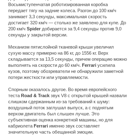
Восьмиступенчатая роботизированная коробка
передает тягу на задние колеса. Разгон до 100 км/ч
занимает 3,3 секунды, максимальная скорость
достигает 320 км/ч — столько же заявлено для купе. До
200 км/ч
Spider
добирается за 9,4 секунды против 9,0
секунды у закрытой версии.
Механизм пятислойной тканевой крыши увеличил
сухую массу примерно на 86 кг, до 1556 кг. Верх
складывается за 13,5 секунды, причем операцию можно
выполнять на скорости до 60 км/ч.
Ferrari
усилила
кузов, поэтому обозреватели не обнаружили заметной
потери жесткости или управляемости.
Спорным оказалось другое. Во время европейского
теста
Road & Track
звук V8 с открытой крышей назвали
слишком сдержанным из-за требований к шуму:
воздушный поток заглушал выпуск, а с поднятым
верхом двигатель был слышен лучше. Это
субъективная оценка конкретной машины, но для
кабриолета
Ferrari
именно звук составляет
значительную часть обещанной эмоции.