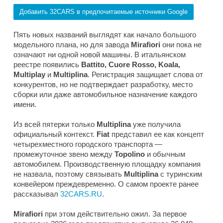
Добавить 32CARS в предпочитаемые источники Google
Пять новых названий выглядят как начало большого
модельного плана, но для завода
Mirafiori
они пока не
означают ни одной новой машины. В итальянском
реестре появились
Battito, Cuore Rosso, Koala,
Multiplay
и
Multiplina
. Регистрация защищает слова от
конкурентов, но не подтверждает разработку, место
сборки или даже автомобильное назначение каждого
имени.
Из всей пятерки только
Multiplina
уже получила
официальный контекст.
Fiat
представил ее как концепт
четырехместного городского транспорта —
промежуточное звено между
Topolino
и обычным
автомобилем. Производственную площадку компания
не назвала, поэтому связывать
Multiplina
с туринским
конвейером преждевременно. О самом проекте ранее
рассказывал
32CARS.RU
.
Mirafiori
при этом действительно ожил. За первое