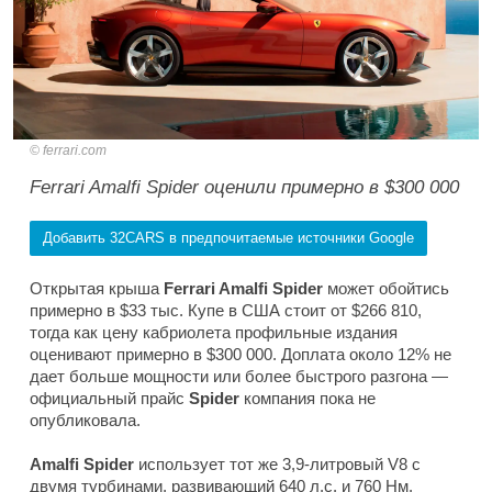
ferrari.com
Ferrari Amalfi Spider оценили примерно в $300 000
Добавить 32CARS в предпочитаемые источники Google
Открытая крыша
Ferrari Amalfi Spider
может обойтись
примерно в $33 тыс. Купе в США стоит от $266 810,
тогда как цену кабриолета профильные издания
оценивают примерно в $300 000. Доплата около 12% не
дает больше мощности или более быстрого разгона —
официальный прайс
Spider
компания пока не
опубликовала.
Amalfi Spider
использует тот же 3,9-литровый V8 с
двумя турбинами, развивающий 640 л.с. и 760 Нм.