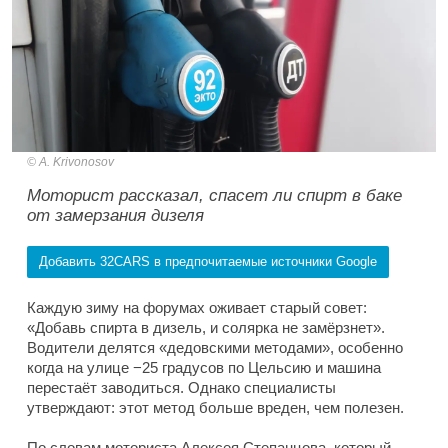
A. Krivonosov
Моторист рассказал, спасет ли спирт в баке
от замерзания дизеля
Добавить 32CARS в предпочитаемые источники Google
Каждую зиму на форумах оживает старый совет:
«Добавь спирта в дизель, и солярка не замёрзнет».
Водители делятся «дедовскими методами», особенно
когда на улице −25 градусов по Цельсию и машина
перестаёт заводиться. Однако специалисты
утверждают: этот метод больше вреден, чем полезен.
По словам моториста Алексея Степанцова, который