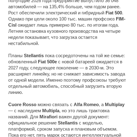
полугодие 2026 года предприятие выпустило 36 048
автомобилей — на 135,4% больше, чем годом ранее.
Рост обеспечили электрический и гибридный
Fiat 500
.
Однако при цели около 100 тыс. машин профсоюз
FIM-
Cisl
ожидает лишь примерно 80 тыс. по итогам года.
Летняя остановка кузовного производства на четыре
недели показывает, что загрузка остается
нестабильной.
Планы
Stellantis
пока сосредоточены на той же семье:
обновленный
Fiat 500e
с новой батареей ожидается в
2027 году, следующее поколение — в 2030-м. Это
расширяет линейку, но не снижает зависимость завода
от одной модели. Именно поэтому профсоюзы требуют
отдельный автомобиль, способный загрузить вторую
линию.
Cuore Rosso
можно связать с
Alfa Romeo
, а
Multiplay
— с наследием
Multipla
, но это лишь трактовка
названий. Для
Mirafiori
важен другой документ:
официальное решение
Stellantis
с моделью,
платформой, сроком запуска и плановым объемом.
Пока его нет, пять марок остаются интеллектуальной