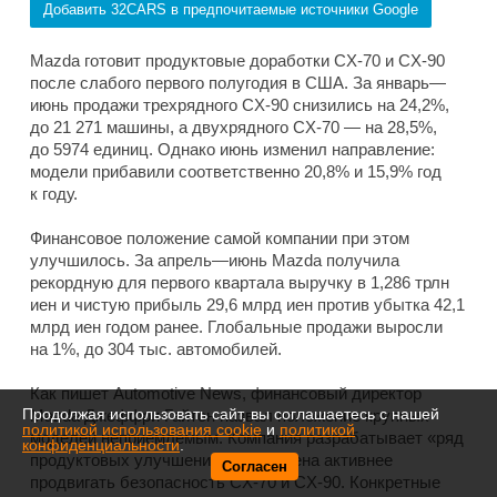
Добавить 32CARS в предпочитаемые источники Google
Mazda готовит продуктовые доработки CX-70 и CX-90
после слабого первого полугодия в США. За январь—
июнь продажи трехрядного CX-90 снизились на 24,2%,
до 21 271 машины, а двухрядного CX-70 — на 28,5%,
до 5974 единиц. Однако июнь изменил направление:
модели прибавили соответственно 20,8% и 15,9% год
к году.
Финансовое положение самой компании при этом
улучшилось. За апрель—июнь Mazda получила
рекордную для первого квартала выручку в 1,286 трлн
иен и чистую прибыль 29,6 млрд иен против убытка 42,1
млрд иен годом ранее. Глобальные продажи выросли
на 1%, до 304 тыс. автомобилей.
Как пишет Automotive News, финансовый директор
Продолжая использовать сайт, вы соглашаетесь с нашей
Mazda Джеффри Гайтон назвал положение крупных
политикой использования cookie
и
политикой
моделей неприемлемым. Компания разрабатывает «ряд
конфиденциальности
.
продуктовых улучшений» и намерена активнее
Согласен
продвигать безопасность CX-70 и CX-90. Конкретные