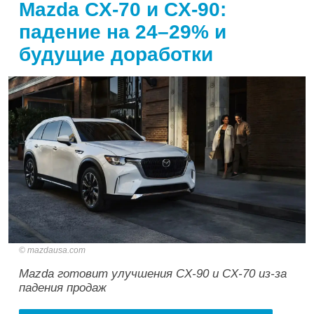
Mazda CX-70 и CX-90:
падение на 24–29% и
будущие доработки
mazdausa.com
Mazda готовит улучшения CX-90 и CX-70 из-за
падения продаж