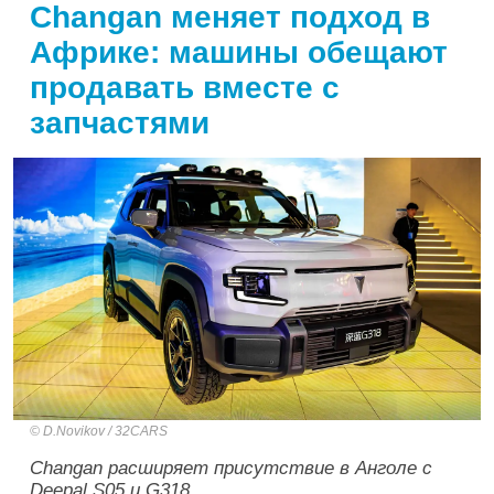
Changan меняет подход в
Африке: машины обещают
продавать вместе с
запчастями
D.Novikov / 32CARS
Changan расширяет присутствие в Анголе с
Deepal S05 и G318