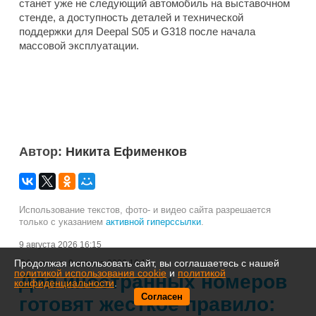
станет уже не следующий автомобиль на выставочном
стенде, а доступность деталей и технической
поддержки для Deepal S05 и G318 после начала
массовой эксплуатации.
Автор:
Никита Ефименков
Использование текстов, фото- и видео сайта разрешается
только с указанием
активной гиперссылки
.
9 августа 2026 16:15
Продолжая использовать сайт, вы соглашаетесь с нашей
Обновлено:
9 августа 2026 16:15
политикой использования cookie
и
политикой
Для иностранных номеров
конфиденциальности
.
Согласен
готовят жесткое правило: