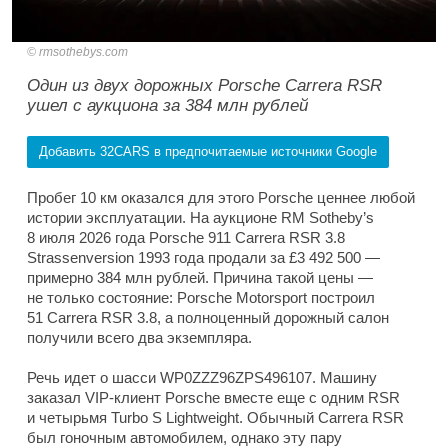
rmsothebys.com
Один из двух дорожных Porsche Carrera RSR
ушел с аукциона за 384 млн рублей
Добавить 32CARS в предпочитаемые источники Google
Пробег 10 км оказался для этого Porsche ценнее любой
истории эксплуатации. На аукционе RM Sotheby’s
8 июля 2026 года Porsche 911 Carrera RSR 3.8
Strassenversion 1993 года продали за £3 492 500 —
примерно 384 млн рублей. Причина такой цены —
не только состояние: Porsche Motorsport построил
51 Carrera RSR 3.8, а полноценный дорожный салон
получили всего два экземпляра.
Речь идет о шасси WP0ZZZ96ZPS496107. Машину
заказал VIP-клиент Porsche вместе еще с одним RSR
и четырьмя Turbo S Lightweight. Обычный Carrera RSR
был гоночным автомобилем, однако эту пару