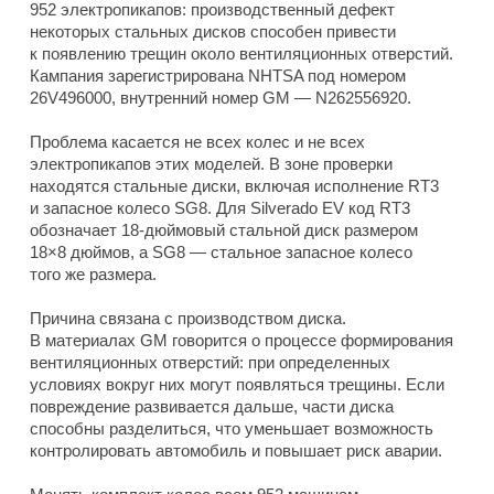
952 электропикапов: производственный дефект
некоторых стальных дисков способен привести
к появлению трещин около вентиляционных отверстий.
Кампания зарегистрирована NHTSA под номером
26V496000, внутренний номер GM — N262556920.
Проблема касается не всех колес и не всех
электропикапов этих моделей. В зоне проверки
находятся стальные диски, включая исполнение RT3
и запасное колесо SG8. Для Silverado EV код RT3
обозначает 18-дюймовый стальной диск размером
18×8 дюймов, а SG8 — стальное запасное колесо
того же размера.
Причина связана с производством диска.
В материалах GM говорится о процессе формирования
вентиляционных отверстий: при определенных
условиях вокруг них могут появляться трещины. Если
повреждение развивается дальше, части диска
способны разделиться, что уменьшает возможность
контролировать автомобиль и повышает риск аварии.