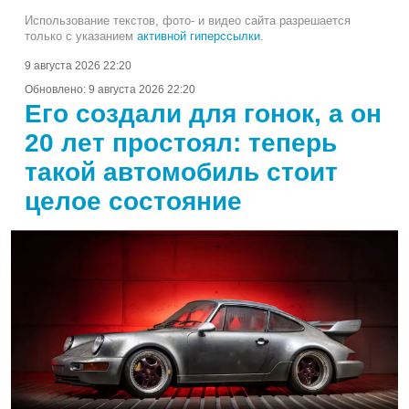
Использование текстов, фото- и видео сайта разрешается
только с указанием
активной гиперссылки
.
9 августа 2026 22:20
Обновлено:
9 августа 2026 22:20
Его создали для гонок, а он
20 лет простоял: теперь
такой автомобиль стоит
целое состояние