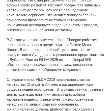
В пресс-релизе Changan сформулировал принцип
африканского развития так: «нет продаж без запасных
частей, нет долгосрочного роста без надежного
клиентского сервиса». Это меняет логику экспансии:
покупателю предлагают не только автомобиль,
но компания декларирует создание системы продаж,
обслуживания и снабжения деталями.
В Анголе для этого уже есть база. Changan работает
через официального представителя Daimic Motors
более 15 лет, а локальный сайт указывает точки
присутствия в Луанде и авторизованного представителя
в Лубанго. Еще на FILDA 2025 именно Deepal S05
обозначался как начало нового этапа, связанного
с электрическими и гибридными моделями.
Следовательно, FILDA 2026 правильнее считать
не стартом Changan в Анголе, а расширением уже
существующей экосистемы. Это существенная разница
для владельца: новый китайский автомобиль
на развивающемся рынке имеет смысл оценивать
не только по запасу хода или оснащению,
но и по наличию дилера, диагностики, расходников