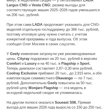
минус в недельной сводке — у битопливных
LADA
Largus CNG
и
Vesta CNG:
размер выгоды для
соответствующих машин 2025–2026 годов уменьшился
на 206 тыс. рублей.
При этом сама
LADA
продолжает указывать для CNG-
моделей отдельную господдержку до 366 тыс. рублей,
поэтому итоговую цену нужно считать с учетом
конкретной программы и года выпуска. Об этом
сообщил Олег Мосеев в своих соцсетях.
У
Geely
изменения затронули уже рекомендованные
цены.
Cityray
подорожал на 20 тыс. рублей в версиях
Comfort
и
Luxury
и на 40 тыс. в
Flagship
и
Sport.
Теперь диапазон составляет 2,87–3,30 млн рублей.
Coolray Exclusive
прибавил 20 тыс., до 2,915 млн, а обе
комплектации семиместного
Okavango
— по 7 тыс.
рублей. Дополнительно
Geely
повысила на 50 тыс.
рублей цену
Monjaro Flagship
— эта модель в
исходной недельной сводке не упоминалась.
На другом полюсе оказался
Soueast S06.
Прямая
выгода для машин 2026 года выросла со 150 до 250 тыс.