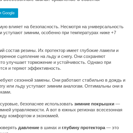
и Google
ую влияет на безопасность. Несмотря на универсальность
и уступают зимним, особенно при температурах ниже +7
ий состав резины. Их протектор имеет глубокие ламели и
ренное сцепление на льду и снегу. Они сохраняют
что улучшает торможение и устойчивость. Однако при
тся и теряют эффективность.
ребуют сезонной замены. Они работают стабильно в дождь и
негу или льду уступают зимним аналогам. Оптимальны они в
зками.
 суровые, безопаснее использовать
зимние покрышки
—
имней управляемости. А вот в южных регионах всесезонная
жду комфортом и экономией.
роверять
давление
в шинах и
глубину протектора
— это