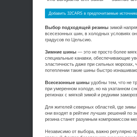
Добавить 32CARS в предпочитаемые источник
Выбор подходящей резины
зимой напрям
всесезонных шин, в холодных условиях он
градусов по Цельсию.
Зимние шины
— это не просто более мягк
специальные канавки, обеспечивающие уве
эластичность даже при сильных морозах, 
потеплении такие шины быстро изнашиваю
Всесезонные шины
удобны тем, что не т
при умеренном холоде, но на укатанном с
регионах с мягкой зимой и редкими заморо
Для жителей северных областей, где зимы
они входят в рейтинг лучших решений по з
резина станет разумным компромиссом ме
Независимо от выбора, важно регулярно п