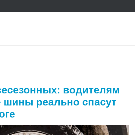
сесезонных: водителям
е шины реально спасут
оге