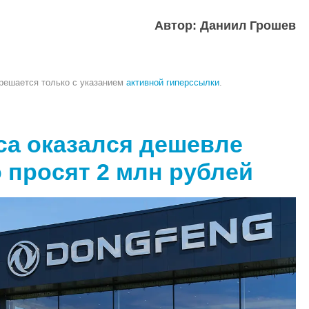
Автор: Даниил Грошев
зрешается только с указанием
активной гиперссылки
.
ca оказался дешевле
о просят 2 млн рублей