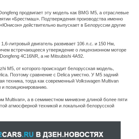
ongfeng продвигает эту модель как BMG M5, а отраслевые
риятии «Брестмаш». Подтверждения производства именно
 «Юнисон» действительно выпускает в Белоруссии другие
1,6-литровый двигатель развивает 106 л.с. и 150 Нм,
ричем встречающееся утверждение о лицензионном моторе
Dongfeng 4C16NR, а не Mitsubishi 4A92.
ingzhi M5, от которого происходит белорусская модель,
elica. Поэтому сравнение с Delica уместно. У M5 задний
ая техника, тогда как современный Volkswagen Multivan
и и позиционированию.
ом Multivan», а в семиместном минивэне длиной более пяти
стой атмосферной техникой и локальной белорусской