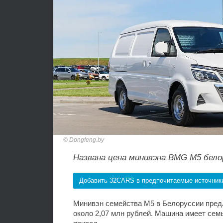
Dongfeng.by
Названа цена минивэна BMG M5 бело
Добавить 32CARS в предпочитаемые источник
Минивэн семейства M5 в Белоруссии предл
около 2,07 млн рублей. Машина имеет семь