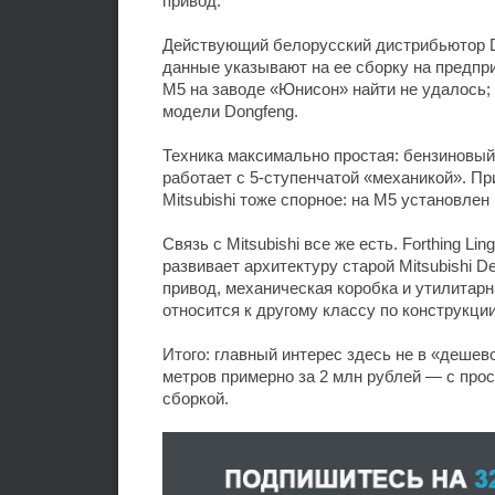
привод.
Действующий белорусский дистрибьютор D
данные указывают на ее сборку на предп
M5 на заводе «Юнисон» найти не удалось;
модели Dongfeng.
Техника максимально простая: бензиновый 
работает с 5-ступенчатой «механикой». П
Mitsubishi тоже спорное: на M5 установлен 
Связь с Mitsubishi все же есть. Forthing L
развивает архитектуру старой Mitsubishi D
привод, механическая коробка и утилитарн
относится к другому классу по конструкци
Итого: главный интерес здесь не в «дешев
метров примерно за 2 млн рублей — с про
сборкой.