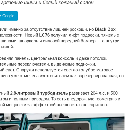
т, грязевые шины и белый кожаный салон
и Google
ли именно за отсутствие лишней роскоши, но
Black Box
положности. Новый
LC76
получил лифт подвески, тяжелые
и шинами, шноркель и силовой передний бампер — а внутри
 кожей.
редняя панель, центральная консоль и даже потолок.
ительные переключатели, выдвижные подножки,
й свет. Снаружи используется светло-голубое матовое
шина уже отмечена изготовителем как зарезервированная, но
ртный
2,8-литровый турбодизель
развивает 204 л.с. и 500
том и полным приводом. То есть внедорожную геометрию и
ной мощности за эффектной внешностью не спрятано.