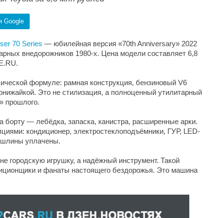
и Google
ser 70 Series
— юбилейная версия «70th Anniversary» 2022
арных внедорожников 1980-х. Цена модели составляет 6,8
E.RU.
ссической формуле: рамная конструкция, бензиновый V6
понижайкой. Это не стилизация, а полноценный утилитарный
» прошлого.
на борту — лебёдка, запаска, канистра, расширенные арки.
циями: кондиционер, электростеклоподъёмники, ГУР, LED-
ошлины уплачены.
 не городскую игрушку, а надёжный инструмент. Такой
едиционщики и фанаты настоящего бездорожья. Это машина