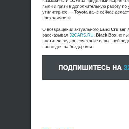
возможности
LC76
за пределами асфальта,
пыли и грязи в дополнительную работу по
утилитарнее —
Toyota
даже сейчас делает 
проходимости.
О возвращении актуального
Land Cruiser 
рассказывал
32CARS.RU
.
Black Box
не пы
платит за редкое сочетание серьезной под
после дня на бездорожье.