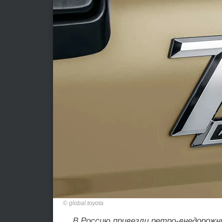
global.toyota
В Россию привезли ретро-внедорожник