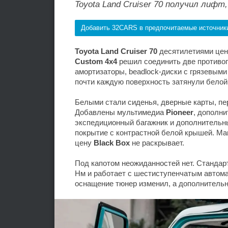
Toyota Land Cruiser 70 получил лиф
Добавить 32CARS в предпочитаемые источник
Toyota Land Cruiser 70
десятилетиями цени
Custom 4x4
решил соединить две противо
амортизаторы, beadlock-диски с грязевым
почти каждую поверхность затянули белой
Белыми стали сиденья, дверные карты, пе
Добавлены мультимедиа
Pioneer
, дополн
экспедиционный багажник и дополнительны
покрытие с контрастной белой крышей. Ма
цену
Black Box
не раскрывает.
Под капотом неожиданностей нет. Станда
Нм и работает с шестиступенчатым автома
оснащение тюнер изменил, а дополнитель