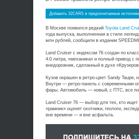
Добавить 32CARS в предпочитаемые источник
В Москве появился редкий
Toyota Land Crui
года выпуска, выполненная в стиле легенд
млн рублей, сообщили в издании SPEEDM
Land Cruiser с индексом 76 создан по кла
4.0 литра, «механика» и полный привод с 
внедорожник, сделанный в духе «Крузеров
Кузов окрашен в ретро-цвет Sandy Taupe, 
Внутри — ретро-панель с современными оп
фары. Автомобиль — новый, с ПТС, все п
Land Cruiser 76 — выбор для тех, кто ищет
«рамник» оценят охотники, геологи, эксп
вне времени — и вне асфальта.