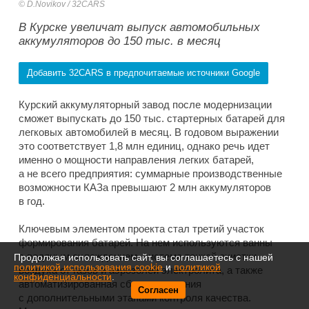
D.Novikov / 32CARS
В Курске увеличат выпуск автомобильных
аккумуляторов до 150 тыс. в месяц
Добавить 32CARS в предпочитаемые источники Google
Курский аккумуляторный завод после модернизации
сможет выпускать до 150 тыс. стартерных батарей для
легковых автомобилей в месяц. В годовом выражении
это соответствует 1,8 млн единиц, однако речь идет
именно о мощности направления легких батарей,
а не всего предприятия: суммарные производственные
возможности КАЗа превышают 2 млн аккумуляторов
в год.
Ключевым элементом проекта стал третий участок
формирования батарей. На нем используются ванны
с водяным охлаждением, система тонкой очистки
Продолжая использовать сайт, вы соглашаетесь с нашей
политикой использования cookie
и
политикой
воздуха от газов и аэрозолей электролита, а также
конфиденциальности
.
автоматизированная сборочная линия
Согласен
с дополнительными этапами контроля качества.