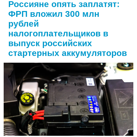
Россияне опять заплатят:
ФРП вложил 300 млн
рублей
налогоплательщиков в
выпуск российских
стартерных аккумуляторов