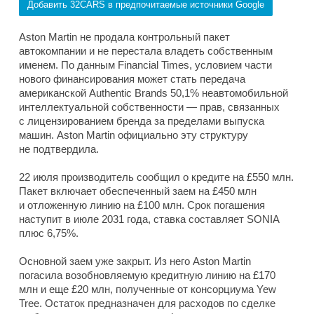
Добавить 32CARS в предпочитаемые источники Google
Aston Martin не продала контрольный пакет
автокомпании и не перестала владеть собственным
именем. По данным Financial Times, условием части
нового финансирования может стать передача
американской Authentic Brands 50,1% неавтомобильной
интеллектуальной собственности — прав, связанных
с лицензированием бренда за пределами выпуска
машин. Aston Martin официально эту структуру
не подтвердила.
22 июля производитель сообщил о кредите на £550 млн.
Пакет включает обеспеченный заем на £450 млн
и отложенную линию на £100 млн. Срок погашения
наступит в июле 2031 года, ставка составляет SONIA
плюс 6,75%.
Основной заем уже закрыт. Из него Aston Martin
погасила возобновляемую кредитную линию на £170
млн и еще £20 млн, полученные от консорциума Yew
Tree. Остаток предназначен для расходов по сделке