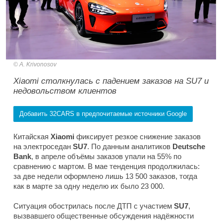
A. Krivonosov
Xiaomi столкнулась с падением заказов на SU7 и
недовольством клиентов
Добавить 32CARS в предпочитаемые источники Google
Китайская
Xiaomi
фиксирует резкое снижение заказов
на электроседан
SU7
. По данным аналитиков
Deutsche
Bank
, в апреле объёмы заказов упали на 55% по
сравнению с мартом. В мае тенденция продолжилась:
за две недели оформлено лишь 13 500 заказов, тогда
как в марте за одну неделю их было 23 000.
Ситуация обострилась после ДТП с участием
SU7
,
вызвавшего общественные обсуждения надёжности