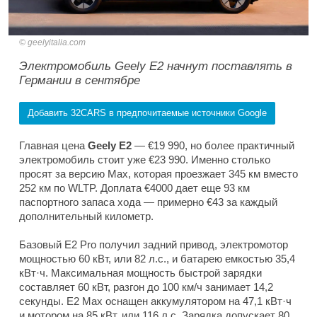
geelyitalia.com
Электромобиль Geely E2 начнут поставлять в
Германии в сентябре
Добавить 32CARS в предпочитаемые источники Google
Главная цена
Geely E2
— €19 990, но более практичный
электромобиль стоит уже €23 990. Именно столько
просят за версию Max, которая проезжает 345 км вместо
252 км по WLTP. Доплата €4000 дает еще 93 км
паспортного запаса хода — примерно €43 за каждый
дополнительный километр.
Базовый E2 Pro получил задний привод, электромотор
мощностью 60 кВт, или 82 л.с., и батарею емкостью 35,4
кВт·ч. Максимальная мощность быстрой зарядки
составляет 60 кВт, разгон до 100 км/ч занимает 14,2
секунды. E2 Max оснащен аккумулятором на 47,1 кВт·ч
и мотором на 85 кВт, или 116 л.с. Зарядка допускает 80