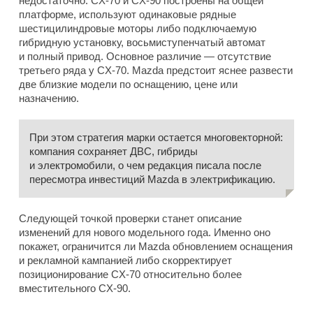
недостаточно. CX-70 и CX-90 построены на общей
платформе, используют одинаковые рядные
шестицилиндровые моторы либо подключаемую
гибридную установку, восьмиступенчатый автомат
и полный привод. Основное различие — отсутствие
третьего ряда у CX-70. Mazda предстоит яснее развести
две близкие модели по оснащению, цене или
назначению.
При этом стратегия марки остается многовекторной:
компания сохраняет ДВС, гибриды
и электромобили, о чем редакция писала после
пересмотра инвестиций Mazda в электрификацию.
Следующей точкой проверки станет описание
изменений для нового модельного года. Именно оно
покажет, ограничится ли Mazda обновлением оснащения
и рекламной кампанией либо скорректирует
позиционирование CX-70 относительно более
вместительного CX-90.