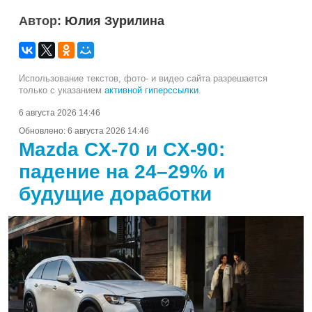
Автор:
Юлия Зурилина
Использование текстов, фото- и видео сайта разрешается
только с указанием
активной гиперссылки
.
6 августа 2026 14:46
Обновлено:
6 августа 2026 14:46
Mazda CX-70 и CX-90:
падение на 24–29% и
будущие доработки