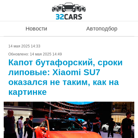
Новости
Автоподбор
14 мая 2025 14:33
Обновлено:
14 мая 2025 14:49
Капот бутафорский, сроки
липовые: Xiaomi SU7
оказался не таким, как на
картинке