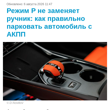
Обновлено:
6 августа 2026 11:47
Режим P не заменяет
ручник: как правильно
парковать автомобиль с
АКПП
D.Novikov