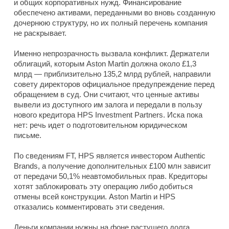
и общих корпоративных нужд. Финансирование
обеспечено активами, переданными во вновь созданную
дочернюю структуру, но их полный перечень компания
не раскрывает.
Именно непрозрачность вызвала конфликт. Держатели
облигаций, которым Aston Martin должна около £1,3
млрд — приблизительно 135,2 млрд рублей, направили
совету директоров официальное предупреждение перед
обращением в суд. Они считают, что ценные активы
вывели из доступного им залога и передали в пользу
нового кредитора HPS Investment Partners. Иска пока
нет: речь идет о подготовительном юридическом
письме.
По сведениям FT, HPS является инвестором Authentic
Brands, а получение дополнительных £100 млн зависит
от передачи 50,1% неавтомобильных прав. Кредиторы
хотят заблокировать эту операцию либо добиться
отмены всей конструкции. Aston Martin и HPS
отказались комментировать эти сведения.
Деньги компании нужны на фоне растущего долга.