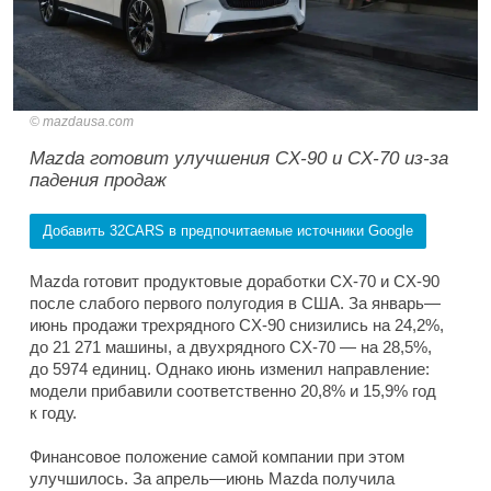
mazdausa.com
Mazda готовит улучшения CX-90 и CX-70 из-за
падения продаж
Добавить 32CARS в предпочитаемые источники Google
Mazda готовит продуктовые доработки CX-70 и CX-90
после слабого первого полугодия в США. За январь—
июнь продажи трехрядного CX-90 снизились на 24,2%,
до 21 271 машины, а двухрядного CX-70 — на 28,5%,
до 5974 единиц. Однако июнь изменил направление:
модели прибавили соответственно 20,8% и 15,9% год
к году.
Финансовое положение самой компании при этом
улучшилось. За апрель—июнь Mazda получила