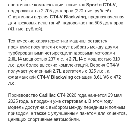
спортивные комплектации, такие как
Sport
и
CT4-V
,
подорожают на 2 705 долларов (220 тыс. рублей).
Спортивная версия
CT4-V Blackwing
, предназначенная
для трековых испытаний, подорожает на 505 долларов
(41 тыс. рублей).
Технические характеристики машины остаются
прежними: покупатели смогут выбрать между двумя
турбированными четырехцилиндровыми моторами —
2.0L I4
мощностью 237 л.с. и
2.7L I4
с мощностью 310
л.с. для более высоких комплектаций. Версия
CT4-V
получает усиленный
2.7L
двигатель с 325 л.с., а
флагманский
CT4-V Blackwing
оснащен
3.6L V6
с 472
л.с.
Производство
Cadillac
CT4
2026 года начнется 29 мая
2025 года, а продажи уже стартовали. В этом году
модель доступна с выбором между передним и полным
приводом, а также с улучшенным пакетом для клиентов,
ценящих спортивные автомобили.