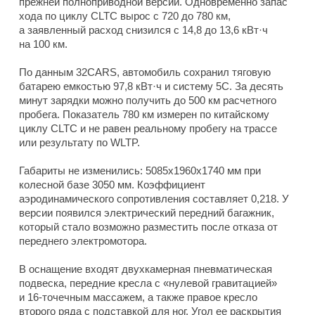
прежней полноприводной версии. Одновременно запас
хода по циклу CLTC вырос с 720 до 780 км,
а заявленный расход снизился с 14,8 до 13,6 кВт·ч
на 100 км.
По данным 32CARS, автомобиль сохранил тяговую
батарею емкостью 97,8 кВт·ч и систему 5C. За десять
минут зарядки можно получить до 500 км расчетного
пробега. Показатель 780 км измерен по китайскому
циклу CLTC и не равен реальному пробегу на трассе
или результату по WLTP.
Габариты не изменились: 5085x1960x1740 мм при
колесной базе 3050 мм. Коэффициент
аэродинамического сопротивления составляет 0,218. У
версии появился электрический передний багажник,
который стало возможно разместить после отказа от
переднего электромотора.
В оснащение входят двухкамерная пневматическая
подвеска, передние кресла с «нулевой гравитацией»
и 16-точечным массажем, а также правое кресло
второго ряда с подставкой для ног. Угол ее раскрытия