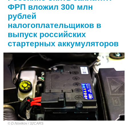
ФРП вложил 300 млн
рублей
налогоплательщиков в
выпуск российских
стартерных аккумуляторов
D.Novikov / 32CARS