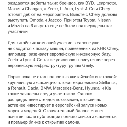
ожидаются дебюты таких брендов, как BYD, Leapmotor,
Maxus и Changan, а Zeekr, Li Auto, Lynk & Co и Chery
готовят дебют на мероприятии. Вместе с Chery должны
выступить Omoda и Jaecoo. При этом Toyota, Nissan
и Mazda на 6 августа еще не были подтверждены как
участники.
Для китайских компаний участие в салоне уже
не сводится к показу машин, привезенных из КНР. Chery,
например, развивает европейскую инженерную базу.
Zeekr и Lynk & Co также усиливают присутствие через
европейскую инфраструктуру группы Geely.
Париж пока не стал полностью «китайской» выставкой:
крупнейшую экспозицию готовит европейский Stellantis,
а Renault, Dacia, BMW, Mercedes-Benz, Hyundai и Kia
также заявлены среди участников. Однако
распределение стендов показывает, кто сейчас
активнее инвестирует в европейский запуск новых
марок и моделей. Окончательный баланс станет
понятен после публикации полного списка экспонентов
и премьер ближе к открытию салона.