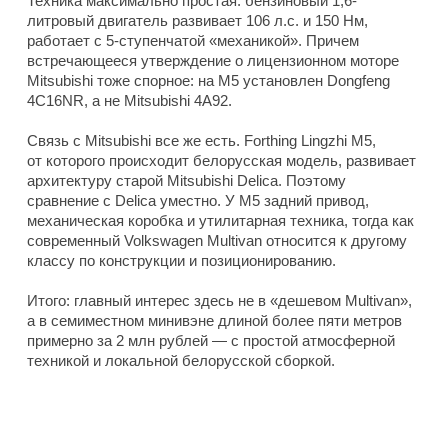
Техника максимально простая: бензиновый 1,6-
литровый двигатель развивает 106 л.с. и 150 Нм,
работает с 5-ступенчатой «механикой». Причем
встречающееся утверждение о лицензионном моторе
Mitsubishi тоже спорное: на M5 установлен Dongfeng
4C16NR, а не Mitsubishi 4A92.
Связь с Mitsubishi все же есть. Forthing Lingzhi M5,
от которого происходит белорусская модель, развивает
архитектуру старой Mitsubishi Delica. Поэтому
сравнение с Delica уместно. У M5 задний привод,
механическая коробка и утилитарная техника, тогда как
современный Volkswagen Multivan относится к другому
классу по конструкции и позиционированию.
Итого: главный интерес здесь не в «дешевом Multivan»,
а в семиместном минивэне длиной более пяти метров
примерно за 2 млн рублей — с простой атмосферной
техникой и локальной белорусской сборкой.