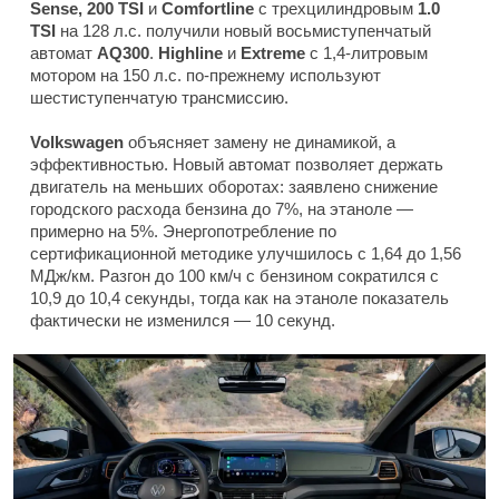
Sense, 200 TSI
и
Comfortline
с трехцилиндровым
1.0
TSI
на 128 л.с. получили новый восьмиступенчатый
автомат
AQ300
.
Highline
и
Extreme
с 1,4-литровым
мотором на 150 л.с. по-прежнему используют
шестиступенчатую трансмиссию.
Volkswagen
объясняет замену не динамикой, а
эффективностью. Новый автомат позволяет держать
двигатель на меньших оборотах: заявлено снижение
городского расхода бензина до 7%, на этаноле —
примерно на 5%. Энергопотребление по
сертификационной методике улучшилось с 1,64 до 1,56
МДж/км. Разгон до 100 км/ч с бензином сократился с
10,9 до 10,4 секунды, тогда как на этаноле показатель
фактически не изменился — 10 секунд.