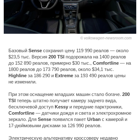
volkswagen-newsroom.com
Базовый
Sense
сохранил цену 119 990 реалов — около
$23,5 тыс. Версия
200 TSI
подорожала на 1400 реалов
до 152 890 реалов, примерно $30 тыс.,
Comfortline
— на
1800 реалов до 173 790 реалов, около $34,1 тыс.
Highline
за 186 290 и
Extreme
за 193 490 реалов цены
не изменили.
При этом оснащение младших машин стало богаче.
200
TSI
теперь штатно получает камеру заднего вида,
бесключевой доступ
Kessy
и передние парктроники,
Comfortline
— датчики дождя и света и электрохромное
зеркало. Для
Sense
появился пакет
Urban
с камерой и
17-дюймовыми дисками за 126 990 реалов.
Электрическую альтернативу кроссоверу недавно