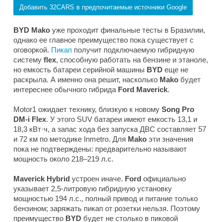
Добавить 32CARS в предпочитаемые источники Google
BYD Mako
уже проходит финальные тесты в Бразилии,
однако ее главное преимущество пока существует с
оговоркой.
Пикап
получит подключаемую гибридную
систему
flex
, способную работать на бензине и этаноле,
но емкость батареи серийной машины
BYD
еще не
раскрыла. А именно она решит, насколько
Mako
будет
интереснее обычного гибрида
Ford Maverick
.
Motor1
ожидает технику, близкую к новому
Song Pro
DM-i Flex
. У этого SUV батареи имеют емкость 13,1 и
18,3 кВт·ч, а запас хода без запуска ДВС составляет 57
и 72 км по методике Inmetro. Для
Mako
эти значения
пока не подтверждены: предварительно называют
мощность около 218–219 л.с.
Maverick Hybrid
устроен иначе.
Ford
официально
указывает 2,5-литровую гибридную установку
мощностью 194 л.с., полный привод и питание только
бензином; заряжать пикап от розетки нельзя. Поэтому
преимущество
BYD
будет не столько в пиковой