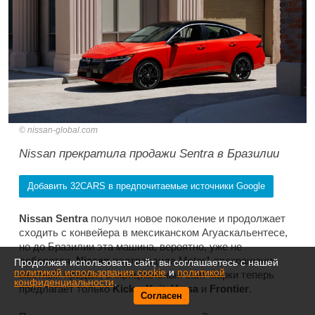
nissan-global.com
Nissan прекратила продажи Sentra в Бразилии
Добавить 32CARS в предпочитаемые источники Google
Nissan Sentra
получил новое поколение и продолжает
сходить с конвейера в мексиканском Агуаскальентесе,
но до Бразилии эта машина, вероятно, уже не
доберется.
Nissan
подтвердила
Motor1
прекращение
Продолжая использовать сайт, вы соглашаетесь с нашей
политикой использования cookie
и
политикой
местных продаж, а официальный сайт марки теперь
конфиденциальности
.
предлагает только
Kicks, Kait, Versa
и
Frontier
.
Согласен