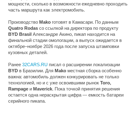
мощности, сколько в возможности ежедневно проходить
часть маршрута как электромобиль.
Производство
Mako
готовят в Камасари. По данным
Quatro Rodas
со ссылкой на директора по продукту
BYD Brasil
Александре Акино, пикап находится на
финальной стадии омологации, а выпуск ожидается в
октябре–ноябре 2026 года после запуска штамповки
кузовных деталей.
Ранее
32CARS.RU
писал о расширении локализации
BYD
в Бразилии. Для
Mako
местная сборка особенно
важна: автомобиль должен конкурировать не только
технологией, но и с уже освоившими рынок
Toro,
Rampage
и
Maverick
. Пока точкой принятия решения
остается одна нераскрытая цифра — емкость батареи
серийного пикапа.