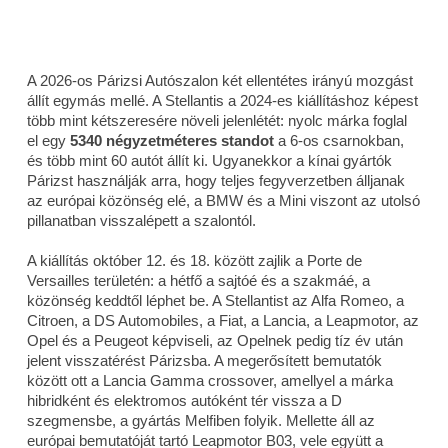
A 2026-os Párizsi Autószalon két ellentétes irányú mozgást
állít egymás mellé. A Stellantis a 2024-es kiállításhoz képest
több mint kétszeresére növeli jelenlétét: nyolc márka foglal
el egy
5340 négyzetméteres standot
a 6-os csarnokban,
és több mint 60 autót állít ki. Ugyanekkor a kínai gyártók
Párizst használják arra, hogy teljes fegyverzetben álljanak
az európai közönség elé, a BMW és a Mini viszont az utolsó
pillanatban visszalépett a szalontól.
A kiállítás október 12. és 18. között zajlik a Porte de
Versailles területén: a hétfő a sajtóé és a szakmáé, a
közönség keddtől léphet be. A Stellantist az Alfa Romeo, a
Citroen, a DS Automobiles, a Fiat, a Lancia, a Leapmotor, az
Opel és a Peugeot képviseli, az Opelnek pedig tíz év után
jelent visszatérést Párizsba. A megerősített bemutatók
között ott a Lancia Gamma crossover, amellyel a márka
hibridként és elektromos autóként tér vissza a D
szegmensbe, a gyártás Melfiben folyik. Mellette áll az
európai bemutatóját tartó Leapmotor B03, vele együtt a