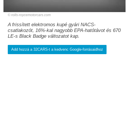
rolls-roycemotorcars.com
A frissített elektromos kupé gyári NACS-
csatlakozót, 16%-kal nagyobb EPA-hatótávot és 670
LE-s Black Badge változatot kap.
Add hozzá a 32CARS-t a kedvenc Google-forrásaidhoz