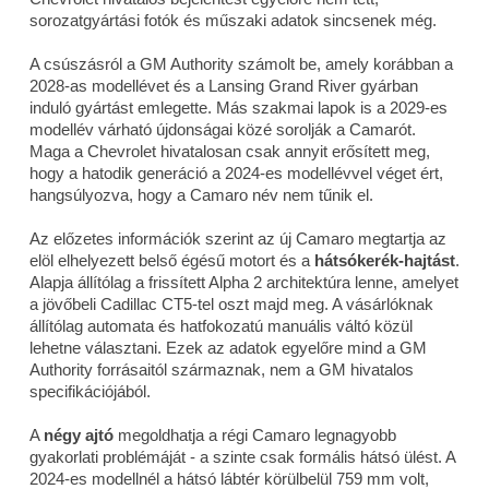
sorozatgyártási fotók és műszaki adatok sincsenek még.
A csúszásról a GM Authority számolt be, amely korábban a
2028-as modellévet és a Lansing Grand River gyárban
induló gyártást emlegette. Más szakmai lapok is a 2029-es
modellév várható újdonságai közé sorolják a Camarót.
Maga a Chevrolet hivatalosan csak annyit erősített meg,
hogy a hatodik generáció a 2024-es modellévvel véget ért,
hangsúlyozva, hogy a Camaro név nem tűnik el.
Az előzetes információk szerint az új Camaro megtartja az
elöl elhelyezett belső égésű motort és a
hátsókerék-hajtást
.
Alapja állítólag a frissített Alpha 2 architektúra lenne, amelyet
a jövőbeli Cadillac CT5-tel oszt majd meg. A vásárlóknak
állítólag automata és hatfokozatú manuális váltó közül
lehetne választani. Ezek az adatok egyelőre mind a GM
Authority forrásaitól származnak, nem a GM hivatalos
specifikációjából.
A
négy ajtó
megoldhatja a régi Camaro legnagyobb
gyakorlati problémáját - a szinte csak formális hátsó ülést. A
2024-es modellnél a hátsó lábtér körülbelül 759 mm volt,