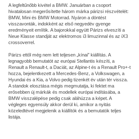
A legfeltűnőbb kivétel a BMW. Januárban a csoport
hivatalosan megerősítette három márka párizsi részvételét:
BMW, Mini és BMW Motorrad. Nyáron a döntést
visszavonták, indokként az első negyedév gyenge
eredményeit említik. A bajorokkal együtt Párizs elveszíti a
Neue Klasse standját az elektromos i3 limuzinnal és az iX3
crossoverrel.
Párizs ettől még nem lett teljesen „kínai” kiállítás. A
legnagyobb bemutatót az európai Stellantis készíti, a
Renault a Renault-t, a Daciát, az Alpine-t és a Renault Pro+-t
hozza, bejelentkezett a Mercedes-Benz, a Volkswagen, a
Hyundai és a Kia, a Volvo pedig tizenkét év után tér vissza.
A standok elosztása mégis megmutatja, ki fektet ma
erősebben új márkák és modellek európai indításába, a
BMW visszalépése pedig csak aláhúzza a képet. A
végleges egyensúly akkor derül ki, amikor a nyitás
közeledtével megjelenik a kiállítók és a bemutatók teljes
listája.