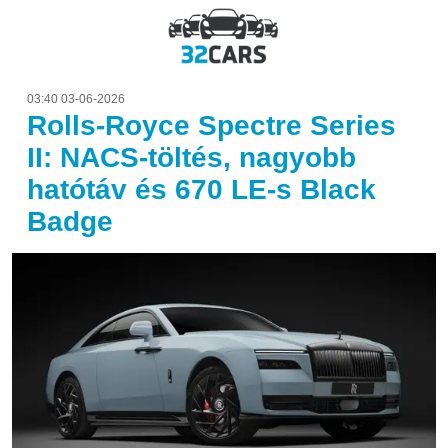
03:40 03-06-2026
Rolls-Royce Spectre Series
II: NACS-töltés, nagyobb
hatótáv és 670 LE-s Black
Badge