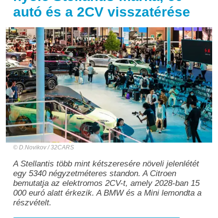
autó és a 2CV visszatérése
D.Novikov / 32CARS
A Stellantis több mint kétszeresére növeli jelenlétét
egy 5340 négyzetméteres standon. A Citroen
bemutatja az elektromos 2CV-t, amely 2028-ban 15
000 euró alatt érkezik. A BMW és a Mini lemondta a
részvételt.