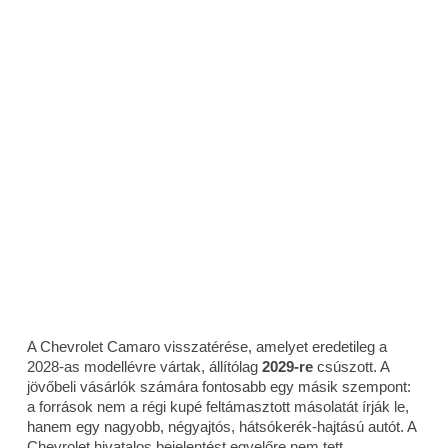
A Chevrolet Camaro visszatérése, amelyet eredetileg a
2028-as modellévre vártak, állítólag
2029-re
csúszott. A
jövőbeli vásárlók számára fontosabb egy másik szempont:
a források nem a régi kupé feltámasztott másolatát írják le,
hanem egy nagyobb, négyajtós, hátsókerék-hajtású autót. A
Chevrolet hivatalos bejelentést egyelőre nem tett,