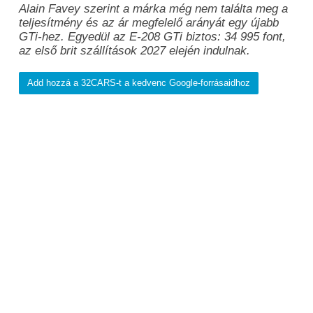
Alain Favey szerint a márka még nem találta meg a
teljesítmény és az ár megfelelő arányát egy újabb
GTi-hez. Egyedül az E-208 GTi biztos: 34 995 font,
az első brit szállítások 2027 elején indulnak.
Add hozzá a 32CARS-t a kedvenc Google-forrásaidhoz