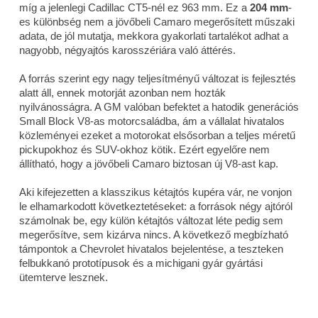
míg a jelenlegi Cadillac CT5-nél ez 963 mm. Ez a
204 mm
-
es különbség nem a jövőbeli Camaro megerősített műszaki
adata, de jól mutatja, mekkora gyakorlati tartalékot adhat a
nagyobb, négyajtós karosszériára való áttérés.
A forrás szerint egy nagy teljesítményű változat is fejlesztés
alatt áll, ennek motorját azonban nem hozták
nyilvánosságra. A GM valóban befektet a hatodik generációs
Small Block V8-as motorcsaládba, ám a vállalat hivatalos
közleményei ezeket a motorokat elsősorban a teljes méretű
pickupokhoz és SUV-okhoz kötik. Ezért egyelőre nem
állítható, hogy a jövőbeli Camaro biztosan új V8-ast kap.
Aki kifejezetten a klasszikus kétajtós kupéra vár, ne vonjon
le elhamarkodott következtetéseket: a források négy ajtóról
számolnak be, egy külön kétajtós változat léte pedig sem
megerősítve, sem kizárva nincs. A következő megbízható
támpontok a Chevrolet hivatalos bejelentése, a teszteken
felbukkanó prototípusok és a michigani gyár gyártási
ütemterve lesznek.