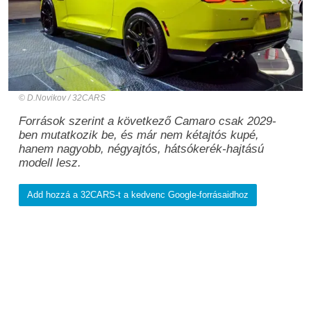
D.Novikov / 32CARS
Források szerint a következő Camaro csak 2029-
ben mutatkozik be, és már nem kétajtós kupé,
hanem nagyobb, négyajtós, hátsókerék-hajtású
modell lesz.
Add hozzá a 32CARS-t a kedvenc Google-forrásaidhoz