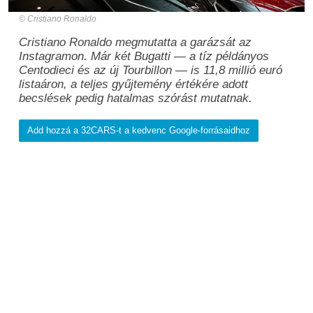
Cristiano Ronaldo
Cristiano Ronaldo megmutatta a garázsát az
Instagramon. Már két Bugatti — a tíz példányos
Centodieci és az új Tourbillon — is 11,8 millió euró
listaáron, a teljes gyűjtemény értékére adott
becslések pedig hatalmas szórást mutatnak.
Add hozzá a 32CARS-t a kedvenc Google-forrásaidhoz