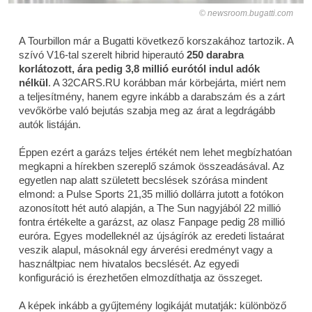
newsroom.bugatti.com
A Tourbillon már a Bugatti következő korszakához tartozik. A
szívó V16-tal szerelt hibrid hiperautó
250 darabra
korlátozott, ára pedig 3,8 millió eurótól indul adók
nélkül
. A 32CARS.RU korábban már körbejárta, miért nem
a teljesítmény, hanem egyre inkább a darabszám és a zárt
vevőkörbe való bejutás szabja meg az árat a legdrágább
autók listáján.
Éppen ezért a garázs teljes értékét nem lehet megbízhatóan
megkapni a hírekben szereplő számok összeadásával. Az
egyetlen nap alatt született becslések szórása mindent
elmond: a Pulse Sports 21,35 millió dollárra jutott a fotókon
azonosított hét autó alapján, a The Sun nagyjából 22 millió
fontra értékelte a garázst, az olasz Fanpage pedig 28 millió
euróra. Egyes modelleknél az újságírók az eredeti listaárat
veszik alapul, másoknál egy árverési eredményt vagy a
használtpiac nem hivatalos becslését. Az egyedi
konfiguráció is érezhetően elmozdíthatja az összeget.
A képek inkább a gyűjtemény logikáját mutatják: különböző