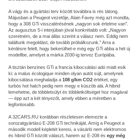
A vágy és a gyártási terv között továbbra is rés tátong.
Májusban a Peugeot vezetője, Alain Favey még azt mondta,
hogy a 308 GTi visszatérésének „nagyon sok értelme van”.
Az augusztus 5-i interjúban jóval konkrétabb volt: „Nagyon
szeretném, de a mai állás szerint a válasz nem. Eddig nem
találtunk megoldást, de tovább próbálkozunk.” Arra a
kérdésre felelt, hogy bekerülhet-e még egy GTi abba a hét új
modellbe, amelyet a márka 2030-ig tervez Európába.
A tisztán benzines GTi a francia kibocsátási adó miatt esik
ki: a malus écologique minden olyan autót sújt, amelynek
kibocsátása meghaladja a
108 g/km CO2
értéket, egy
turbós hot hatch pedig nem megy e küszöb alá. A hibrid
lemehetne, de többletsúlyt és többletköltséget hoz magával
— épp azt a két tényezőt, amely ebben a méretben a
legfontosabb.
A 32CARS.RU korábban részletesen elemezte a
sorozatgyártású E-208 GTi technikáját. Amíg a Peugeot a
második modell képletét keresi, a vásárló nem elektromos
és hibrid GTi között választ, hanem az E-208 és
egy még