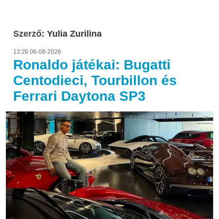
Szerző:
Yulia Zurilina
13:26 06-08-2026
Ronaldo játékai: Bugatti
Centodieci, Tourbillon és
Ferrari Daytona SP3