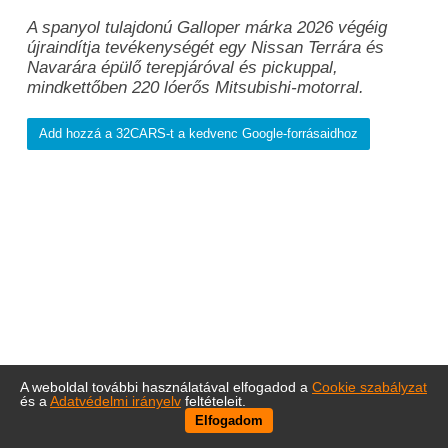
A spanyol tulajdonú Galloper márka 2026 végéig
újraindítja tevékenységét egy Nissan Terrára és
Navarára épülő terepjáróval és pickuppal,
mindkettőben 220 lóerős Mitsubishi-motorral.
Add hozzá a 32CARS-t a kedvenc Google-forrásaidhoz
A weboldal további használatával elfogadod a
Cookie szabályzat
és a
Adatvédelmi irányelv
feltételeit.
Elfogadom