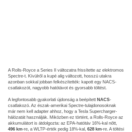
A Rolls-Royce a Series II változatra frissítette az elektromos
Spectre-t. Kívülről a kupé alig változott, hosszú utakra
azonban sokkal jobban felkészítették: kapott egy NACS-
csatlakozót, nagyobb hatótávot és gyorsabb töltést.
A legfontosabb gyakorlati újdonság a beépített
NACS
-
csatlakozó. Az észak-amerikai Spectre-tulajdonosoknak
már nem kell adapter ahhoz, hogy a Tesla Supercharger-
hálózatát használják. Miközben ez történt, a Rolls-Royce az
akkumulátort is átdolgozta: az EPA-hatótáv 16%-kal nőtt,
496 km
-re, a WLTP-érték pedig 18%-kal,
628 km
-re. A töltési