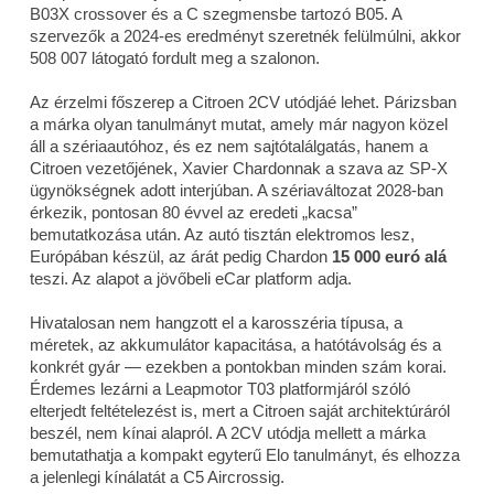
B03X crossover és a C szegmensbe tartozó B05. A
szervezők a 2024-es eredményt szeretnék felülmúlni, akkor
508 007 látogató fordult meg a szalonon.
Az érzelmi főszerep a Citroen 2CV utódjáé lehet. Párizsban
a márka olyan tanulmányt mutat, amely már nagyon közel
áll a szériaautóhoz, és ez nem sajtótalálgatás, hanem a
Citroen vezetőjének, Xavier Chardonnak a szava az SP-X
ügynökségnek adott interjúban. A szériaváltozat 2028-ban
érkezik, pontosan 80 évvel az eredeti „kacsa”
bemutatkozása után. Az autó tisztán elektromos lesz,
Európában készül, az árát pedig Chardon
15 000 euró alá
teszi. Az alapot a jövőbeli eCar platform adja.
Hivatalosan nem hangzott el a karosszéria típusa, a
méretek, az akkumulátor kapacitása, a hatótávolság és a
konkrét gyár — ezekben a pontokban minden szám korai.
Érdemes lezárni a Leapmotor T03 platformjáról szóló
elterjedt feltételezést is, mert a Citroen saját architektúráról
beszél, nem kínai alapról. A 2CV utódja mellett a márka
bemutathatja a kompakt egyterű Elo tanulmányt, és elhozza
a jelenlegi kínálatát a C5 Aircrossig.