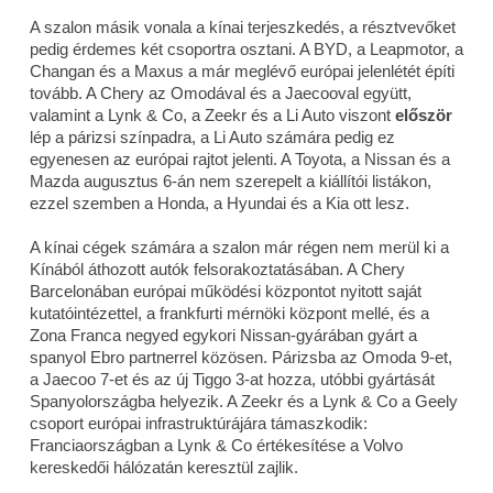
A szalon másik vonala a kínai terjeszkedés, a résztvevőket
pedig érdemes két csoportra osztani. A BYD, a Leapmotor, a
Changan és a Maxus a már meglévő európai jelenlétét építi
tovább. A Chery az Omodával és a Jaecooval együtt,
valamint a Lynk & Co, a Zeekr és a Li Auto viszont
először
lép a párizsi színpadra, a Li Auto számára pedig ez
egyenesen az európai rajtot jelenti. A Toyota, a Nissan és a
Mazda augusztus 6-án nem szerepelt a kiállítói listákon,
ezzel szemben a Honda, a Hyundai és a Kia ott lesz.
A kínai cégek számára a szalon már régen nem merül ki a
Kínából áthozott autók felsorakoztatásában. A Chery
Barcelonában európai működési központot nyitott saját
kutatóintézettel, a frankfurti mérnöki központ mellé, és a
Zona Franca negyed egykori Nissan-gyárában gyárt a
spanyol Ebro partnerrel közösen. Párizsba az Omoda 9-et,
a Jaecoo 7-et és az új Tiggo 3-at hozza, utóbbi gyártását
Spanyolországba helyezik. A Zeekr és a Lynk & Co a Geely
csoport európai infrastruktúrájára támaszkodik:
Franciaországban a Lynk & Co értékesítése a Volvo
kereskedői hálózatán keresztül zajlik.