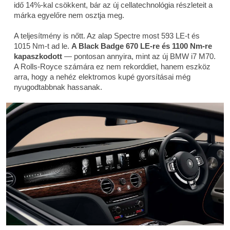
idő 14%-kal csökkent, bár az új cellatechnológia részleteit a
márka egyelőre nem osztja meg.
A teljesítmény is nőtt. Az alap Spectre most 593 LE-t és
1015 Nm-t ad le.
A Black Badge 670 LE-re és 1100 Nm-re
kapaszkodott
— pontosan annyira, mint az új BMW i7 M70.
A Rolls-Royce számára ez nem rekorddiet, hanem eszköz
arra, hogy a nehéz elektromos kupé gyorsításai még
nyugodtabbnak hassanak.