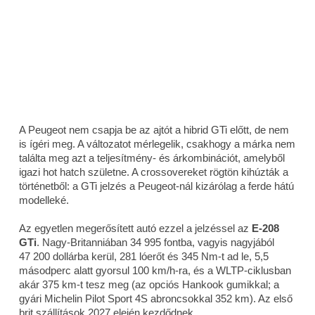
A Peugeot nem csapja be az ajtót a hibrid GTi előtt, de nem
is ígéri meg. A változatot mérlegelik, csakhogy a márka nem
találta meg azt a teljesítmény- és árkombinációt, amelyből
igazi hot hatch születne. A crossovereket rögtön kihúzták a
történetből: a GTi jelzés a Peugeot-nál kizárólag a ferde hátú
modelleké.
Az egyetlen megerősített autó ezzel a jelzéssel az
E-208
GTi
. Nagy-Britanniában 34 995 fontba, vagyis nagyjából
47 200 dollárba kerül, 281 lóerőt és 345 Nm-t ad le, 5,5
másodperc alatt gyorsul 100 km/h-ra, és a WLTP-ciklusban
akár 375 km-t tesz meg (az opciós Hankook gumikkal; a
gyári Michelin Pilot Sport 4S abroncsokkal 352 km). Az első
brit szállítások 2027 elején kezdődnek.