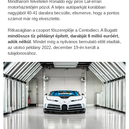
Mindhárom felvételen Ronaldo egy piros LaFerrari
motorháztetőjén pózol. A teljes autóparkját korábban
nagyjából 40-41 darabra becsülte, elismerve, hogy a pontos
számot már rég elvesztette.
Ritkaságban a csoport főszereplője a Centodieci. A Bugatti
mindössze tíz példányt épített, darabját 8 millió euróért,
adók nélkül
. Mindet még a nyilvános bemutató előtt eladták,
az utolsó példány 2022. december 19-én került a
tulajdonosához.