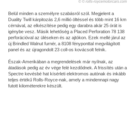
© rolls-roycemotorcars.com
Belül minden a személyre szabásról szól. Megjelent a
Duality Twill kárpitozás 2,6 millió öltéssel és több mint 16 km
cérnával, az elkészítése pedig egy darabra akár 25 órát is
igénybe vesz. Másik lehetőség a Placed Perforation 78 138
perforációval az üléseken és az ajtókon. Ezek mellé járul az
új Brindled Walnut furnér, a 8108 fényponttal megvilágított
panel és az újragondolt 23 coll-os kovácsolt felnik.
Észak-Amerikában a megrendelések már nyílnak, az
átadások pedig az év vége felé kezdődnek. A frissítés után a
Spectre kevésbé hat kísérleti elektromos autónak és inkább
teljes értékű Rolls-Royce-nak, amely a mindennapi nagy
futott kilométerekre készült.