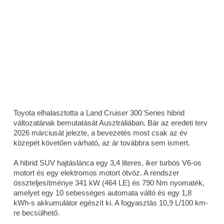
Toyota elhalasztotta a Land Cruiser 300 Series hibrid
változatának bemutatását Ausztráliában. Bár az eredeti terv
2026 márciusát jelezte, a bevezetés most csak az év
közepét követően várható, az ár továbbra sem ismert.
A hibrid SUV hajtáslánca egy 3,4 literes, iker turbós V6-os
motort és egy elektromos motort ötvöz. A rendszer
összteljesítménye 341 kW (464 LE) és 790 Nm nyomaték,
amelyet egy 10 sebességes automata váltó és egy 1,8
kWh-s akkumulátor egészít ki. A fogyasztás 10,9 L/100 km-
re becsülhető.