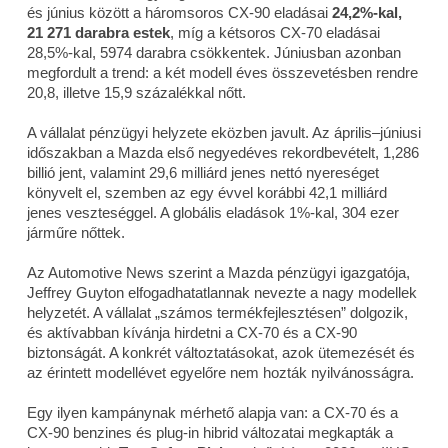
és június között a háromsoros CX-90 eladásai
24,2%-kal,
21 271 darabra estek
, míg a kétsoros CX-70 eladásai
28,5%-kal, 5974 darabra csökkentek. Júniusban azonban
megfordult a trend: a két modell éves összevetésben rendre
20,8, illetve 15,9 százalékkal nőtt.
A vállalat pénzügyi helyzete eközben javult. Az április–júniusi
időszakban a Mazda első negyedéves rekordbevételt, 1,286
billió jent, valamint 29,6 milliárd jenes nettó nyereséget
könyvelt el, szemben az egy évvel korábbi 42,1 milliárd
jenes veszteséggel. A globális eladások 1%-kal, 304 ezer
járműre nőttek.
Az Automotive News szerint a Mazda pénzügyi igazgatója,
Jeffrey Guyton elfogadhatatlannak nevezte a nagy modellek
helyzetét. A vállalat „számos termékfejlesztésen” dolgozik,
és aktívabban kívánja hirdetni a CX-70 és a CX-90
biztonságát. A konkrét változtatásokat, azok ütemezését és
az érintett modellévet egyelőre nem hozták nyilvánosságra.
Egy ilyen kampánynak mérhető alapja van: a CX-70 és a
CX-90 benzines és plug-in hibrid változatai megkapták a