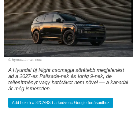
hyundainews.com
A Hyundai új Night csomagja sötétebb megjelenést
ad a 2027-es Palisade-nek és Ioniq 9-nek, de
teljesítményt vagy hatótávot nem növel — a kanadai
ár még ismeretlen.
Add hozzá a 32CARS-t a kedvenc Google-forrásaidhoz