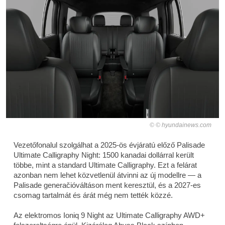
© hyundainews.com
Vezetőfonalul szolgálhat a 2025-ös évjáratú előző Palisade
Ultimate Calligraphy Night: 1500 kanadai dollárral került
többe, mint a standard Ultimate Calligraphy. Ezt a felárat
azonban nem lehet közvetlenül átvinni az új modellre — a
Palisade generačióváltáson ment keresztül, és a 2027-es
csomag tartalmát és árát még nem tették közzé.
Az elektromos Ioniq 9 Night az Ultimate Calligraphy AWD+