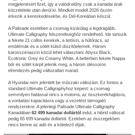
megjelenésért fizet, így a valódi előny csak a kanadai árak
közzététele után derül ki. Mindkét modell 2026 őszén
érkezik a kereskedésekbe, és Dél-Koreában készül.
A Palisade esetében a csomag kizárólag a legdrágább,
Ultimate Calligraphy felszereltséghőz rendelhető. Ide tartozik
a fekete 21 collos kerekek, a tetősín, a hűtőrács, az
emblémák és a sötét külső díszítőelemek. Három
karosszériaszín közül lehet választani: Abyss Black,
Ecotronic Grey és Creamy White. A beltérben fekete Nappa
bőr és sötét kárpit jelenik meg, a három üléssoros
elrendezés pedig változatlan marad.
A Hyundai nem jelentett be műszaki változást. Ez fontos a
standard Ultimate Calligraphyhoz képest: a csomag
semmilyen hatással nincs a motorra, az összkerékhajtásra,
a vontatási kapacitásra vagy a vezetést támogató
rendszerekre. A jelenlegi Palisade Ultimate Calligraphy
Kanadában
62 499 kanadai dollártól
indul, a hibrid változat
pedig 65 699 kanadai dollártól. Ezekben az összegekben
nincs benne az adó és a kötelező díjak.