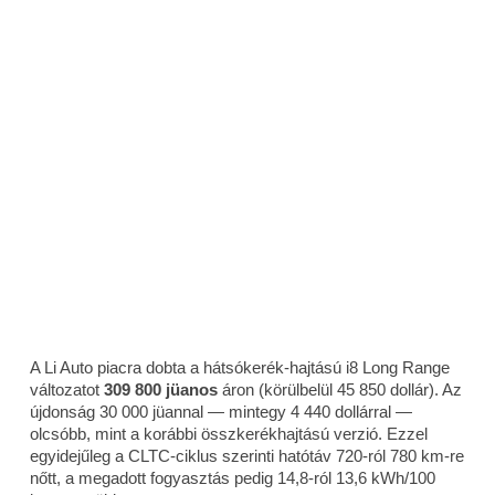
A Li Auto piacra dobta a hátsókerék-hajtású i8 Long Range
változatot
309 800 jüanos
áron (körülbelül 45 850 dollár). Az
újdonság 30 000 jüannal — mintegy 4 440 dollárral —
olcsóbb, mint a korábbi összkerékhajtású verzió. Ezzel
egyidejűleg a CLTC-ciklus szerinti hatótáv 720-ról 780 km-re
nőtt, a megadott fogyasztás pedig 14,8-ról 13,6 kWh/100