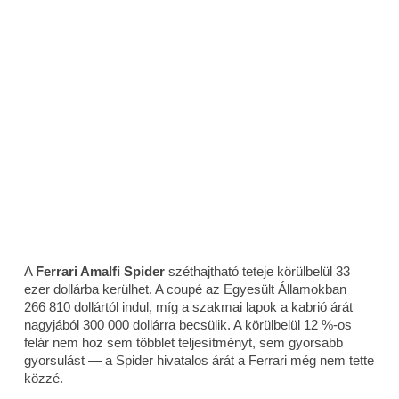
A
Ferrari Amalfi Spider
széthajtható teteje körülbelül 33
ezer dollárba kerülhet. A coupé az Egyesült Államokban
266 810 dollártól indul, míg a szakmai lapok a kabrió árát
nagyjából 300 000 dollárra becsülik. A körülbelül 12 %-os
felár nem hoz sem többlet teljesítményt, sem gyorsabb
gyorsulást — a Spider hivatalos árát a Ferrari még nem tette
közzé.