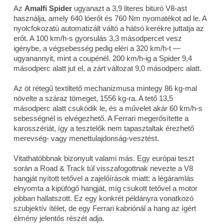
Az
Amalfi Spider
ugyanazt a 3,9 literes bituró V8-ast
használja, amely 640 lóerőt és 760 Nm nyomatékot ad le. A
nyolcfokozatú automatizált váltó a hátsó kerékre juttatja az
erőt. A 100 km/h-s gyorsulás 3,3 másodpercet vesz
igénybe, a végsebesség pedig eléri a 320 km/h-t —
ugyanannyit, mint a coupénél. 200 km/h-ig a Spider 9,4
másodperc alatt jut el, a zárt változat 9,0 másodperc alatt.
Az öt rétegű textiltető mechanizmusa mintegy 86 kg-mal
növelte a száraz tömeget, 1556 kg-ra. A tető 13,5
másodperc alatt csukódik le, és a művelet akár 60 km/h-s
sebességnél is elvégezhető. A Ferrari megerősítette a
karosszériát, így a tesztelők nem tapasztaltak érezhető
merevség- vagy menettulajdonság-vesztést.
Vitathatóbbnak bizonyult valami más. Egy európai teszt
során a
Road & Track
túl visszafogottnak nevezte a V8
hangját nyított tetővel a zajelőírások miatt: a légáramlás
elnyomta a kipüfögő hangját, míg csukott tetővel a motor
jobban hallatszott. Ez egy konkrét példányra vonatkozó
szubjektív ítélet, de egy Ferrari kabriónál a hang az ígért
élmény jelentős részét adja.