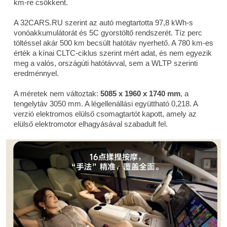
km-re csökkent.
A 32CARS.RU szerint az autó megtartotta 97,8 kWh-s
vonóakkumulátorát és 5C gyorstöltő rendszerét. Tíz perc
töltéssel akár 500 km becsült hatótáv nyerhető. A 780 km-es
érték a kínai CLTC-ciklus szerint mért adat, és nem egyezik
meg a valós, országúti hatótávval, sem a WLTP szerinti
eredménnyel.
A méretek nem változtak:
5085 x 1960 x 1740 mm
, a
tengelytáv 3050 mm. A légellenállási együttható 0,218. A
verzió elektromos elülső csomagtartót kapott, amely az
elülső elektromotor elhagyásával szabadult fel.