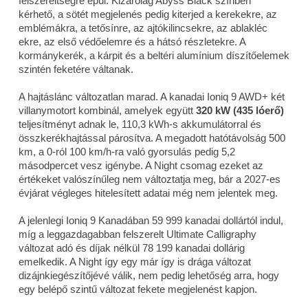
felszereltségre épül. Kizárólag Abyss Black színben
kérhető, a sötét megjelenés pedig kiterjed a kerekekre, az
emblémákra, a tetősínre, az ajtókilincsekre, az ablakléc
ekre, az első védőelemre és a hátsó részletekre. A
kormánykerék, a kárpit és a beltéri alumínium díszítőelemek
szintén feketére váltanak.
A hajtáslánc változatlan marad. A kanadai Ioniq 9 AWD+ két
villanymotort kombinál, amelyek együtt
320 kW (435 lóerő)
teljesítményt adnak le, 110,3 kWh-s akkumulátorral és
összkerékhajtással párosítva. A megadott hatótávolság 500
km, a 0-ról 100 km/h-ra való gyorsulás pedig 5,2
másodpercet vesz igénybe. A Night csomag ezeket az
értékeket valószínűleg nem változtatja meg, bár a 2027-es
évjárat végleges hitelesített adatai még nem jelentek meg.
A jelenlegi Ioniq 9 Kanadában 59 999 kanadai dollártól indul,
míg a leggazdagabban felszerelt Ultimate Calligraphy
változat adó és díjak nélkül 78 199 kanadai dollárig
emelkedik. A Night így egy már így is drága változat
dizájnkiegészítőjévé válik, nem pedig lehetőség arra, hogy
egy belépő szintű változat fekete megjelenést kapjon.