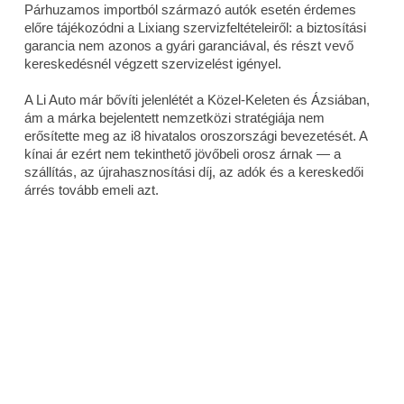
Párhuzamos importból származó autók esetén érdemes
előre tájékozódni a Lixiang szervizfeltételeiről: a biztosítási
garancia nem azonos a gyári garanciával, és részt vevő
kereskedésnél végzett szervizelést igényel.
A Li Auto már bővíti jelenlétét a Közel-Keleten és Ázsiában,
ám a márka bejelentett nemzetközi stratégiája nem
erősítette meg az i8 hivatalos oroszországi bevezetését. A
kínai ár ezért nem tekinthető jövőbeli orosz árnak — a
szállítás, az újrahasznosítási díj, az adók és a kereskedői
árrés tovább emeli azt.