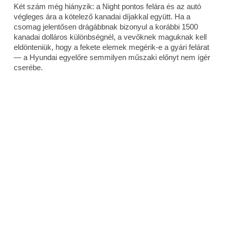
Két szám még hiányzik: a Night pontos felára és az autó
végleges ára a kötelező kanadai díjakkal együtt. Ha a
csomag jelentősen drágábbnak bizonyul a korábbi 1500
kanadai dolláros különbségnél, a vevőknek maguknak kell
eldönteniük, hogy a fekete elemek megérik-e a gyári felárat
— a Hyundai egyelőre semmilyen műszaki előnyt nem ígér
cserébe.