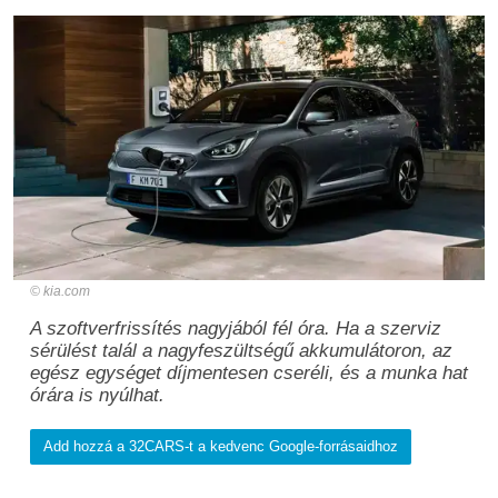
kia.com
A szoftverfrissítés nagyjából fél óra. Ha a szerviz
sérülést talál a nagyfeszültségű akkumulátoron, az
egész egységet díjmentesen cseréli, és a munka hat
órára is nyúlhat.
Add hozzá a 32CARS-t a kedvenc Google-forrásaidhoz