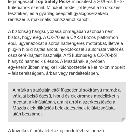
legmagasabb
Top Safety Pick+
minősítést a 2026-os IIHS-
kritériumok szerint. Mindkét modell jól teljesít a fő ütközési
teszteken, és a gyárilag beépített gyalogosérzékelő
rendszer is maximális pontszámot kapott.
A biztonság hangsúlyozása önmagában azonban nem
biztos, hogy elég. A CX-70 és a CX-90 közös platformon
épül, ugyanazokat a soros hathengeres motorokat, illetve a
plug-in hibrid hajtásláncot, nyolcfokozatú automata váltót és
összkerékhajtást használja. A fő különbség a CX-70-ből
hiányzó harmadik üléssor. A Mazdának a jövőben
egyértelműbben meg kell különböztetnie a két rokon modellt
– felszereltségben, árban vagy rendeltetésben.
A márka stratégiája ettől függetlenül sokirányú marad: a
vállalat belső égésű, hibrid és elektromos modelleket is
megtart a kínálatában, amint arról a szerkesztőség a
Mazda elektrifikációs befektetéseinek felülvizsgálata
után beszámolt.
A következő próbatétel az új modellévhez tartozó