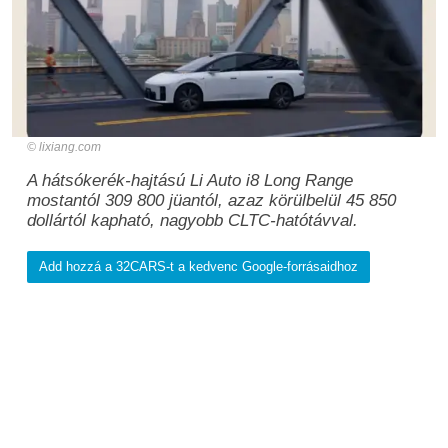
lixiang.com
A hátsókerék-hajtású Li Auto i8 Long Range
mostantól 309 800 jüantól, azaz körülbelül 45 850
dollártól kapható, nagyobb CLTC-hatótávval.
Add hozzá a 32CARS-t a kedvenc Google-forrásaidhoz