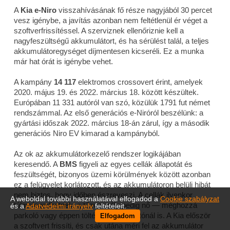
A
Kia e-Niro
visszahívásának fő része nagyjából 30 percet
vesz igénybe, a javítás azonban nem feltétlenül ér véget a
szoftverfrissítéssel. A szerviznek ellenőriznie kell a
nagyfeszültségű akkumulátort, és ha sérülést talál, a teljes
akkumulátoregységet díjmentesen kicseréli. Ez a munka
már hat órát is igénybe vehet.
A kampány
14 117
elektromos crossovert érint, amelyek
2020. május 19. és 2022. március 18. között készültek.
Európában 11 331 autóról van szó, közülük 1791 fut német
rendszámmal. Az első generációs e-Niróról beszélünk: a
gyártási időszak 2022. március 18-án zárul, így a második
generációs Niro EV kimarad a kampányból.
Az ok az akkumulátorkezelő rendszer logikájában
keresendő. A
BMS
figyeli az egyes cellák állapotát és
feszültségét, bizonyos üzemi körülmények között azonban
ez a felügyelet korlátozott, és az akkumulátoron belüli hibát
nem biztos, hogy időben észreveszi. A cellák ilyenkor
A weboldal további használatával elfogadod a
Cookie szabályzat
túlmelegedhetnek, a tűzveszély pedig nő — méghozzá
és a
Adatvédelmi irányelv
feltételeit.
parkoló vagy éppen töltés alatt álló autónál is. A Kia először
Elfogadom
a szoftvert frissíti, és csak utána méri fel az akkumulátor