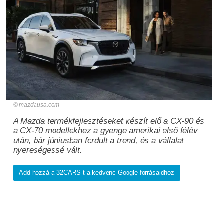
mazdausa.com
A Mazda termékfejlesztéseket készít elő a CX-90 és
a CX-70 modellekhez a gyenge amerikai első félév
után, bár júniusban fordult a trend, és a vállalat
nyereségessé vált.
Add hozzá a 32CARS-t a kedvenc Google-forrásaidhoz