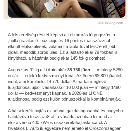
© lixiang.com
A felszereltség részét képezi a kétkamrás légrugózás, a
„nulla gravitáció” pozíciójú és 16 pontos masszázzsal
ellátott elülső ülések, valamint a lábtartóval felszerelt jobb
oldali, második soros ülés. Ez a lábtartó akár 78 fokban is
kinyitható, a háttámla pedig akár 145 fokig dönthető.
Augusztus 31-ig a Li Auto akár
35 750 jüan
— mintegy 5290
dollár — értékű kedvezményt kínál. Az önerő 99 800 jüantól
indul, ami körülbelül 14 770 dollár. A márka meglévő
tulajdonosai újbóli vásárláskor 10 000 jüan — mintegy 1480
dollár — kedvezményt kapnak, a 2020-as Li ONE
tulajdonosai pedig ezt külön bónuszokkal is kombinálhatják.
A hátsókerék-hajtás olcsóbbá, gazdaságosabbá és nagyobb
hatótávúvá teszi az i8-at, a vásárló azonban lemond az
előző verzió 400 kW-os összkerék-hajtásláncáról. A
hivatalos Li Auto i8 egyelőre nem érhető el Oroszországban.