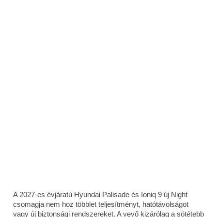
A 2027-es évjáratú Hyundai Palisade és Ioniq 9 új Night
csomagja nem hoz többlet teljesítményt, hatótávolságot
vagy új biztonsági rendszereket. A vevő kizárólag a sötétebb