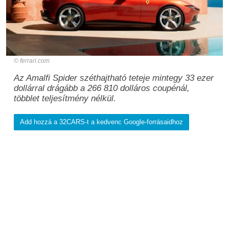
ferrari.com
Az Amalfi Spider széthajtható teteje mintegy 33 ezer
dollárral drágább a 266 810 dolláros coupénál,
többlet teljesítmény nélkül.
Add hozzá a 32CARS-t a kedvenc Google-forrásaidhoz