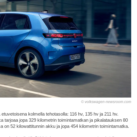
volkswagen-newsroom.com
etuvetoisena kolmella tehotasolla: 116 hv, 135 hv ja 211 hv.
ka tarjoaa jopa 329 kilometrin toimintamatkan ja pikalatauksen 80
a on 52 kilowattitunnin akku ja jopa 454 kilometrin toimintamatka.