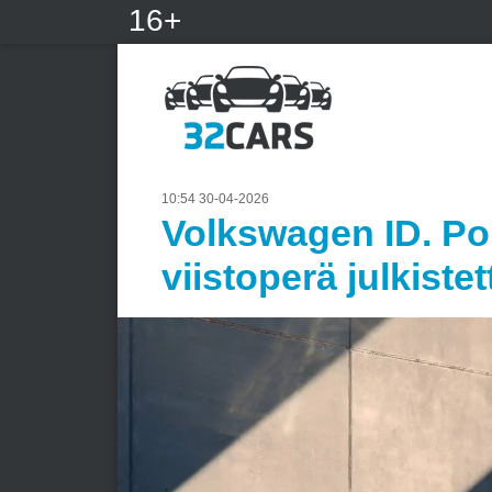
16+
10:54 30-04-2026
Volkswagen ID. Po
viistoperä julkistet