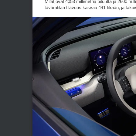
Mitat ovat 4053 millimetriä pituutta ja 2600 mi
tavaratilan tilavuus kasvaa 441 litraan, ja takai