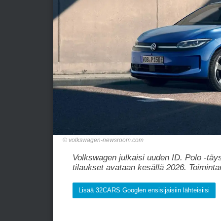
volkswagen-newsroom.com
Volkswagen julkaisi uuden ID. Polo -täy
tilaukset avataan kesällä 2026. Toimint
Lisää 32CARS Googlen ensisijaisiin lähteisiisi