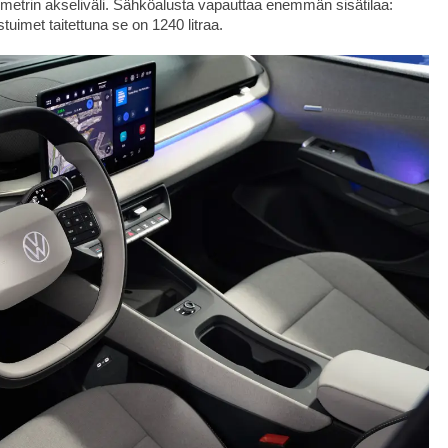
llimetrin akseliväli. Sähköalusta vapauttaa enemmän sisätilaa:
stuimet taitettuna se on 1240 litraa.