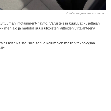
volkswagen-newsroom.com
 13 tuuman infotainment-näyttö. Varusteisiin kuuluvat kuljettajan
lkimen ajo ja mahdollisuus ulkoisten laitteiden virtalähteenä
injulkistuksista, sillä se tuo kalliimpien mallien teknologiaa
lle.