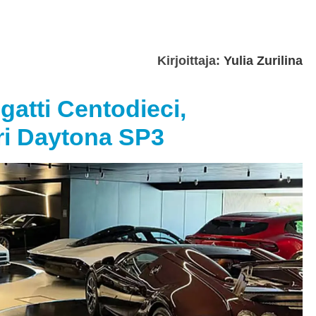
Kirjoittaja:
Yulia Zurilina
gatti Centodieci,
ari Daytona SP3