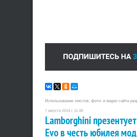
Использование текстов, фото- и видео сайта ра
7 августа 2018 г. 11:48
Lamborghini презентует
Evo в честь юбилея мо