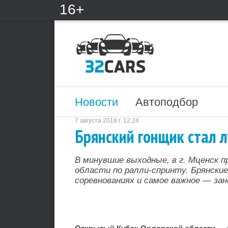
16+
Новости
Автоподбор
7 августа 2018 г. 12:24
Брянский гонщик стал 
В минувшие выходные, в г. Мценск 
области по ралли-спринту. Брянски
соревнованиях и самое важное — за