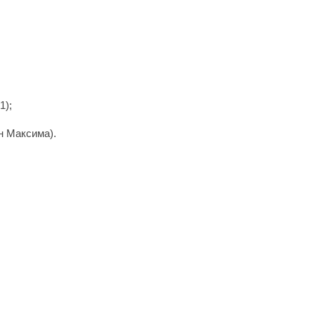
1);
н Максима).