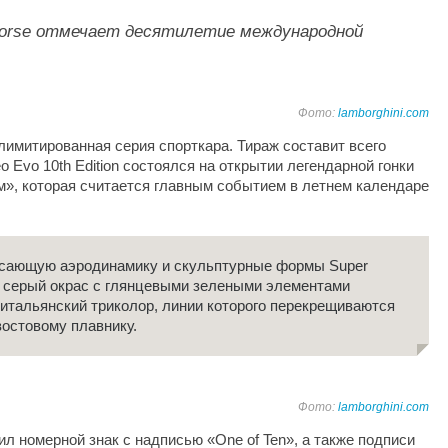
 Corse отмечает десятилетие международной
Фото:
lamborghini.com
лимитированная серия спорткара. Тираж составит всего
o Evo 10th Edition состоялся на открытии легендарной гонки
», которая считается главным событием в летнем календаре
ясающую аэродинамику и скульптурные формы Super
й серый окрас с глянцевыми зелеными элементами
 итальянский триколор, линии которого перекрещиваются
востовому плавнику.
Фото:
lamborghini.com
чил номерной знак с надписью «One of Ten», а также подписи