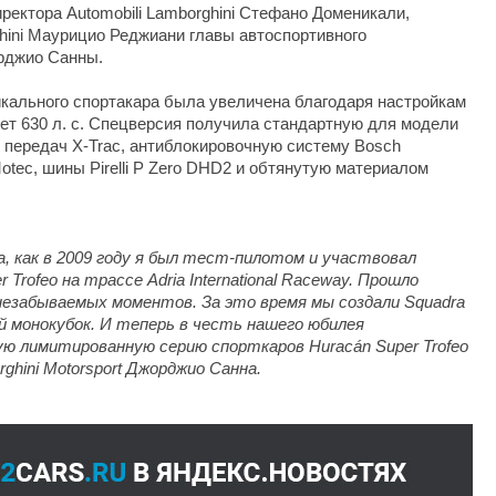
ректора Automobili Lamborghini Стефано Доменикали,
ghini Маурицио Реджиани главы автоспортивного
орджио Санны.
икального спортакара была увеличена благодаря настройкам
яет 630 л. с. Спецверсия получила стандартную для модели
передач X-Trac, антиблокировочную систему Bosch
otec, шины Pirelli P Zero DHD2 и обтянутую материалом
а, как в 2009 году я был тест-пилотом и участвовал
r Trofeo на трассе Adria International Raceway. Прошло
незабываемых моментов. За это время мы создали Squadra
 монокубок. И теперь в честь нашего юбилея
ю лимитированную серию спорткаров Huracán Super Trofeo
hini Motorsport Джорджио Санна.