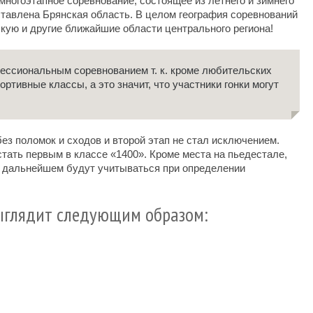
ногоэтапное соревнование, состоящее из летнего и зимнего
ставлена Брянская область. В целом география соревнований
кую и другие ближайшие области центрального региона!
ессиональным соревнованием т. к. кроме любительских
ртивные классы, а это значит, что участники гонки могут
без поломок и сходов и второй этап не стал исключением.
тать первым в классе «1400». Кроме места на пьедестале,
в дальнейшем будут учитываться при определении
ыглядит следующим образом: