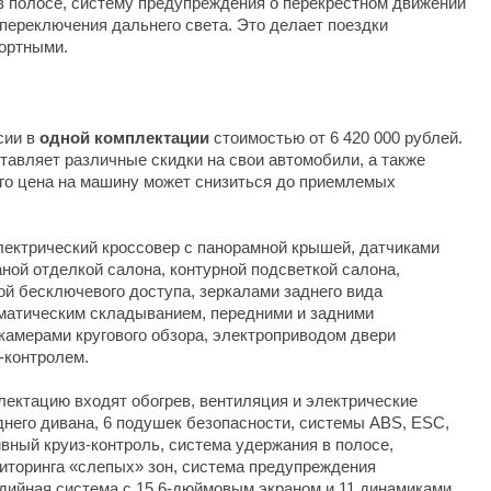
в полосе, систему предупреждения о перекрестном движении
переключения дальнего света. Это делает поездки
ортными.
ссии в
одной комплектации
стоимостью от 6 420 000 рублей.
тавляет различные скидки на свои автомобили, а также
его цена на машину может снизиться до приемлемых
электрический кроссовер с панорамной крышей, датчиками
аной отделкой салона, контурной подсветкой салона,
й бесключевого доступа, зеркалами заднего вида
оматическим складыванием, передними и задними
 камерами кругового обзора, электроприводом двери
-контролем.
ектацию входят обогрев, вентиляция и электрические
днего дивана, 6 подушек безопасности, системы ABS, ESC,
вный круиз-контроль, система удержания в полосе,
ниторинга «слепых» зон, система предупреждения
дийная система с 15,6-дюймовым экраном и 11 динамиками,