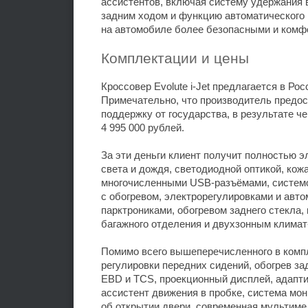
ассистентов, включая систему удержания 
задним ходом и функцию автоматического 
на автомобиле более безопасными и комф
Комплектации и цены
Кроссовер Evolute i-Jet предлагается в Ро
Примечательно, что производитель предос
поддержку от государства, в результате ч
4 995 000 рублей.
За эти деньги клиент получит полностью 
света и дождя, светодиодной оптикой, кож
многочисленными USB-разъёмами, системо
с обогревом, электрорегулировками и авт
парктрониками, обогревом заднего стекла,
багажного отделения и двухзонным климат
Помимо всего вышеперечисленного в компл
регулировки передних сидений, обогрев за
EBD и TCS, проекционный дисплей, адапти
ассистент движения в пробке, система мо
об открытии двери, современная мультиме