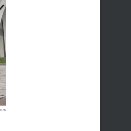
te.ru