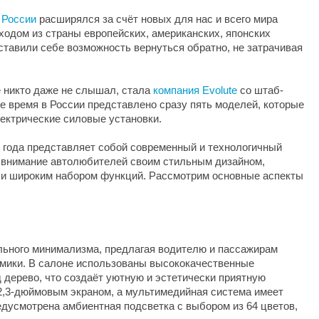
 России
расширялся за счёт новых для нас и всего мира
ходом из страны европейских, американских, японских
оставили себе возможность вернуться обратно, не затрачивая
е никто даже не слышал, стала
компания Evolute
со штаб-
е время в России представлено сразу пять моделей, которые
лектрические силовые установки.
24 года представляет собой современный и технологичный
ь внимание автолюбителей своим стильным дизайном,
 и широким набором функций. Рассмотрим основные аспекты
ального минимализма, предлагая водителю и пассажирам
омики. В салоне использованы высококачественные
 дерево, что создаёт уютную и эстетически приятную
2,3-дюймовым экраном, а мультимедийная система имеет
едусмотрена амбиентная подсветка с выбором из 64 цветов,