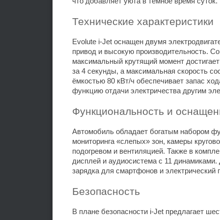
что добавляет уюта в темное время суток.
Технические характеристики
Evolute i-Jet оснащен двумя электродвига
привод и высокую производительность. Сов
максимальный крутящий момент достигает 9
за 4 секунды, а максимальная скорость со
ёмкостью 80 кВт/ч обеспечивает запас ход
функцию отдачи электричества другим эл
Функциональность и оснащен
Автомобиль обладает богатым набором фу
мониторинга «слепых» зон, камеры кругов
подогревом и вентиляцией. Также в компл
дисплей и аудиосистема с 11 динамиками
зарядка для смартфонов и электрический 
Безопасность
В плане безопасности i-Jet предлагает ш