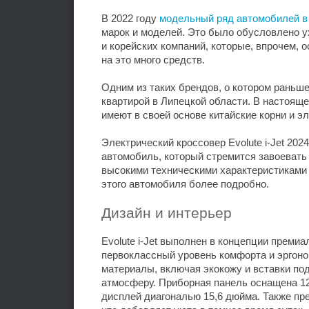
В 2022 году
модельный ряд автомобилей в
марок и моделей. Это было обусловлено у
и корейских компаний, которые, впрочем, 
на это много средств.
Одним из таких брендов, о котором раньш
квартирой в Липецкой области. В настояще
имеют в своей основе китайские корни и э
Электрический кроссовер Evolute i-Jet 20
автомобиль, который стремится завоеват
высокими техническими характеристиками
этого автомобиля более подробно.
Дизайн и интерьер
Evolute i-Jet выполнен в концепции преми
первоклассный уровень комфорта и эргон
материалы, включая экокожу и вставки под
атмосферу. Приборная панель оснащена 1
дисплей диагональю 15,6 дюйма. Также пр