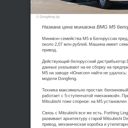
Dongfeng.by
Названа цена минивэна BMG M5 бело
Минивэн семейства M5 в Белоруссии предл
около 2,07 млн рублей. Машина имеет семь
привод.
Действующий белорусский дистрибьютор D
данные указывают на ее сборку на предп
M5 на заводе «Юнисон» найти не удалось;
модели Dongfeng.
Техника максимально простая: бензиновый 
работает с 5-ступенчатой «механикой». П
Mitsubishi тоже спорное: на M5 установлен 
Связь с Mitsubishi все же есть. Forthing L
развивает архитектуру старой Mitsubishi D
привод, механическая коробка и утилитарн