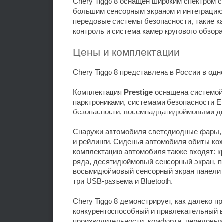
Chery Tiggo 8 оснащен широким спектром 
большим сенсорным экраном и интеграцию 
передовые системы безопасности, такие ка
контроль и система камер кругового обзор
Цены и комплектации
Chery Tiggo 8 представлена в России в од
Комплектация
Prestige
оснащена системой 
парктрониками, системами безопасности 
безопасности, восемнадцатидюймовыми д
Снаружи автомобиля светодиодные фары, 
и рейлинги. Сиденья автомобиля обиты кож
комплектацию автомобиля также входят: к
ряда, десятидюймовый сенсорный экран, 
восьмидюймовый сенсорный экран панели 
три USB-разъема и Bluetooth.
Chery Tiggo 8 демонстрирует, как далеко 
конкурентоспособный и привлекательный в
производительности, комфорта, передовых