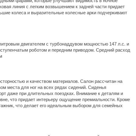
одными фарами, которые улучшают видимость в ночное
ковая линия с легким возвышением к задней части придает
ольшие колеса и выразительные колесные арки подчеркивают
-литровым двигателем с турбонаддувом мощностью 147 л.с. и
тиступенчатым роботом и передним приводом. Средний расход
м
осторностью и качеством материалов. Салон рассчитан на
ом места для ног на всех рядах сидений. Сиденья
рт даже при длительных поездках. Внимание к деталям и
овне, что придает интерьеру ощущение премиальности. Кроме
агажник, что делает его идеальным выбором для семейных