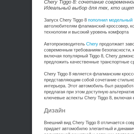
Chery Tiggo 8: сочетание современн
Идеальный выбор для тех, кто ище
Запуск Chery Tiggo 8
пополнил модельный 
автолюбителям флагманский кроссовер, ко
технологии и высокий уровень комфорта
Автопроизводитель
Chery
продолжает заво
современным требованиям безопасности, 
включая популярный Tiggo 8, Chery демон
предложить качественные транспортные ср
Chery Tiggo 8 является флагманским кросс
представляющим собой сочетание стильног
интерьера. Этот автомобиль был разработ
предлагая при этом доступную альтернати
ключевые аспекты Chery Tiggo 8, включая 
Дизайн
Внешний вид Chery Tiggo 8 отличается со
придает автомобилю элегантный и динами