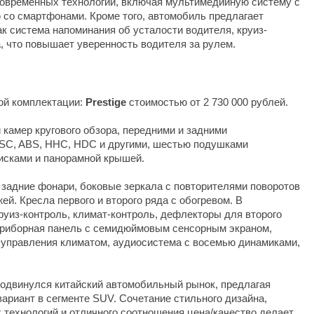
современных технологий, включая мультимедийную систему с
со смартфонами. Кроме того, автомобиль предлагает
к система напоминания об усталости водителя, круиз-
а, что повышает уверенность водителя за рулем.
ной комплектации:
Prestige
стоимостью от 2 730 000 рублей.
камер кругового обзора, передними и задними
ESC, ABS, HHC, HDC и другими, шестью подушками
исками и панорамной крышей.
задние фонари, боковые зеркала с повторителями поворотов
ей. Кресла первого и второго ряда с обогревом. В
руиз-контроль, климат-контроль, дефлекторы для второго
приборная панель с семидюймовым сенсорным экраном,
управления климатом, аудиосистема с восемью динамиками,
продвинулся китайский автомобильный рынок, предлагая
ариант в сегменте SUV. Сочетание стильного дизайна,
 технологий и отличного соотношения цена/качество делает