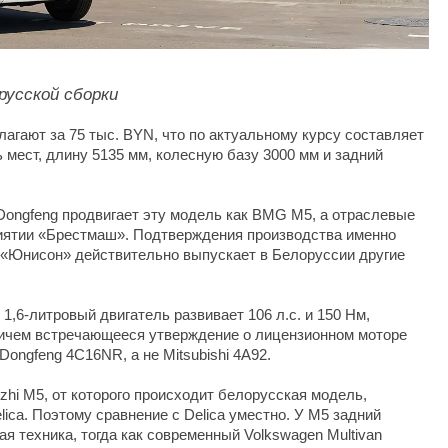
русской сборки
агают за 75 тыс. BYN, что по актуальному курсу составляет
 мест, длину 5135 мм, колесную базу 3000 мм и задний
ongfeng продвигает эту модель как BMG M5, а отраслевые
риятии «Брестмаш». Подтверждения производства именно
 «Юнисон» действительно выпускает в Белоруссии другие
1,6-литровый двигатель развивает 106 л.с. и 150 Нм,
ричем встречающееся утверждение о лицензионном моторе
Dongfeng 4C16NR, а не Mitsubishi 4A92.
ingzhi M5, от которого происходит белорусская модель,
elica. Поэтому сравнение с Delica уместно. У M5 задний
ая техника, тогда как современный Volkswagen Multivan