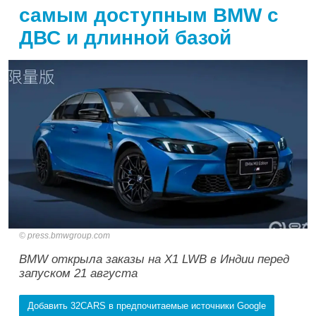
самым доступным BMW с
ДВС и длинной базой
press.bmwgroup.com
BMW открыла заказы на X1 LWB в Индии перед
запуском 21 августа
Добавить 32CARS в предпочитаемые источники Google