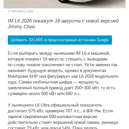
immotors.com
IM L6 2026 покажут 18 августа с новой версией
Jimmy Choo
Добавить 32CARS в предпочитаемые источники Google
Если выбирать между нынешним IM L6 и машиной,
которую покажут 18 августа, спешить с выводами
по слову «новое поколение» не стоит. Yiche именно так
называет будущую модель, однако в документах
Минпрома КНР она фигурирует как L6 2026 модельного
года. Самая любопытная цифра — мощность:
заявленный полный привод дает 200+300 кВт, то есть
суммарно около 500 кВт или 680 л.с.
У нынешнего L6 Ultra официальный показатель
достигает 579 кВт, примерно 787 л.с., и 800 Нм. Если
зарегистрированная 500-киловаттная версия
действительно станет вершиной новой гаммы, разница
составит 79 кВт, или почти 14%. Пока делать