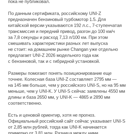
пока не публиковал.
По данным сертификата, российскому UNI-Z
предназначен бензиновый турбомотор 1.5. Для
китайской версии указываются 192 л.с., 7-ступенчатая
трансмиссия и передний привод, разгон до 100 км/ч
за 7,8 секунды и расход 7,13 л/100 км. При этом
смешивать характеристики разных лет выпуска
не стоит: на домашнем рынке Changan уже отдельно
предлагает UNI-Z 2026 модельного года как
с бензиновой, так и с гибридной установкой.
Размеры помогают понять позиционирование еще
точнее. Колесная база UNI-Z составляет 2795 мм —
на 145 мм больше, чем у российского UNI-S, но на 95 мм
меньше, чем у UNI-K. У UNI-S сейчас заявлены 4550 мм
длины и база 2650 мм, у UNI-K — 4865 и 2890 мм
соответственно.
Есть и ценовой ориентир, хотя не прогноз.
Официальный российский сайт сейчас указывает UNI-S
от 2,85 млн рублей, тогда как UNI-K начинается
примерно от 3,81 млн. Разница между ними