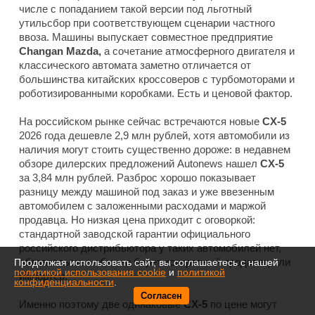
числе с попаданием такой версии под льготный
утильсбор при соответствующем сценарии частного
ввоза. Машины выпускает совместное предприятие
Changan Mazda,
а сочетание атмосферного двигателя и
классического автомата заметно отличается от
большинства китайских кроссоверов с турбомоторами и
роботизированными коробками. Есть и ценовой фактор.
На российском рынке сейчас встречаются новые
CX-5
2026 года дешевле 2,9 млн рублей, хотя автомобили из
наличия могут стоить существенно дороже: в недавнем
обзоре дилерских предложений Autonews нашел
CX-5
за 3,84 млн рублей. Разброс хорошо показывает
разницу между машиной под заказ и уже ввезенным
автомобилем с заложенными расходами и маржой
продавца. Но низкая цена приходит с оговоркой:
стандартной заводской гарантии официального
российского дистрибьютора у таких автомобилей нет,
обязательства обычно берет конкретный продавец или
Продолжая использовать сайт, вы соглашаетесь с нашей
политикой использования cookie
и
политикой
импортер.
конфиденциальности
.
Согласен
Именно поэтому две одинаковые
CX-5
по цене могут