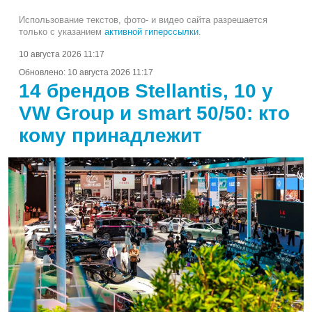
Использование текстов, фото- и видео сайта разрешается
только с указанием
активной гиперссылки
.
10 августа 2026 11:17
Обновлено:
10 августа 2026 11:17
14 брендов Stellantis, 10 у
VW Group и smart 50/50: кто
кому принадлежит