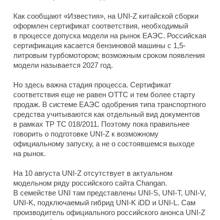
Как сообщают «Известия», на UNI-Z китайской сборки
оформлен сертификат соответствия, необходимый
в процессе допуска модели на рынок ЕАЭС. Российская
сертификация касается бензиновой машины с 1,5-
литровым турбомотором; возможным сроком появления
модели называется 2027 год.
Но здесь важна стадия процесса. Сертификат
соответствия еще не равен ОТТС и тем более старту
продаж. В системе ЕАЭС одобрения типа транспортного
средства учитываются как отдельный вид документов
в рамках ТР ТС 018/2011. Поэтому пока правильнее
говорить о подготовке UNI-Z к возможному
официальному запуску, а не о состоявшемся выходе
на рынок.
На 10 августа UNI-Z отсутствует в актуальном
модельном ряду российского сайта Changan.
В семействе UNI там представлены UNI-S, UNI-T, UNI-V,
UNI-K, подключаемый гибрид UNI-K iDD и UNI-L. Сам
производитель официального российского анонса UNI-Z