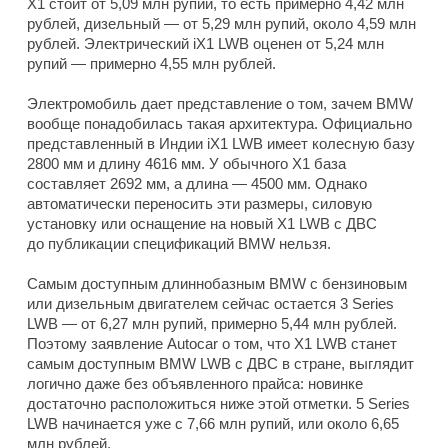
X1 стоит от 5,09 млн рупий, то есть примерно 4,42 млн
рублей, дизельный — от 5,29 млн рупий, около 4,59 млн
рублей. Электрический iX1 LWB оценен от 5,24 млн
рупий — примерно 4,55 млн рублей.
Электромобиль дает представление о том, зачем BMW
вообще понадобилась такая архитектура. Официально
представленный в Индии iX1 LWB имеет колесную базу
2800 мм и длину 4616 мм. У обычного X1 база
составляет 2692 мм, а длина — 4500 мм. Однако
автоматически переносить эти размеры, силовую
установку или оснащение на новый X1 LWB с ДВС
до публикации спецификаций BMW нельзя.
Самым доступным длиннобазным BMW с бензиновым
или дизельным двигателем сейчас остается 3 Series
LWB — от 6,27 млн рупий, примерно 5,44 млн рублей.
Поэтому заявление Autocar о том, что X1 LWB станет
самым доступным BMW LWB с ДВС в стране, выглядит
логично даже без объявленного прайса: новинке
достаточно расположиться ниже этой отметки. 5 Series
LWB начинается уже с 7,66 млн рупий, или около 6,65
млн рублей.