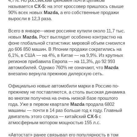
4,7%. Но российский феномен почти целиком
называется
CX-5:
на этот кроссовер пришлось свыше
90% всех новых
Mazda,
а его собственные продажи
выросли в 12,3 раза.
Всего в январе—июне россияне купили около 11,7 тыс.
новых
Mazda.
Рост выглядит особенно контрастно на
фоне глобальной статистики: мировой объем снизился
до 606 850 машин. В Японии продажи сократились на
6,1%, в США — на 4%, в Китае — на 9,9%. Из крупных
регионов прибавила Европа — на 11,3%, до 92 993
автомобилей. Однако 760% не означают, что
Mazda
внезапно вернула прежнюю дилерскую сеть.
Официально новые автомобили марки в Россию по-
прежнему не поставляются, а столь высокая динамика
во многом получена на очень низкой базе прошлого
года. Уже в первом квартале
Mazda
продала 6802
машины — почти в 14 раз больше год к году. Главный
двигатель этого спроса — китайский
CX-5
с
атмосферным мотором мощностью 155 л.с.
«Автостат» ранее связывал его популярность в том