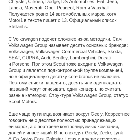
Chrysler, Citroën, Dodge, DS Automobiles, Fiat, Jeep,
Lancia, Maserati, Opel, Peugeot, Ram и Vauxhall.
Получается ровно 14 автомобильных марок, хотя
Motor1 в тексте пишет о 13. Официальный список
Stellantis.
С Volkswagen подсчет сложнее из-за методики. Сам
Volkswagen Group называет десять основных брендов:
Volkswagen, Volkswagen Commercial Vehicles, Skoda,
SEAT, CUPRA, Audi, Bentley, Lamborghini, Ducati
и Porsche. При этом Scout тоже входит в Volkswagen
Group и является подконтрольной группе компанией,
но в официальную десятку core brands не включен.
Поэтому списки на девять, десять или одиннадцать
названий могут описывать один концерн, но считать
разные категории. Структура Volkswagen Group, статус
Scout Motors.
Еще чаще путаница возникает вокруг Geely. Корректнее
говорить не о десятке полностью принадлежащих
ей марок, а о портфеле контролируемых компаний,
долей и инвестиций. В него входят Geely, Zeekr, Lynk
& Co, Volvo Cars, Polestar, Lotus и другие структуры.