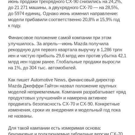
июнь продажи трехрядного CX-90 снизились на 24,2%,
до 21 271 машины, а двухрядного CX-70 — на 28,5%,
до 5974 единиц. Однако июнь изменил направление:
модели прибавили соответственно 20,8% и 15,9% год
к году.
Финансовое положение самой компании при этом
улучшилось. За апрель—июнь Mazda получила
рекордную для первого квартала выручку в 1,286 трлн
иен и чистую прибыль 29,6 млрд иен против убытка 42,1
млрд иен годом ранее. Глобальные продажи выросли
на 1%, до 304 тыс. автомобилей.
Как пишет Automotive News, финансовый директор
Mazda Джеффри Гайтон назвал положение крупных
моделей неприемлемым. Компания разрабатывает «ряд
продуктовых улучшений» и намерена активнее
продвигать безопасность CX-70 и CX-90. Конкретные
изменения, сроки их внедрения и модельный год пока
не названы.
Для такой кампании есть измеримая основа:
бензиновые и подключаемые гибридные версии CX-70