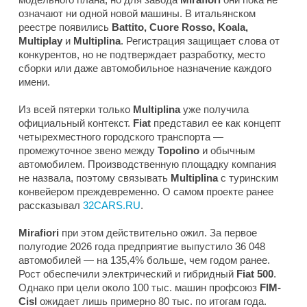
означают ни одной новой машины. В итальянском
реестре появились
Battito, Cuore Rosso, Koala,
Multiplay
и
Multiplina
. Регистрация защищает слова от
конкурентов, но не подтверждает разработку, место
сборки или даже автомобильное назначение каждого
имени.
Из всей пятерки только
Multiplina
уже получила
официальный контекст.
Fiat
представил ее как концепт
четырехместного городского транспорта —
промежуточное звено между
Topolino
и обычным
автомобилем. Производственную площадку компания
не назвала, поэтому связывать
Multiplina
с туринским
конвейером преждевременно. О самом проекте ранее
рассказывал
32CARS.RU
.
Mirafiori
при этом действительно ожил. За первое
полугодие 2026 года предприятие выпустило 36 048
автомобилей — на 135,4% больше, чем годом ранее.
Рост обеспечили электрический и гибридный
Fiat 500
.
Однако при цели около 100 тыс. машин профсоюз
FIM-
Cisl
ожидает лишь примерно 80 тыс. по итогам года.