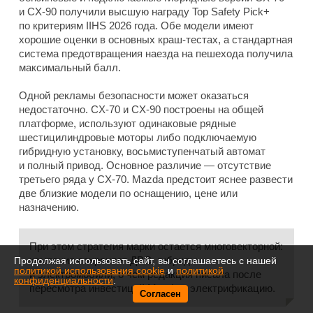
и CX-90 получили высшую награду Top Safety Pick+
по критериям IIHS 2026 года. Обе модели имеют
хорошие оценки в основных краш-тестах, а стандартная
система предотвращения наезда на пешехода получила
максимальный балл.
Одной рекламы безопасности может оказаться
недостаточно. CX-70 и CX-90 построены на общей
платформе, используют одинаковые рядные
шестицилиндровые моторы либо подключаемую
гибридную установку, восьмиступенчатый автомат
и полный привод. Основное различие — отсутствие
третьего ряда у CX-70. Mazda предстоит яснее развести
две близкие модели по оснащению, цене или
назначению.
При этом стратегия марки остается многовекторной:
компания сохраняет ДВС, гибриды
Продолжая использовать сайт, вы соглашаетесь с нашей
политикой использования cookie
и
политикой
и электромобили, о чем редакция писала после
конфиденциальности
.
пересмотра инвестиций Mazda в электрификацию.
Согласен