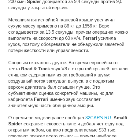
200 км/ч
Spider
добирается за 9,4 секунды против 9,0
секунды у закрытой версии.
Механизм пятислойной тканевой крыши увеличил
сухую массу примерно на 86 кг, до 1556 кг. Верх
складывается за 13,5 секунды, причем операцию можно
выполнять на скорости до 60 км/ч.
Ferrari
усилила
кузов, поэтому обозреватели не обнаружили заметной
потери жесткости или управляемости.
Спорным оказалось другое. Во время европейского
теста
Road & Track
звук V8 с открытой крышей назвали
слишком сдержанным из-за требований к шуму:
воздушный поток заглушал выпуск, а с поднятым
верхом двигатель был слышен лучше. Это
субъективная оценка конкретной машины, но для
кабриолета
Ferrari
именно звук составляет
значительную часть обещанной эмоции.
О премьере модели ранее сообщал
32CARS.RU
.
Amalfi
Spider
сохраняет скорость купе и добавляет езду под
открытым небом, однако предполагаемые $33 тыс.
покупают прежде всего крышу — причем наиболее