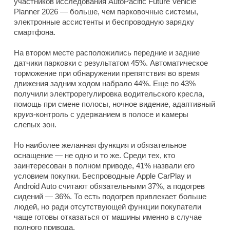
участников исследования AutoPacific Future Vehicle
Planner 2026 — больше, чем парковочные системы,
электронные ассистенты и беспроводную зарядку
смартфона.
На втором месте расположились передние и задние
датчики парковки с результатом 45%. Автоматическое
торможение при обнаружении препятствия во время
движения задним ходом набрало 44%. Еще по 43%
получили электрорегулировка водительского кресла,
помощь при смене полосы, ночное видение, адаптивный
круиз-контроль с удержанием в полосе и камеры
слепых зон.
Но наиболее желанная функция и обязательное
оснащение — не одно и то же. Среди тех, кто
заинтересован в полном приводе, 41% назвали его
условием покупки. Беспроводные Apple CarPlay и
Android Auto считают обязательными 37%, а подогрев
сидений — 36%. То есть подогрев привлекает больше
людей, но ради отсутствующей функции покупатели
чаще готовы отказаться от машины именно в случае
полного привода.