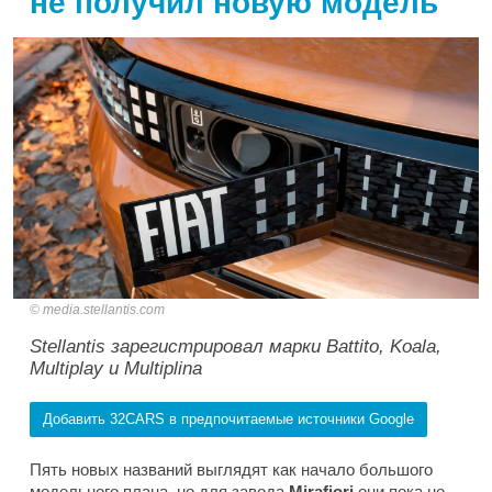
не получил новую модель
media.stellantis.com
Stellantis зарегистрировал марки Battito, Koala,
Multiplay и Multiplina
Добавить 32CARS в предпочитаемые источники Google
Пять новых названий выглядят как начало большого
модельного плана, но для завода
Mirafiori
они пока не