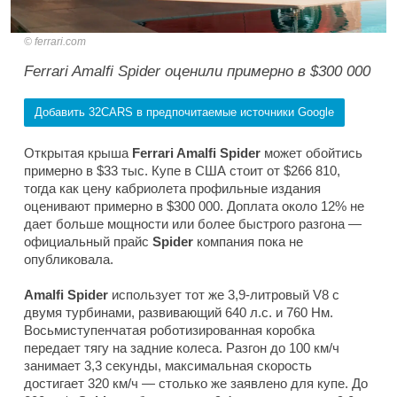
ferrari.com
Ferrari Amalfi Spider оценили примерно в $300 000
Добавить 32CARS в предпочитаемые источники Google
Открытая крыша
Ferrari Amalfi Spider
может обойтись
примерно в $33 тыс. Купе в США стоит от $266 810,
тогда как цену кабриолета профильные издания
оценивают примерно в $300 000. Доплата около 12% не
дает больше мощности или более быстрого разгона —
официальный прайс
Spider
компания пока не
опубликовала.
Amalfi Spider
использует тот же 3,9-литровый V8 с
двумя турбинами, развивающий 640 л.с. и 760 Нм.
Восьмиступенчатая роботизированная коробка
передает тягу на задние колеса. Разгон до 100 км/ч
занимает 3,3 секунды, максимальная скорость
достигает 320 км/ч — столько же заявлено для купе. До