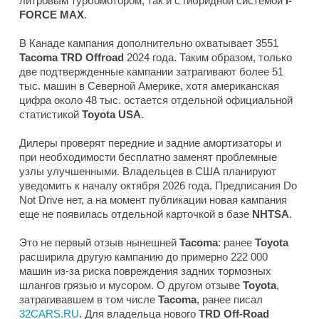
литровым турбомотором, так и с гибридной системой
i-
FORCE MAX
.
В Канаде кампания дополнительно охватывает 3551
Tacoma TRD Offroad
2024 года. Таким образом, только
две подтвержденные кампании затрагивают более 51
тыс. машин в Северной Америке, хотя американская
цифра около 48 тыс. остается отдельной официальной
статистикой
Toyota USA
.
Дилеры проверят передние и задние амортизаторы и
при необходимости бесплатно заменят проблемные
узлы улучшенными. Владельцев в США планируют
уведомить к началу октября 2026 года. Предписания Do
Not Drive нет, а на момент публикации новая кампания
еще не появилась отдельной карточкой в базе
NHTSA
.
Это не первый отзыв нынешней
Tacoma
: ранее
Toyota
расширила другую кампанию до примерно 222 000
машин из-за риска повреждения задних тормозных
шлангов грязью и мусором. О другом отзыве
Toyota
,
затрагивавшем в том числе
Tacoma
, ранее писал
32CARS.RU
. Для владельца нового
TRD Off-Road