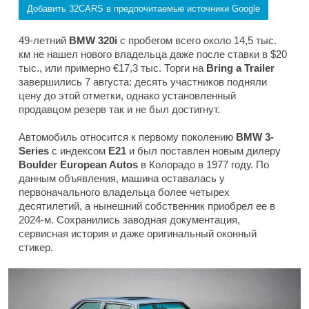
Добавить 32CARS в предпочитаемые источники Google
49-летний
BMW 320i
с пробегом всего около 14,5 тыс.
км не нашел нового владельца даже после ставки в $20
тыс., или примерно €17,3 тыс. Торги на
Bring a Trailer
завершились 7 августа: десять участников подняли
цену до этой отметки, однако установленный
продавцом резерв так и не был достигнут.
Автомобиль относится к первому поколению
BMW 3-
Series
с индексом
E21
и был поставлен новым дилеру
Boulder European Autos
в Колорадо в 1977 году. По
данным объявления, машина оставалась у
первоначального владельца более четырех
десятилетий, а нынешний собственник приобрел ее в
2024-м. Сохранились заводная документация,
сервисная история и даже оригинальный оконный
стикер.