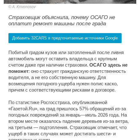
A. Krivonosov
Страховщик объяснила, почему ОСАГО не
оплатит ремонт машины после града
Добавить 32CARS в предпочитаемые источники Google
Побитый градом кузов или затопленный после ливня
автомобиль могут оставить владельца с крупным
счетом даже при наличии страховки.
ОСАГО здесь не
поможет
: оно страхует гражданскую ответственность
водителя, а не его собственную машину. Для
возмещения погодного ущерба нужен полис каско,
причем с соответствующими рисками в договоре.
По статистике Росгосстраха, опубликованной
«Газетой.Ru», на град пришлось 57% обращений из-за
погодных повреждений за январь—июль 2026 года. На
втором месте оказалось падение деревьев из-за ветра,
на третьем — подтопления. Страховщик отмечает, что
ущерб в таких случаях может достигать шести- и
семизначных сумм.