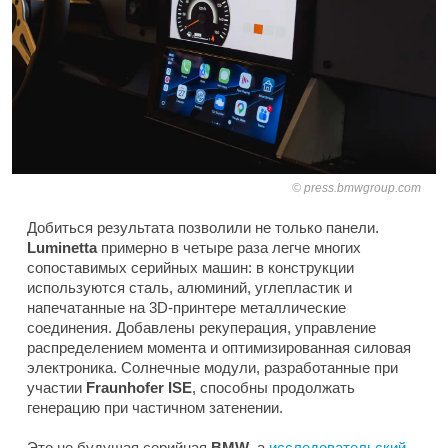
press.bmwgroup.com
Добиться результата позволили не только панели.
Luminetta
примерно в четыре раза легче многих
сопоставимых серийных машин: в конструкции
используются сталь, алюминий, углепластик и
напечатанные на 3D-принтере металлические
соединения. Добавлены рекуперация, управление
распределением момента и оптимизированная силовая
электроника. Солнечные модули, разработанные при
участии
Fraunhofer ISE
, способны продолжать
генерацию при частичном затенении.
Это не будущая серийная
BMW
, а
исследовательский