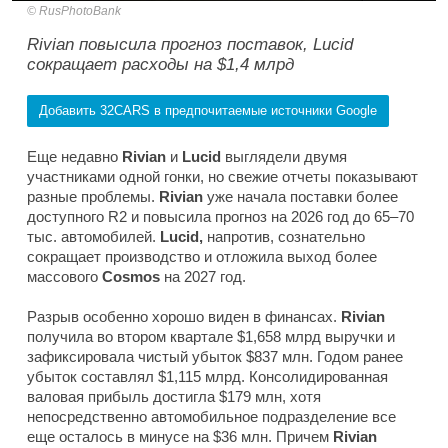
RusPhotoBank
Rivian повысила прогноз поставок, Lucid
сокращает расходы на $1,4 млрд
Добавить 32CARS в предпочитаемые источники Google
Еще недавно
Rivian
и
Lucid
выглядели двумя
участниками одной гонки, но свежие отчеты показывают
разные проблемы.
Rivian
уже начала поставки более
доступного R2 и повысила прогноз на 2026 год до 65–70
тыс. автомобилей.
Lucid,
напротив, сознательно
сокращает производство и отложила выход более
массового
Cosmos
на 2027 год.
Разрыв особенно хорошо виден в финансах.
Rivian
получила во втором квартале $1,658 млрд выручки и
зафиксировала чистый убыток $837 млн. Годом ранее
убыток составлял $1,115 млрд. Консолидированная
валовая прибыль достигла $179 млн, хотя
непосредственно автомобильное подразделение все
еще осталось в минусе на $36 млн. Причем
Rivian