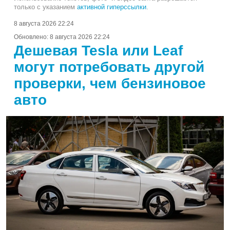
только с указанием
активной гиперссылки
.
8 августа 2026 22:24
Обновлено:
8 августа 2026 22:24
Дешевая Tesla или Leaf
могут потребовать другой
проверки, чем бензиновое
авто