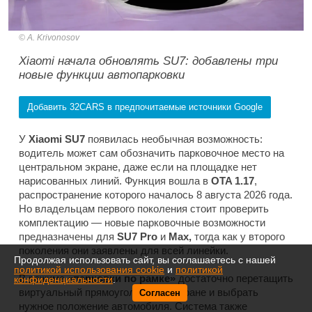
A. Krivonosov
Xiaomi начала обновлять SU7: добавлены три
новые функции автопарковки
Добавить 32CARS в предпочитаемые источники Google
У
Xiaomi SU7
появилась необычная возможность:
водитель может сам обозначить парковочное место на
центральном экране, даже если на площадке нет
нарисованных линий. Функция вошла в
OTA 1.17
,
распространение которого началось 8 августа 2026 года.
Но владельцам первого поколения стоит проверить
комплектацию — новые парковочные возможности
предназначены для
SU7 Pro
и
Max,
тогда как у второго
поколения они заявлены для всей линейки.
Продолжая использовать сайт, вы соглашаетесь с нашей
политикой использования cookie
и
политикой
В режиме
«парковки по рамке»
достаточно перетащить
конфиденциальности
.
виртуальный прямоугольник на экране и выбрать
Согласен
нужное положение автомобиля. Система также