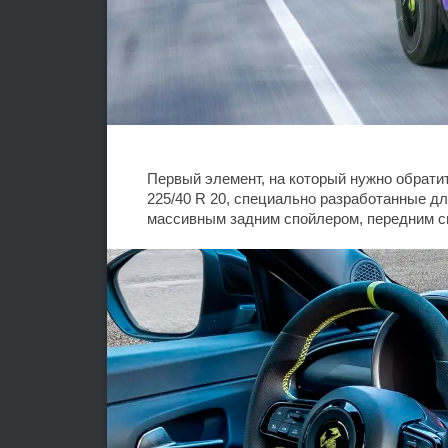
Первый элемент, на который нужно обратит
225/40 R 20, специально разработанные д
массивным задним спойлером, передним с