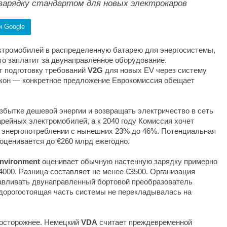
зарядку стандартом для новых электрокаров
и Google
ктромобилей в распределенную батарею для энергосистемы,
то заплатит за двунаправленное оборудование.
 подготовку требований
V2G
для новых EV через систему
закон — конкретное предложение Еврокомиссия обещает
збытке дешевой энергии и возвращать электричество в сеть
арейных электромобилей, а к 2040 году Комиссия хочет
м энергопотреблении с нынешних 23% до 46%. Потенциальная
 оценивается до €260 млрд ежегодно.
Environment
оценивает обычную настенную зарядку примерно
4000. Разница составляет не менее €3500. Организация
навливать двунаправленный бортовой преобразователь
дорогостоящая часть системы не перекладывалась на
осторожнее. Немецкий
VDA
считает преждевременной