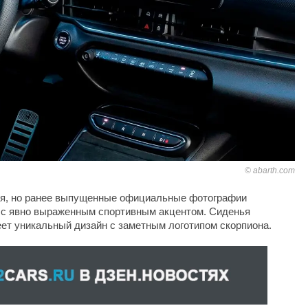
abarth.com
зя, но ранее выпущенные официальные фотографии
о с явно выраженным спортивным акцентом. Сиденья
еет уникальный дизайн с заметным логотипом скорпиона.