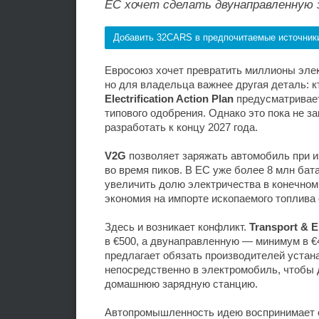
ЕС хочет сделать двунаправленную 
Добавить 32CARS в предпочитаемые источник
Евросоюз хочет превратить миллионы эле
но для владельца важнее другая деталь: к
Electrification Action Plan
предусматривает
типового одобрения. Однако это пока не 
разработать к концу 2027 года.
V2G
позволяет заряжать автомобиль при и
во время пиков. В ЕС уже более 8 млн бат
увеличить долю электричества в конечно
экономия на импорте ископаемого топлива
Здесь и возникает конфликт.
Transport & 
в €500, а двунаправленную — минимум в €
предлагает обязать производителей уста
непосредственно в электромобиль, чтобы 
домашнюю зарядную станцию.
Автопромышленность идею воспринимает 