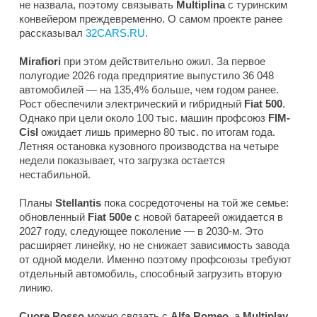
не назвала, поэтому связывать
Multiplina
с туринским
конвейером преждевременно. О самом проекте ранее
рассказывал
32CARS.RU
.
Mirafiori
при этом действительно ожил. За первое
полугодие 2026 года предприятие выпустило 36 048
автомобилей — на 135,4% больше, чем годом ранее.
Рост обеспечили электрический и гибридный
Fiat 500
.
Однако при цели около 100 тыс. машин профсоюз
FIM-
Cisl
ожидает лишь примерно 80 тыс. по итогам года.
Летняя остановка кузовного производства на четыре
недели показывает, что загрузка остается
нестабильной.
Планы
Stellantis
пока сосредоточены на той же семье:
обновленный
Fiat 500e
с новой батареей ожидается в
2027 году, следующее поколение — в 2030-м. Это
расширяет линейку, но не снижает зависимость завода
от одной модели. Именно поэтому профсоюзы требуют
отдельный автомобиль, способный загрузить вторую
линию.
Cuore Rosso
можно связать с
Alfa Romeo
, а
Multiplay