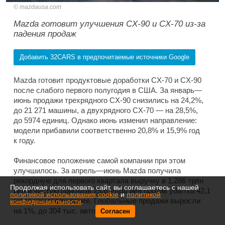
mazdausa.com
Mazda готовит улучшения CX-90 и CX-70 из-за
падения продаж
Добавить 32CARS в предпочитаемые источники Google
Mazda готовит продуктовые доработки CX-70 и CX-90
после слабого первого полугодия в США. За январь—
июнь продажи трехрядного CX-90 снизились на 24,2%,
до 21 271 машины, а двухрядного CX-70 — на 28,5%,
до 5974 единиц. Однако июнь изменил направление:
модели прибавили соответственно 20,8% и 15,9% год
к году.
Финансовое положение самой компании при этом
улучшилось. За апрель—июнь Mazda получила
рекордную для первого квартала выручку в 1,286 трлн
Продолжая использовать сайт, вы соглашаетесь с нашей
иен и чистую прибыль 29,6 млрд иен против убытка 42,1
политикой использования cookie
и
политикой
млрд иен годом ранее. Глобальные продажи выросли
конфиденциальности
.
на 1%, до 304 тыс. автомобилей.
Согласен