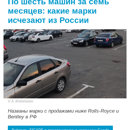
По шесть машин за семь
месяцев: какие марки
исчезают из России
A. Krivonosov
Названы марки с продажами ниже Rolls-Royce и
Bentley в РФ