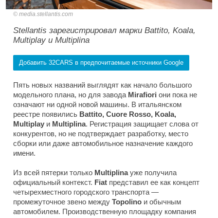
media.stellantis.com
Stellantis зарегистрировал марки Battito, Koala,
Multiplay и Multiplina
Добавить 32CARS в предпочитаемые источники Google
Пять новых названий выглядят как начало большого
модельного плана, но для завода
Mirafiori
они пока не
означают ни одной новой машины. В итальянском
реестре появились
Battito, Cuore Rosso, Koala,
Multiplay
и
Multiplina
. Регистрация защищает слова от
конкурентов, но не подтверждает разработку, место
сборки или даже автомобильное назначение каждого
имени.
Из всей пятерки только
Multiplina
уже получила
официальный контекст.
Fiat
представил ее как концепт
четырехместного городского транспорта —
промежуточное звено между
Topolino
и обычным
автомобилем. Производственную площадку компания