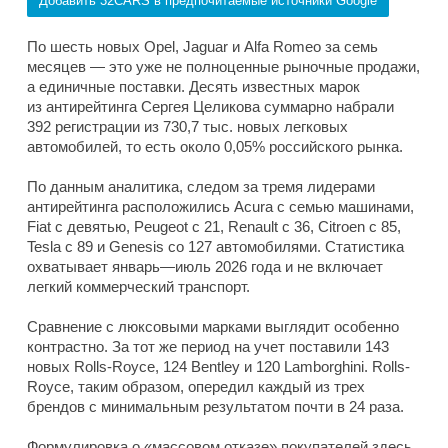
Добавить 32CARS в предпочитаемые источники Google
По шесть новых Opel, Jaguar и Alfa Romeo за семь
месяцев — это уже не полноценные рыночные продажи,
а единичные поставки. Десять известных марок
из антирейтинга Сергея Целикова суммарно набрали
392 регистрации из 730,7 тыс. новых легковых
автомобилей, то есть около 0,05% российского рынка.
По данным аналитика, следом за тремя лидерами
антирейтинга расположились Acura с семью машинами,
Fiat с девятью, Peugeot с 21, Renault с 36, Citroen с 85,
Tesla с 89 и Genesis со 127 автомобилями. Статистика
охватывает январь—июль 2026 года и не включает
легкий коммерческий транспорт.
Сравнение с люксовыми марками выглядит особенно
контрастно. За тот же период на учет поставили 143
новых Rolls-Royce, 124 Bentley и 120 Lamborghini. Rolls-
Royce, таким образом, опередил каждый из трех
брендов с минимальным результатом почти в 24 раза.
Формулировка о «массовом отказе» покупателей здесь