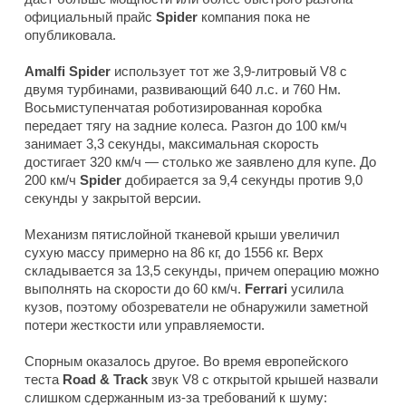
официальный прайс
Spider
компания пока не
опубликовала.
Amalfi Spider
использует тот же 3,9-литровый V8 с
двумя турбинами, развивающий 640 л.с. и 760 Нм.
Восьмиступенчатая роботизированная коробка
передает тягу на задние колеса. Разгон до 100 км/ч
занимает 3,3 секунды, максимальная скорость
достигает 320 км/ч — столько же заявлено для купе. До
200 км/ч
Spider
добирается за 9,4 секунды против 9,0
секунды у закрытой версии.
Механизм пятислойной тканевой крыши увеличил
сухую массу примерно на 86 кг, до 1556 кг. Верх
складывается за 13,5 секунды, причем операцию можно
выполнять на скорости до 60 км/ч.
Ferrari
усилила
кузов, поэтому обозреватели не обнаружили заметной
потери жесткости или управляемости.
Спорным оказалось другое. Во время европейского
теста
Road & Track
звук V8 с открытой крышей назвали
слишком сдержанным из-за требований к шуму: