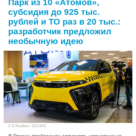
Парк из 10 «Атомов»,
субсидия до 925 тыс.
рублей и ТО раз в 20 тыс.:
разработчик предложил
необычную идею
D.Novikov / 32CARS