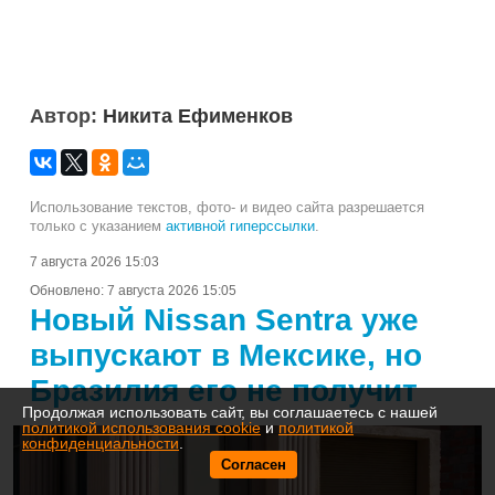
Автор:
Никита Ефименков
Использование текстов, фото- и видео сайта разрешается
только с указанием
активной гиперссылки
.
7 августа 2026 15:03
Обновлено:
7 августа 2026 15:05
Новый Nissan Sentra уже
выпускают в Мексике, но
Бразилия его не получит
Продолжая использовать сайт, вы соглашаетесь с нашей
политикой использования cookie
и
политикой
конфиденциальности
.
Согласен