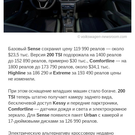
volkswagen-newsroom.com
Базовый
Sense
сохранил цену 119 990 реалов — около
$23,5 тыс. Версия
200 TSI
подорожала на 1400 реалов
до 152 890 реалов, примерно $30 тыс.,
Comfortline
— на
1800 реалов до 173 790 реалов, около $34,1 тыс.
Highline
за 186 290 и
Extreme
за 193 490 реалов цены
не изменили.
При этом оснащение младших машин стало богаче.
200
TSI
теперь штатно получает камеру заднего вида,
бесключевой доступ
Kessy
и передние парктроники,
Comfortline
— датчики дождя и света и электрохромное
зеркало. Для
Sense
появился пакет
Urban
с камерой и
17-дюймовыми дисками за 126 990 реалов.
Электрическую альтернативу кроссоверу недавно