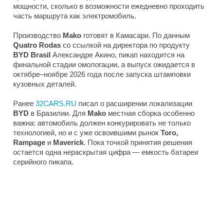
мощности, сколько в возможности ежедневно проходить
часть маршрута как электромобиль.
Производство
Mako
готовят в Камасари. По данным
Quatro Rodas
со ссылкой на директора по продукту
BYD Brasil
Александре Акино, пикап находится на
финальной стадии омологации, а выпуск ожидается в
октябре–ноябре 2026 года после запуска штамповки
кузовных деталей.
Ранее
32CARS.RU
писал о расширении локализации
BYD
в Бразилии. Для
Mako
местная сборка особенно
важна: автомобиль должен конкурировать не только
технологией, но и с уже освоившими рынок
Toro,
Rampage
и
Maverick
. Пока точкой принятия решения
остается одна нераскрытая цифра — емкость батареи
серийного пикапа.