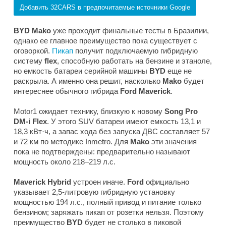
Добавить 32CARS в предпочитаемые источники Google
BYD Mako
уже проходит финальные тесты в Бразилии,
однако ее главное преимущество пока существует с
оговоркой.
Пикап
получит подключаемую гибридную
систему
flex
, способную работать на бензине и этаноле,
но емкость батареи серийной машины
BYD
еще не
раскрыла. А именно она решит, насколько
Mako
будет
интереснее обычного гибрида
Ford Maverick
.
Motor1
ожидает технику, близкую к новому
Song Pro
DM-i Flex
. У этого SUV батареи имеют емкость 13,1 и
18,3 кВт·ч, а запас хода без запуска ДВС составляет 57
и 72 км по методике Inmetro. Для
Mako
эти значения
пока не подтверждены: предварительно называют
мощность около 218–219 л.с.
Maverick Hybrid
устроен иначе.
Ford
официально
указывает 2,5-литровую гибридную установку
мощностью 194 л.с., полный привод и питание только
бензином; заряжать пикап от розетки нельзя. Поэтому
преимущество
BYD
будет не столько в пиковой