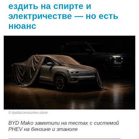
ездить на спирте и
электричестве — но есть
нюанс
bydaccessories.store
BYD Mako заметили на тестах с системой
PHEV на бензине и этаноле