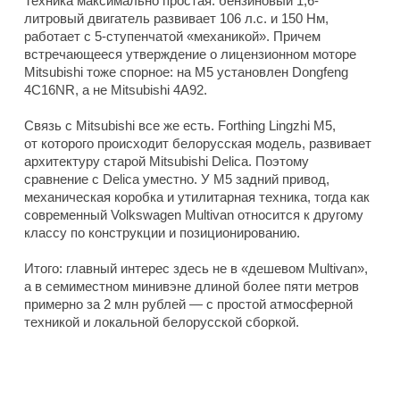
Техника максимально простая: бензиновый 1,6-
литровый двигатель развивает 106 л.с. и 150 Нм,
работает с 5-ступенчатой «механикой». Причем
встречающееся утверждение о лицензионном моторе
Mitsubishi тоже спорное: на M5 установлен Dongfeng
4C16NR, а не Mitsubishi 4A92.
Связь с Mitsubishi все же есть. Forthing Lingzhi M5,
от которого происходит белорусская модель, развивает
архитектуру старой Mitsubishi Delica. Поэтому
сравнение с Delica уместно. У M5 задний привод,
механическая коробка и утилитарная техника, тогда как
современный Volkswagen Multivan относится к другому
классу по конструкции и позиционированию.
Итого: главный интерес здесь не в «дешевом Multivan»,
а в семиместном минивэне длиной более пяти метров
примерно за 2 млн рублей — с простой атмосферной
техникой и локальной белорусской сборкой.