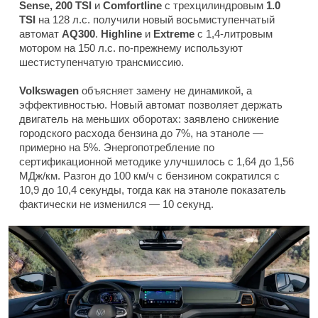
Sense, 200 TSI
и
Comfortline
с трехцилиндровым
1.0
TSI
на 128 л.с. получили новый восьмиступенчатый
автомат
AQ300
.
Highline
и
Extreme
с 1,4-литровым
мотором на 150 л.с. по-прежнему используют
шестиступенчатую трансмиссию.
Volkswagen
объясняет замену не динамикой, а
эффективностью. Новый автомат позволяет держать
двигатель на меньших оборотах: заявлено снижение
городского расхода бензина до 7%, на этаноле —
примерно на 5%. Энергопотребление по
сертификационной методике улучшилось с 1,64 до 1,56
МДж/км. Разгон до 100 км/ч с бензином сократился с
10,9 до 10,4 секунды, тогда как на этаноле показатель
фактически не изменился — 10 секунд.