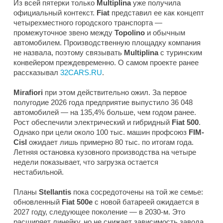
Из всей пятерки только
Multiplina
уже получила
официальный контекст.
Fiat
представил ее как концепт
четырехместного городского транспорта —
промежуточное звено между
Topolino
и обычным
автомобилем. Производственную площадку компания
не назвала, поэтому связывать
Multiplina
с туринским
конвейером преждевременно. О самом проекте ранее
рассказывал
32CARS.RU
.
Mirafiori
при этом действительно ожил. За первое
полугодие 2026 года предприятие выпустило 36 048
автомобилей — на 135,4% больше, чем годом ранее.
Рост обеспечили электрический и гибридный
Fiat 500
.
Однако при цели около 100 тыс. машин профсоюз
FIM-
Cisl
ожидает лишь примерно 80 тыс. по итогам года.
Летняя остановка кузовного производства на четыре
недели показывает, что загрузка остается
нестабильной.
Планы
Stellantis
пока сосредоточены на той же семье:
обновленный
Fiat 500e
с новой батареей ожидается в
2027 году, следующее поколение — в 2030-м. Это
расширяет линейку, но не снижает зависимость завода