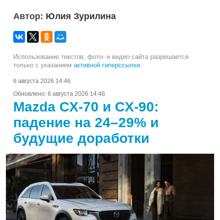
Автор:
Юлия Зурилина
Использование текстов, фото- и видео сайта разрешается
только с указанием
активной гиперссылки
.
6 августа 2026 14:46
Обновлено:
6 августа 2026 14:46
Mazda CX-70 и CX-90:
падение на 24–29% и
будущие доработки