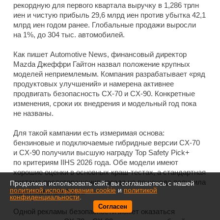
рекордную для первого квартала выручку в 1,286 трлн
иен и чистую прибыль 29,6 млрд иен против убытка 42,1
млрд иен годом ранее. Глобальные продажи выросли
на 1%, до 304 тыс. автомобилей.
Как пишет Automotive News, финансовый директор
Mazda Джеффри Гайтон назвал положение крупных
моделей неприемлемым. Компания разрабатывает «ряд
продуктовых улучшений» и намерена активнее
продвигать безопасность CX-70 и CX-90. Конкретные
изменения, сроки их внедрения и модельный год пока
не названы.
Для такой кампании есть измеримая основа:
бензиновые и подключаемые гибридные версии CX-70
и CX-90 получили высшую награду Top Safety Pick+
по критериям IIHS 2026 года. Обе модели имеют
хорошие оценки в основных краш-тестах, а стандартная
система предотвращения наезда на пешехода получила
Продолжая использовать сайт, вы соглашаетесь с нашей
политикой использования cookie
и
политикой
максимальный балл.
конфиденциальности
.
Согласен
Одной рекламы безопасности может оказаться