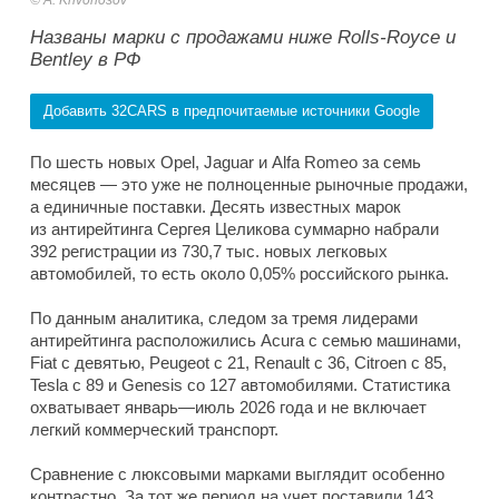
A. Krivonosov
Названы марки с продажами ниже Rolls-Royce и
Bentley в РФ
Добавить 32CARS в предпочитаемые источники Google
По шесть новых Opel, Jaguar и Alfa Romeo за семь
месяцев — это уже не полноценные рыночные продажи,
а единичные поставки. Десять известных марок
из антирейтинга Сергея Целикова суммарно набрали
392 регистрации из 730,7 тыс. новых легковых
автомобилей, то есть около 0,05% российского рынка.
По данным аналитика, следом за тремя лидерами
антирейтинга расположились Acura с семью машинами,
Fiat с девятью, Peugeot с 21, Renault с 36, Citroen с 85,
Tesla с 89 и Genesis со 127 автомобилями. Статистика
охватывает январь—июль 2026 года и не включает
легкий коммерческий транспорт.
Сравнение с люксовыми марками выглядит особенно
контрастно. За тот же период на учет поставили 143