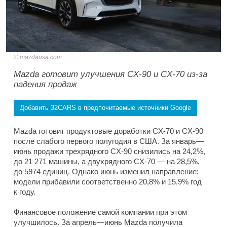
mazdausa.com
Mazda готовит улучшения CX-90 и CX-70 из-за
падения продаж
Добавить 32CARS в предпочитаемые источники Google
Mazda готовит продуктовые доработки CX-70 и CX-90
после слабого первого полугодия в США. За январь—
июнь продажи трехрядного CX-90 снизились на 24,2%,
до 21 271 машины, а двухрядного CX-70 — на 28,5%,
до 5974 единиц. Однако июнь изменил направление:
модели прибавили соответственно 20,8% и 15,9% год
к году.
Финансовое положение самой компании при этом
улучшилось. За апрель—июнь Mazda получила