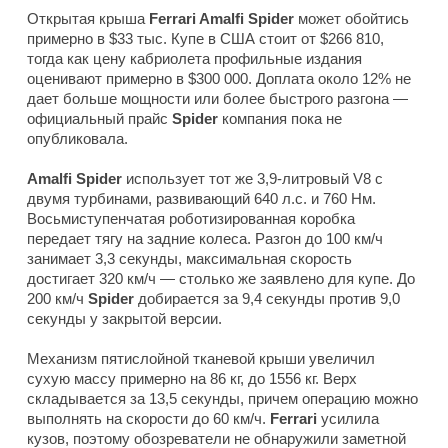
Открытая крыша
Ferrari Amalfi Spider
может обойтись
примерно в $33 тыс. Купе в США стоит от $266 810,
тогда как цену кабриолета профильные издания
оценивают примерно в $300 000. Доплата около 12% не
дает больше мощности или более быстрого разгона —
официальный прайс
Spider
компания пока не
опубликовала.
Amalfi Spider
использует тот же 3,9-литровый V8 с
двумя турбинами, развивающий 640 л.с. и 760 Нм.
Восьмиступенчатая роботизированная коробка
передает тягу на задние колеса. Разгон до 100 км/ч
занимает 3,3 секунды, максимальная скорость
достигает 320 км/ч — столько же заявлено для купе. До
200 км/ч
Spider
добирается за 9,4 секунды против 9,0
секунды у закрытой версии.
Механизм пятислойной тканевой крыши увеличил
сухую массу примерно на 86 кг, до 1556 кг. Верх
складывается за 13,5 секунды, причем операцию можно
выполнять на скорости до 60 км/ч.
Ferrari
усилила
кузов, поэтому обозреватели не обнаружили заметной