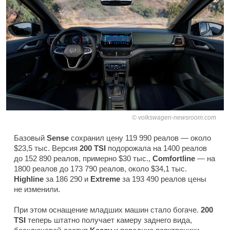
volkswagen-newsroom.com
Базовый
Sense
сохранил цену 119 990 реалов — около
$23,5 тыс. Версия
200 TSI
подорожала на 1400 реалов
до 152 890 реалов, примерно $30 тыс.,
Comfortline
— на
1800 реалов до 173 790 реалов, около $34,1 тыс.
Highline
за 186 290 и
Extreme
за 193 490 реалов цены
не изменили.
При этом оснащение младших машин стало богаче.
200
TSI
теперь штатно получает камеру заднего вида,