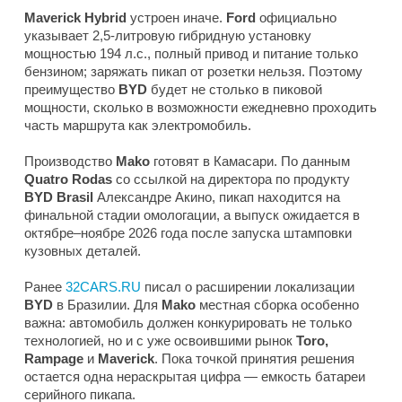
Maverick Hybrid
устроен иначе.
Ford
официально
указывает 2,5-литровую гибридную установку
мощностью 194 л.с., полный привод и питание только
бензином; заряжать пикап от розетки нельзя. Поэтому
преимущество
BYD
будет не столько в пиковой
мощности, сколько в возможности ежедневно проходить
часть маршрута как электромобиль.
Производство
Mako
готовят в Камасари. По данным
Quatro Rodas
со ссылкой на директора по продукту
BYD Brasil
Александре Акино, пикап находится на
финальной стадии омологации, а выпуск ожидается в
октябре–ноябре 2026 года после запуска штамповки
кузовных деталей.
Ранее
32CARS.RU
писал о расширении локализации
BYD
в Бразилии. Для
Mako
местная сборка особенно
важна: автомобиль должен конкурировать не только
технологией, но и с уже освоившими рынок
Toro,
Rampage
и
Maverick
. Пока точкой принятия решения
остается одна нераскрытая цифра — емкость батареи
серийного пикапа.