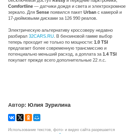
бесключевой доступ
Kessy
и передние парктроники,
Comfortline
— датчики дождя и света и электрохромное
зеркало. Для
Sense
появился пакет
Urban
с камерой и
17-дюймовыми дисками за 126 990 реалов.
Электрическую альтернативу кроссоверу недавно
разбирал
32CARS.RU
. В бензиновой гамме выбор
теперь проходит не только по мощности:
1.0 TSI
предлагает более современную трансмиссию и
потенциально меньший расход, а доплата за
1.4 TSI
покупает прежде всего дополнительные 22 л.с.
Автор:
Юлия Зурилина
Использование текстов, фото- и видео сайта разрешается