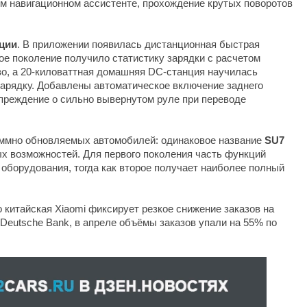
м навигационном ассистенте, прохождение крутых поворотов
ции
. В приложении появилась дистанционная быстрая
вое поколение получило статистику зарядки с расчетом
о, а 20-киловаттная домашняя DC-станция научилась
арядку. Добавлены автоматическое включение заднего
преждение о сильно вывернутом руле при переводе
ммно обновляемых автомобилей: одинаковое название
SU7
ых возможностей. Для первого поколения часть функций
 оборудования, тогда как второе получает наиболее полный
о китайская Xiaomi фиксирует резкое снижение заказов на
Deutsche Bank, в апреле объёмы заказов упали на 55% по