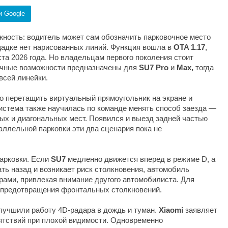
и Google
ность: водитель может сам обозначить парковочное место
щадке нет нарисованных линий. Функция вошла в
OTA 1.17
,
ста 2026 года. Но владельцам первого поколения стоит
очные возможности предназначены для
SU7 Pro
и
Max,
тогда
всей линейки.
о перетащить виртуальный прямоугольник на экране и
истема также научилась по команде менять способ заезда —
х и диагональных мест. Появился и выезд задней частью
аллельной парковки эти два сценария пока не
арковки. Если
SU7
медленно движется вперед в режиме D, а
ть назад и возникает риск столкновения, автомобиль
рами, привлекая внимание другого автомобилиста. Для
 предотвращения фронтальных столкновений.
учшили работу 4D-радара в дождь и туман.
Xiaomi
заявляет
ятствий при плохой видимости. Одновременно