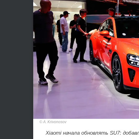
A. Krivonosov
Xiaomi начала обновлять SU7: доба