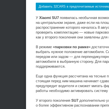
Добавить 32CARS в предпочитаемые источник
У
Xiaomi SU7
появилась необычная возмож
на центральном экране, даже если на пло
распространение которого началось 8 авгу
проверить комплектацию — новые парков
как у второго поколения они заявлены для 
В режиме
«парковки по рамке»
достаточн
выбрать нужное положение автомобиля. С
передом или задом — для перпендикулярны
автомобиля в выбранную сторону. Для пар
поддерживаются.
Еще одна функция рассчитана на тесные п
стоящая перед ним машина начинает сдава
предупредит водителя и сможет мигать фа
работы необходимо активировать систему
У второго поколения
SU7
дополнительно ул
о более эффективном распознавании преп