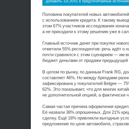
Добавить 32CARS в предпочитаемые источник
Половина покупателей новых автомобилей
с использованием кредита. К такому вывод
этом 67% участников исследования изнач
а не приходили к этому решению уже в сал
Главный источник денег при покупке новог
отметили 55% респондентов: речь идёт о н
почти сравнялся с этим сценарием — им 
бюджет деньгами от продажи предыдущей
В целом по рынку, по данным Frank RG, д
составляет 46%. Но между брендами разни
зафиксирована у покупателей Belgee — 75
62%. Это показывает, что для многих кита
не дополнительной опцией, а фактически 
Самая частая причина оформления кредита
Её назвали 38% опрошенных. Для 21% кред
сделку. Ещё 18% привлекли выгодные усло
предложение по цене автомобиля, страхов