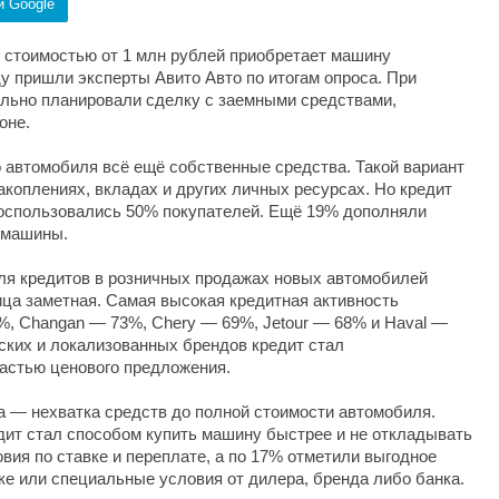
и Google
 стоимостью от 1 млн рублей приобретает машину
у пришли эксперты Авито Авто по итогам опроса. При
ально планировали сделку с заемными средствами,
оне.
о автомобиля всё ещё собственные средства. Такой вариант
акоплениях, вкладах и других личных ресурсах. Но кредит
воспользовались 50% покупателей. Ещё 19% дополняли
 машины.
оля кредитов в розничных продажах новых автомобилей
ца заметная. Самая высокая кредитная активность
%, Changan — 73%, Chery — 69%, Jetour — 68% и Haval —
йских и локализованных брендов кредит стал
частью ценового предложения.
 — нехватка средств до полной стоимости автомобиля.
ит стал способом купить машину быстрее и не откладывать
вия по ставке и переплате, а по 17% отметили выгодное
ке или специальные условия от дилера, бренда либо банка.