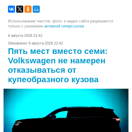
Использование текстов, фото- и видео сайта разрешается
только с указанием
активной гиперссылки
.
6 августа 2026 22:42
Обновлено:
6 августа 2026 22:42
Пять мест вместо семи:
Volkswagen не намерен
отказываться от
купеобразного кузова