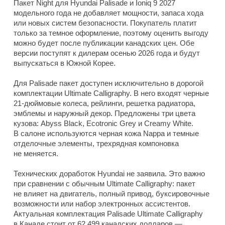
Пакет Night для Hyundai Palisade и Ioniq 9 2027
модельного года не добавляет мощности, запаса хода
или новых систем безопасности. Покупатель платит
только за темное оформление, поэтому оценить выгоду
можно будет после публикации канадских цен. Обе
версии поступят к дилерам осенью 2026 года и будут
выпускаться в Южной Корее.
Для Palisade пакет доступен исключительно в дорогой
комплектации Ultimate Calligraphy. В него входят черные
21-дюймовые колеса, рейлинги, решетка радиатора,
эмблемы и наружный декор. Предложены три цвета
кузова: Abyss Black, Ecotronic Grey и Creamy White.
В салоне используются черная кожа Nappa и темные
отделочные элементы, трехрядная компоновка
не меняется.
Технических доработок Hyundai не заявила. Это важно
при сравнении с обычным Ultimate Calligraphy: пакет
не влияет на двигатель, полный привод, буксировочные
возможности или набор электронных ассистентов.
Актуальная комплектация Palisade Ultimate Calligraphy
в Канаде стоит от 62 499 канадских долларов —