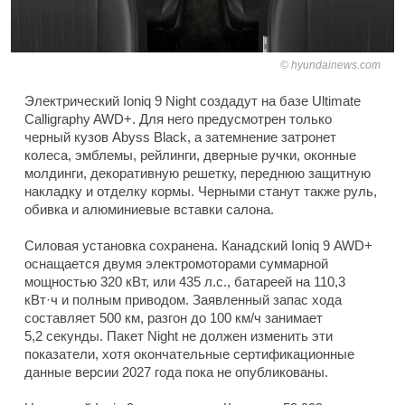
hyundainews.com
Электрический Ioniq 9 Night создадут на базе Ultimate
Calligraphy AWD+. Для него предусмотрен только
черный кузов Abyss Black, а затемнение затронет
колеса, эмблемы, рейлинги, дверные ручки, оконные
молдинги, декоративную решетку, переднюю защитную
накладку и отделку кормы. Черными станут также руль,
обивка и алюминиевые вставки салона.
Силовая установка сохранена. Канадский Ioniq 9 AWD+
оснащается двумя электромоторами суммарной
мощностью 320 кВт, или 435 л.с., батареей на 110,3
кВт·ч и полным приводом. Заявленный запас хода
составляет 500 км, разгон до 100 км/ч занимает
5,2 секунды. Пакет Night не должен изменить эти
показатели, хотя окончательные сертификационные
данные версии 2027 года пока не опубликованы.