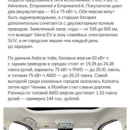
Adventure, Empowered и Empowered A. Покупателю дают
два аккумулятора — 63 и 75 кВт·ч. Обе версии могут
быть заднеприводными, а старшая батарея
дополнительно сочетается с двухмоторным полным
приводом. Заявленный запас хода — от 535 до 665 км,
что выводит Sierra EV в зону семейных электрических
SUV, а не городских машин «на каждый день
до зарядки».
По данным Autocar India, базовые версии 63 кВт·ч
с задним приводом в городах стоят от 19,39 до 24,38
лакха рупий, варианты 75 кВт·ч RWD — до 26,91 лакха,
а топовая 75 кВт·ч AWD — до 28,19 лакха. Самой
выгодной среди указанных городов оказалась Колката,
затем идет Ченнаи, а Мумбаи стал самым дорогим.
Разница по топовой AWD-версии достигает 1,53 лакха
рупий — примерно 144 тыс. рублей.