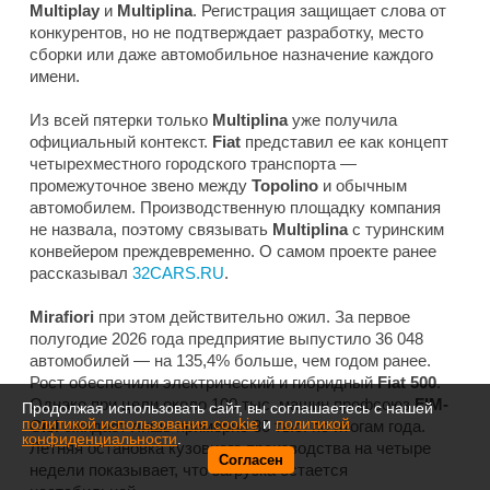
Multiplay
и
Multiplina
. Регистрация защищает слова от
конкурентов, но не подтверждает разработку, место
сборки или даже автомобильное назначение каждого
имени.
Из всей пятерки только
Multiplina
уже получила
официальный контекст.
Fiat
представил ее как концепт
четырехместного городского транспорта —
промежуточное звено между
Topolino
и обычным
автомобилем. Производственную площадку компания
не назвала, поэтому связывать
Multiplina
с туринским
конвейером преждевременно. О самом проекте ранее
рассказывал
32CARS.RU
.
Mirafiori
при этом действительно ожил. За первое
полугодие 2026 года предприятие выпустило 36 048
автомобилей — на 135,4% больше, чем годом ранее.
Рост обеспечили электрический и гибридный
Fiat 500
.
Однако при цели около 100 тыс. машин профсоюз
FIM-
Продолжая использовать сайт, вы соглашаетесь с нашей
политикой использования cookie
и
политикой
Cisl
ожидает лишь примерно 80 тыс. по итогам года.
конфиденциальности
.
Летняя остановка кузовного производства на четыре
Согласен
недели показывает, что загрузка остается