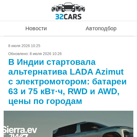
Новости
Автоподбор
8 июля 2026 10:25
Обновлено:
8 июля 2026 10:26
В Индии стартовала
альтернатива LADA Azimut
с электромотором: батареи
63 и 75 кВт·ч, RWD и AWD,
цены по городам