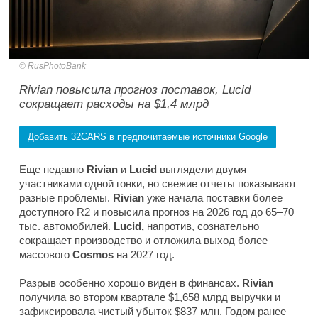
RusPhotoBank
Rivian повысила прогноз поставок, Lucid
сокращает расходы на $1,4 млрд
Добавить 32CARS в предпочитаемые источники Google
Еще недавно
Rivian
и
Lucid
выглядели двумя
участниками одной гонки, но свежие отчеты показывают
разные проблемы.
Rivian
уже начала поставки более
доступного R2 и повысила прогноз на 2026 год до 65–70
тыс. автомобилей.
Lucid,
напротив, сознательно
сокращает производство и отложила выход более
массового
Cosmos
на 2027 год.
Разрыв особенно хорошо виден в финансах.
Rivian
получила во втором квартале $1,658 млрд выручки и
зафиксировала чистый убыток $837 млн. Годом ранее