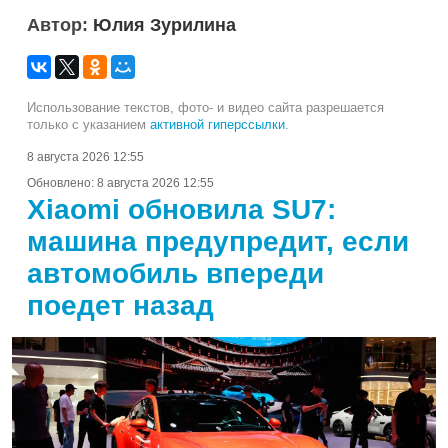
Автор:
Юлия Зурилина
Использование текстов, фото- и видео сайта разрешается
только с указанием
активной гиперссылки
.
8 августа 2026 12:55
Обновлено:
8 августа 2026 12:55
Xiaomi обновила SU7:
машина предупредит, если
автомобиль впереди
поедет назад