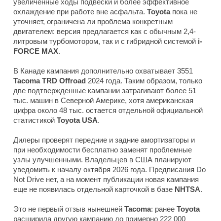
увеличенные ходы подвески и более эффективное
охлаждение при работе вне асфальта.
Toyota
пока не
уточняет, ограничена ли проблема конкретным
двигателем: версия предлагается как с обычным 2,4-
литровым турбомотором, так и с гибридной системой
i-
FORCE MAX
.
В Канаде кампания дополнительно охватывает 3551
Tacoma TRD Offroad
2024 года. Таким образом, только
две подтвержденные кампании затрагивают более 51
тыс. машин в Северной Америке, хотя американская
цифра около 48 тыс. остается отдельной официальной
статистикой
Toyota USA
.
Дилеры проверят передние и задние амортизаторы и
при необходимости бесплатно заменят проблемные
узлы улучшенными. Владельцев в США планируют
уведомить к началу октября 2026 года. Предписания Do
Not Drive нет, а на момент публикации новая кампания
еще не появилась отдельной карточкой в базе
NHTSA
.
Это не первый отзыв нынешней
Tacoma
: ранее
Toyota
расширила другую кампанию до примерно 222 000