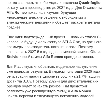
прямо заявляет, что обе модели, включая
Quadrifoglio
,
останутся в производстве до 2027 года. Для D-сегмента
Alfa Romeo
пока лишь изучает будущие
многоэнергетические решения с гибридными и
электрическими версиями и обещает раскрыть детали
позднее.
Еще один подтвержденный проект — новый хэтчбек C-
класса на будущей архитектуре
STLA One
, но даты его
премьеры производитель пока не назвал. Поэтому
превращать 2027-й в год одновременной замены
Giulia
,
Stelvio
и всей гаммы
Alfa Romeo
преждевременно.
Для
Fiat
ситуация обратная: модельное наступление
уже приносит результат. В первом полугодии 2026 года
регистрации марки в Европе выросли на 21,7%, а доля
достигла 3,3%. Поэтому 2027-й для двух итальянских
брендов будет означать разное:
Fiat
предстоит
развивать уже расширенную гамму, а
Alfa Romeo
—
начать переход к следующему поколению моделей.