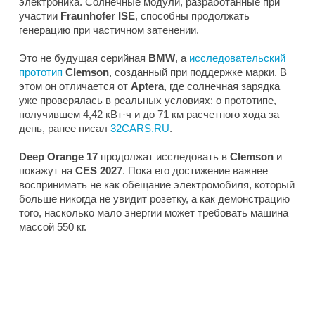
электроника. Солнечные модули, разработанные при
участии
Fraunhofer ISE
, способны продолжать
генерацию при частичном затенении.
Это не будущая серийная
BMW
, а
исследовательский
прототип
Clemson
, созданный при поддержке марки. В
этом он отличается от
Aptera
, где солнечная зарядка
уже проверялась в реальных условиях: о прототипе,
получившем 4,42 кВт·ч и до 71 км расчетного хода за
день, ранее писал
32CARS.RU
.
Deep Orange 17
продолжат исследовать в
Clemson
и
покажут на
CES 2027
. Пока его достижение важнее
воспринимать не как обещание электромобиля, который
больше никогда не увидит розетку, а как демонстрацию
того, насколько мало энергии может требовать машина
массой 550 кг.