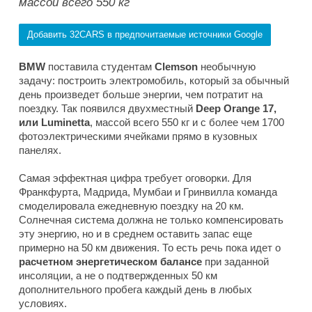
массой всего 550 кг
Добавить 32CARS в предпочитаемые источники Google
BMW
поставила студентам
Clemson
необычную
задачу: построить электромобиль, который за обычный
день произведет больше энергии, чем потратит на
поездку. Так появился двухместный
Deep Orange 17,
или Luminetta
, массой всего 550 кг и с более чем 1700
фотоэлектрическими ячейками прямо в кузовных
панелях.
Самая эффектная цифра требует оговорки. Для
Франкфурта, Мадрида, Мумбаи и Гринвилла команда
смоделировала ежедневную поездку на 20 км.
Солнечная система должна не только компенсировать
эту энергию, но и в среднем оставить запас еще
примерно на 50 км движения. То есть речь пока идет о
расчетном энергетическом балансе
при заданной
инсоляции, а не о подтвержденных 50 км
дополнительного пробега каждый день в любых
условиях.