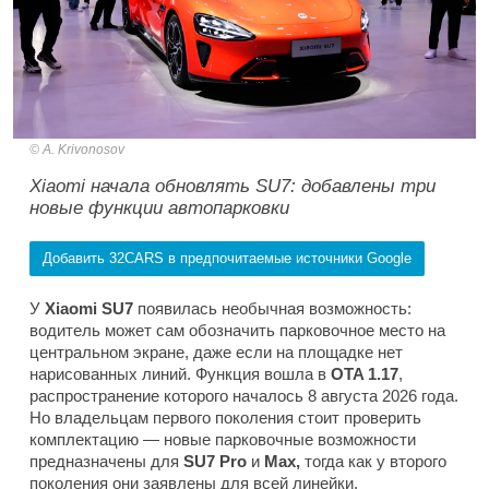
A. Krivonosov
Xiaomi начала обновлять SU7: добавлены три
новые функции автопарковки
Добавить 32CARS в предпочитаемые источники Google
У
Xiaomi SU7
появилась необычная возможность:
водитель может сам обозначить парковочное место на
центральном экране, даже если на площадке нет
нарисованных линий. Функция вошла в
OTA 1.17
,
распространение которого началось 8 августа 2026 года.
Но владельцам первого поколения стоит проверить
комплектацию — новые парковочные возможности
предназначены для
SU7 Pro
и
Max,
тогда как у второго
поколения они заявлены для всей линейки.