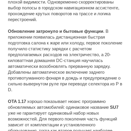
плохой видимости. Одновременно скорректированы
выбор полосы в городском навигационном ассистенте,
прохождение крутых поворотов на трассе и логика
перестроений.
Обновление затронуло и бытовые функции
. В
приложении появилась дистанционная быстрая
подготовка салона к жаре или холоду, первое поколение
получило статистику зарядки с расчетом
предполагаемых расходов на электричество, а 20-
киловаттная домашняя DC-станция научилась
автоматически возобновлять прерванную зарядку.
Добавлены автоматическое включение заднего
противотуманного фонаря в дождь и предупреждение о
сильно вывернутом руле при переводе селектора из P в
D.
OTA 1.17
хорошо показывает нюанс программно
обновляемых автомобилей: одинаковое название
SU7
уже не гарантирует одинаковый набор новых
возможностей. Для первого поколения часть функций
зависит от комплектации и установленного
оборудования, тогда как второе получает наиболее