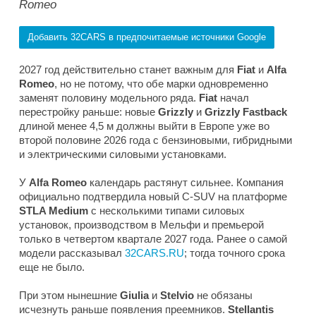
Romeo
Добавить 32CARS в предпочитаемые источники Google
2027 год действительно станет важным для
Fiat
и
Alfa
Romeo
, но не потому, что обе марки одновременно
заменят половину модельного ряда.
Fiat
начал
перестройку раньше: новые
Grizzly
и
Grizzly Fastback
длиной менее 4,5 м должны выйти в Европе уже во
второй половине 2026 года с бензиновыми, гибридными
и электрическими силовыми установками.
У
Alfa Romeo
календарь растянут сильнее. Компания
официально подтвердила новый C-SUV на платформе
STLA Medium
с несколькими типами силовых
установок, производством в Мельфи и премьерой
только в четвертом квартале 2027 года. Ранее о самой
модели рассказывал
32CARS.RU
; тогда точного срока
еще не было.
При этом нынешние
Giulia
и
Stelvio
не обязаны
исчезнуть раньше появления преемников.
Stellantis