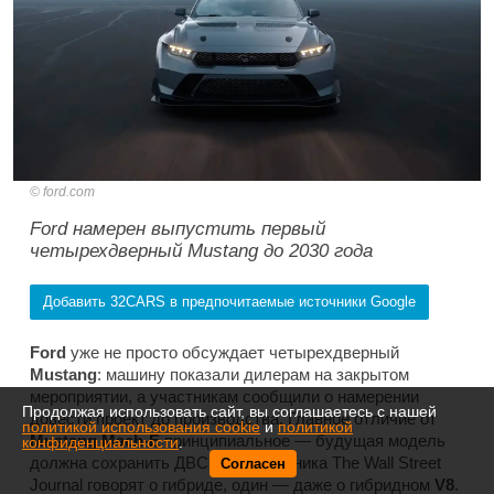
ford.com
Ford намерен выпустить первый
четырехдверный Mustang до 2030 года
Добавить 32CARS в предпочитаемые источники Google
Ford
уже не просто обсуждает четырехдверный
Mustang
: машину показали дилерам на закрытом
мероприятии, а участникам сообщили о намерении
Продолжая использовать сайт, вы соглашаетесь с нашей
довести проект до производства. Главное отличие от
политикой использования cookie
и
политикой
Mustang Mach-E
принципиальное — будущая модель
конфиденциальности
.
должна сохранить ДВС. Два источника
The Wall Street
Согласен
Journal
говорят о гибриде, один — даже о гибридном
V8
.