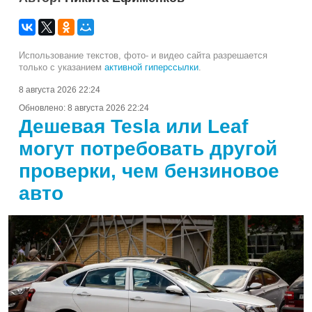
Использование текстов, фото- и видео сайта разрешается
только с указанием
активной гиперссылки
.
8 августа 2026 22:24
Обновлено:
8 августа 2026 22:24
Дешевая Tesla или Leaf
могут потребовать другой
проверки, чем бензиновое
авто