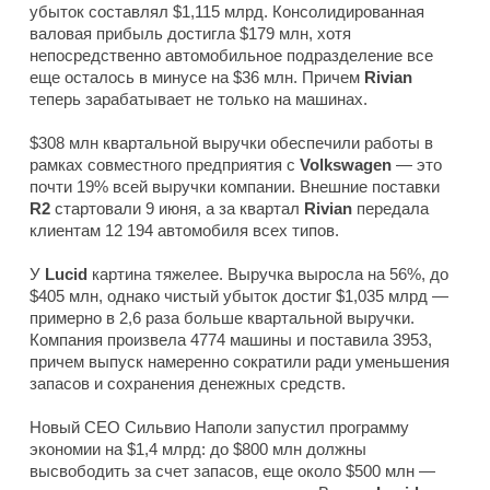
убыток составлял $1,115 млрд. Консолидированная
валовая прибыль достигла $179 млн, хотя
непосредственно автомобильное подразделение все
еще осталось в минусе на $36 млн. Причем
Rivian
теперь зарабатывает не только на машинах.
$308 млн квартальной выручки обеспечили работы в
рамках совместного предприятия с
Volkswagen
— это
почти 19% всей выручки компании. Внешние поставки
R2
стартовали 9 июня, а за квартал
Rivian
передала
клиентам 12 194 автомобиля всех типов.
У
Lucid
картина тяжелее. Выручка выросла на 56%, до
$405 млн, однако чистый убыток достиг $1,035 млрд —
примерно в 2,6 раза больше квартальной выручки.
Компания произвела 4774 машины и поставила 3953,
причем выпуск намеренно сократили ради уменьшения
запасов и сохранения денежных средств.
Новый CEO Сильвио Наполи запустил программу
экономии на $1,4 млрд: до $800 млн должны
высвободить за счет запасов, еще около $500 млн —