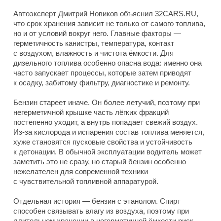
Автоэксперт Дмитрий Новиков объяснил 32CARS.RU,
что срок хранения зависит не только от самого топлива,
но и от условий вокруг него. Главные факторы —
герметичность канистры, температура, контакт
с воздухом, влажность и чистота ёмкости. Для
дизельного топлива особенно опасна вода: именно она
часто запускает процессы, которые затем приводят
к осадку, забитому фильтру, диагностике и ремонту.
Бензин стареет иначе. Он более летучий, поэтому при
негерметичной крышке часть лёгких фракций
постепенно уходит, а внутрь попадает свежий воздух.
Из-за кислорода и испарения состав топлива меняется,
хуже становятся пусковые свойства и устойчивость
к детонации. В обычной эксплуатации водитель может
заметить это не сразу, но старый бензин особенно
нежелателен для современной техники
с чувствительной топливной аппаратурой.
Отдельная история — бензин с этанолом. Спирт
способен связывать влагу из воздуха, поэтому при
длительном хранении в негерметичной ёмкости риск