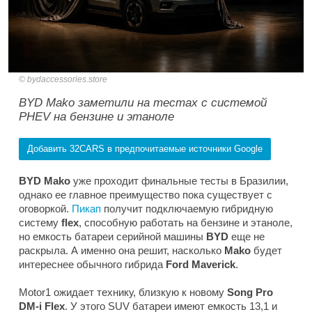
bydaccessories.store
BYD Mako заметили на тестах с системой
PHEV на бензине и этаноле
Добавить 32CARS в предпочитаемые источники Google
BYD Mako
уже проходит финальные тесты в Бразилии,
однако ее главное преимущество пока существует с
оговоркой.
Пикап
получит подключаемую гибридную
систему
flex
, способную работать на бензине и этаноле,
но емкость батареи серийной машины
BYD
еще не
раскрыла. А именно она решит, насколько
Mako
будет
интереснее обычного гибрида
Ford Maverick
.
Motor1
ожидает технику, близкую к новому
Song Pro
DM-i Flex
. У этого SUV батареи имеют емкость 13,1 и