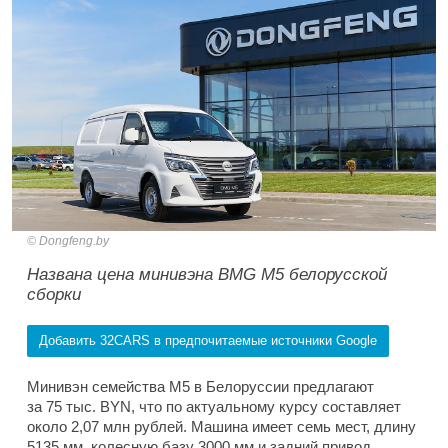
Dongfeng.by
Названа цена минивэна BMG M5 белорусской
сборки
Добавить 32CARS в предпочитаемые источники Google
Минивэн семейства M5 в Белоруссии предлагают
за 75 тыс. BYN, что по актуальному курсу составляет
около 2,07 млн рублей. Машина имеет семь мест, длину
5135 мм, колесную базу 3000 мм и задний привод.