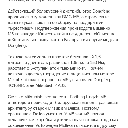
Действующий белорусский дистрибьютор Dongfeng
продвигает эту модель как BMG M5, а отраслевые
данные указывают на ее сборку на предприятии
«Брестмаш». Подтверждения производства именно
M5 на заводе «Юнисон» найти не удалось; «Юнисон»
действительно выпускает в Белоруссии другие модели
Dongfeng.
Техника максимально простая: бензиновый 1,6-
литровый двигатель развивает 106 л.с. и 150 Нм,
работает с 5-ступенчатой «механикой». Причем
встречающееся утверждение о лицензионном моторе
Mitsubishi тоже спорное: на M5 установлен Dongfeng
4C16NR, а не Mitsubishi 4A92.
Связь с Mitsubishi все же есть. Forthing Lingzhi M5,
от которого происходит белорусская модель, развивает
архитектуру старой Mitsubishi Delica. Поэтому
сравнение с Delica уместно. У M5 задний привод,
механическая коробка и утилитарная техника, тогда как
современный Volkswagen Multivan относится к другому