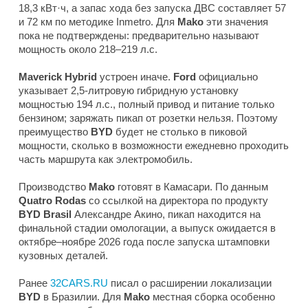
18,3 кВт·ч, а запас хода без запуска ДВС составляет 57
и 72 км по методике Inmetro. Для
Mako
эти значения
пока не подтверждены: предварительно называют
мощность около 218–219 л.с.
Maverick Hybrid
устроен иначе.
Ford
официально
указывает 2,5-литровую гибридную установку
мощностью 194 л.с., полный привод и питание только
бензином; заряжать пикап от розетки нельзя. Поэтому
преимущество
BYD
будет не столько в пиковой
мощности, сколько в возможности ежедневно проходить
часть маршрута как электромобиль.
Производство
Mako
готовят в Камасари. По данным
Quatro Rodas
со ссылкой на директора по продукту
BYD Brasil
Александре Акино, пикап находится на
финальной стадии омологации, а выпуск ожидается в
октябре–ноябре 2026 года после запуска штамповки
кузовных деталей.
Ранее
32CARS.RU
писал о расширении локализации
BYD
в Бразилии. Для
Mako
местная сборка особенно