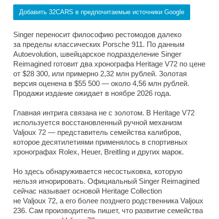
Добавить 32CARS в предпочитаемые источники Google
Singer переносит философию рестомодов далеко
за пределы классических Porsche 911. По данным
Autoevolution, швейцарское подразделение Singer
Reimagined готовит два хронографа Heritage V72 по цене
от $28 300, или примерно 2,32 млн рублей. Золотая
версия оценена в $55 500 — около 4,56 млн рублей.
Продажи издание ожидает в ноябре 2026 года.
Главная интрига связана не с золотом. В Heritage V72
используется восстановленный ручной механизм
Valjoux 72 — представитель семейства калибров,
которое десятилетиями применялось в спортивных
хронографах Rolex, Heuer, Breitling и других марок.
Но здесь обнаруживается несостыковка, которую
нельзя игнорировать. Официальный Singer Reimagined
сейчас называет основой Heritage Collection
не Valjoux 72, а его более позднего родственника Valjoux
236. Сам производитель пишет, что развитие семейства