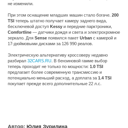
не изменили.
При этом оснащение младших машин стало богаче.
200
TSI
теперь штатно получает камеру заднего вида,
бесключевой доступ
Kessy
и передние парктроники,
Comfortline
— датчики дождя и света и электрохромное
зеркало. Для
Sense
появился пакет
Urban
с камерой и
17-дюймовыми дисками за 126 990 реалов.
Электрическую альтернативу кроссоверу недавно
разбирал
32CARS.RU
. В бензиновой гамме выбор
теперь проходит не только по мощности:
1.0 TSI
предлагает более современную трансмиссию и
потенциально меньший расход, а доплата за
1.4 TSI
покупает прежде всего дополнительные 22 л.с.
Автор:
Юлия Зурилина