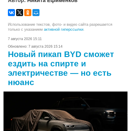
Автор:
Никита Ефименков
Использование текстов, фото- и видео сайта разрешается
только с указанием
активной гиперссылки
.
7 августа 2026 15:11
Обновлено:
7 августа 2026 15:14
Новый пикап BYD сможет
ездить на спирте и
электричестве — но есть
нюанс