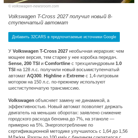
volkswagen-newsroom.com
Volkswagen T-Cross 2027 получил новый 8-
ступенчатый автомат
Добавить 32CARS в предпочитаемые источники Google
У
Volkswagen T-Cross 2027
необычная иерархия: чем
мощнее версия, тем старее у нее коробка передач.
Sense, 200 TSI
и
Comfortline
с трехцилиндровым
1.0
TSI
на 128 л.с. получили новый восьмиступенчатый
автомат
AQ300
.
Highline
и
Extreme
с 1,4-литровым
мотором на 150 л.с. по-прежнему используют
шестиступенчатую трансмиссию.
Volkswagen
объясняет замену не динамикой, а
эффективностью. Новый автомат позволяет держать
двигатель на меньших оборотах: заявлено снижение
городского расхода бензина до 7%, на этаноле —
примерно на 5%. Энергопотребление по
сертификационной методике улучшилось с 1,64 до 1,56
МДж/км. Разгон до 100 км/ч с бензином сократился с