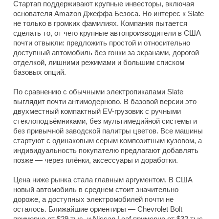
Стартап поддерживают крупные инвесторы, включая
основателя Amazon Джеффа Безоса. Но интерес к Slate
не только в громких фамилиях. Компания пытается
сделать то, от чего крупные автопроизводители в США
почти отвыкли: предложить простой и относительно
доступный автомобиль без гонки за экранами, дорогой
отделкой, лишними режимами и большим списком
базовых опций.
По сравнению с обычными электропикапами Slate
выглядит почти антимодерново. В базовой версии это
двухместный компактный EV-грузовик с ручными
стеклоподъёмниками, без мультимедийной системы и
без привычной заводской палитры цветов. Все машины
стартуют с одинаковым серым композитным кузовом, а
индивидуальность покупателю предлагают добавлять
позже — через плёнки, аксессуары и доработки.
Цена ниже рынка стала главным аргументом. В США
новый автомобиль в среднем стоит значительно
дороже, а доступных электромобилей почти не
осталось. Ближайшие ориентиры — Chevrolet Bolt
примерно от $29 тыс. и Nissan Leaf примерно от $32 тыс.