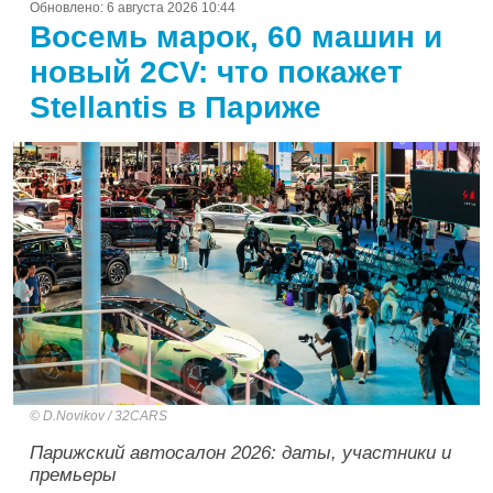
Обновлено:
6 августа 2026 10:44
Восемь марок, 60 машин и
новый 2CV: что покажет
Stellantis в Париже
D.Novikov / 32CARS
Парижский автосалон 2026: даты, участники и
премьеры