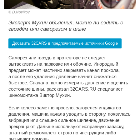
D.Novikov
Эксперт Мухин объяснил, можно ли ездить с
гвоздём или саморезом в шине
Добавить 32CARS в предпочитаемые источники Google
Саморез или гвоздь в протекторе не следует
вытаскивать на парковке или обочине. Инородный
предмет может частично закрывать канал прокола,
а после его удаления давление начнёт снижаться
быстрее. Сначала нужно измерить давление и оценить
состояние шины, рассказал 32CARS.RU специалист
шиномонтажа Виктор Мухин.
Если колесо заметно просело, загорелся индикатор
давления, машина начала уводить в сторону, появилась
вибрация или слышно сильное шипение, движение
прекращают. Дальше используют исправную запаску,
штатный ремкомплект строго по инструкции либо
вызывают помощь.