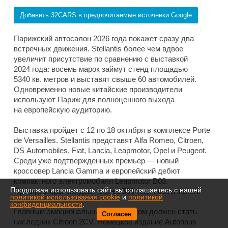
Добавить 32CARS в предпочитаемые источники Google
Парижский автосалон 2026 года покажет сразу два
встречных движения. Stellantis более чем вдвое
увеличит присутствие по сравнению с выставкой
2024 года: восемь марок займут стенд площадью
5340 кв. метров и выставят свыше 60 автомобилей.
Одновременно новые китайские производители
используют Париж для полноценного выхода
на европейскую аудиторию.
Выставка пройдет с 12 по 18 октября в комплексе Porte
de Versailles. Stellantis представят Alfa Romeo, Citroen,
DS Automobiles, Fiat, Lancia, Leapmotor, Opel и Peugeot.
Среди уже подтвержденных премьер — новый
кроссовер Lancia Gamma и европейский дебют
компактного электромобиля Leapmotor B03.
Продолжая использовать сайт, вы соглашаетесь с нашей
Организаторы ожидают более 500 тыс. посетителей.
политикой использования cookie
и
политикой
конфиденциальности
.
Главным эмоциональным экспонатом должен стать
Согласен
наследник Citroen 2CV. Немецкое издание Autohaus