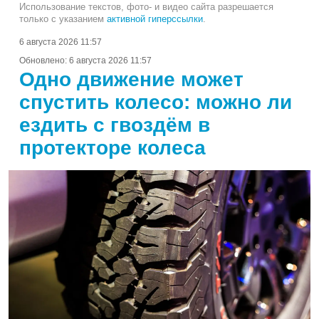
Использование текстов, фото- и видео сайта разрешается
только с указанием
активной гиперссылки
.
6 августа 2026 11:57
Обновлено:
6 августа 2026 11:57
Одно движение может
спустить колесо: можно ли
ездить с гвоздём в
протекторе колеса