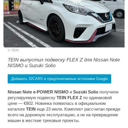
TEIN
TEIN выпустил подвеску FLEX Z для Nissan Note
NISMO и Suzuki Solio
Добавить 32CARS в предпочитаемые источники Google
Nissan Note e-POWER NISMO
и
Suzuki Solio
получили
регулируемую подвеску
TEIN
FLEX Z
по одинаковой
цене — €802. Новинка появилась в официальном
каталоге
TEIN
еще 23 июля. Комплект рассчитан прежде
всего на дорожную эксплуатацию, а не на превращение
машин в жесткие трековые проекты.