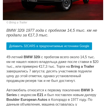
Bring a Trailer
BMW 320i 1977 года с пробегом 14,5 тыс. км не
продали за €17,3 тыс.
Добавить 32CARS в предпочитаемые источники Google
49-летний
BMW 320i
с пробегом всего около 14,5 тыс.
км не нашел нового владельца даже после ставки в $20
тыс., или примерно €17,3 тыс. Торги на
Bring a Trailer
завершились 7 августа: десять участников подняли
цену до этой отметки, однако установленный
продавцом резерв так и не был достигнут.
Автомобиль относится к первому поколению
BMW 3-
Series
с индексом
E21
и был поставлен новым дилеру
Boulder European Autos
в Колорадо в 1977 году. По
данным объявления, машина оставалась у