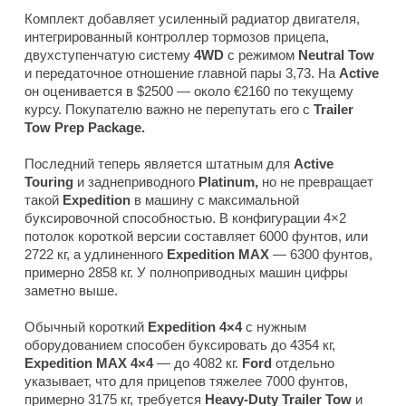
Комплект добавляет усиленный радиатор двигателя,
интегрированный контроллер тормозов прицепа,
двухступенчатую систему
4WD
с режимом
Neutral Tow
и передаточное отношение главной пары 3,73. На
Active
он оценивается в $2500 — около €2160 по текущему
курсу. Покупателю важно не перепутать его с
Trailer
Tow Prep Package.
Последний теперь является штатным для
Active
Touring
и заднеприводного
Platinum,
но не превращает
такой
Expedition
в машину с максимальной
буксировочной способностью. В конфигурации 4×2
потолок короткой версии составляет 6000 фунтов, или
2722 кг, а удлиненного
Expedition MAX
— 6300 фунтов,
примерно 2858 кг. У полноприводных машин цифры
заметно выше.
Обычный короткий
Expedition 4×4
с нужным
оборудованием способен буксировать до 4354 кг,
Expedition MAX 4×4
— до 4082 кг.
Ford
отдельно
указывает, что для прицепов тяжелее 7000 фунтов,
примерно 3175 кг, требуется
Heavy-Duty Trailer Tow
и