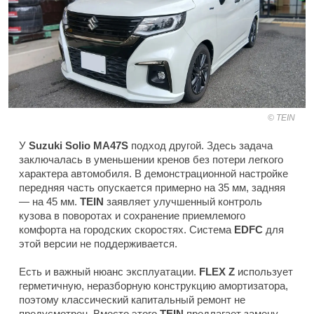
TEIN
У
Suzuki Solio MA47S
подход другой. Здесь задача
заключалась в уменьшении кренов без потери легкого
характера автомобиля. В демонстрационной настройке
передняя часть опускается примерно на 35 мм, задняя
— на 45 мм.
TEIN
заявляет улучшенный контроль
кузова в поворотах и сохранение приемлемого
комфорта на городских скоростях. Система
EDFC
для
этой версии не поддерживается.
Есть и важный нюанс эксплуатации.
FLEX Z
использует
герметичную, неразборную конструкцию амортизатора,
поэтому классический капитальный ремонт не
предусмотрен. Вместо этого
TEIN
предлагает замену