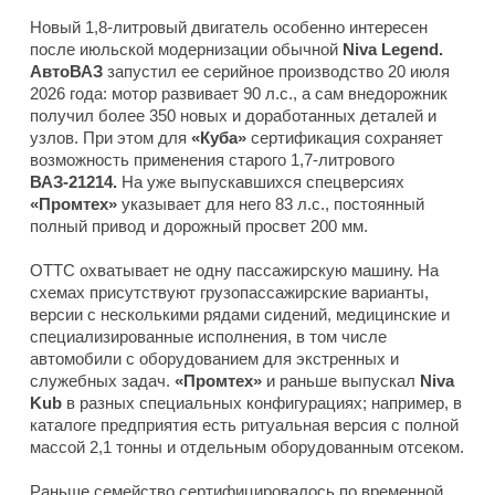
Новый 1,8-литровый двигатель особенно интересен
после июльской модернизации обычной
Niva Legend.
АвтоВАЗ
запустил ее серийное производство 20 июля
2026 года: мотор развивает 90 л.с., а сам внедорожник
получил более 350 новых и доработанных деталей и
узлов. При этом для
«Куба»
сертификация сохраняет
возможность применения старого 1,7-литрового
ВАЗ-21214.
На уже выпускавшихся спецверсиях
«Промтех»
указывает для него 83 л.с., постоянный
полный привод и дорожный просвет 200 мм.
ОТТС охватывает не одну пассажирскую машину. На
схемах присутствуют грузопассажирские варианты,
версии с несколькими рядами сидений, медицинские и
специализированные исполнения, в том числе
автомобили с оборудованием для экстренных и
служебных задач.
«Промтех»
и раньше выпускал
Niva
Kub
в разных специальных конфигурациях; например, в
каталоге предприятия есть ритуальная версия с полной
массой 2,1 тонны и отдельным оборудованным отсеком.
Раньше семейство сертифицировалось по временной