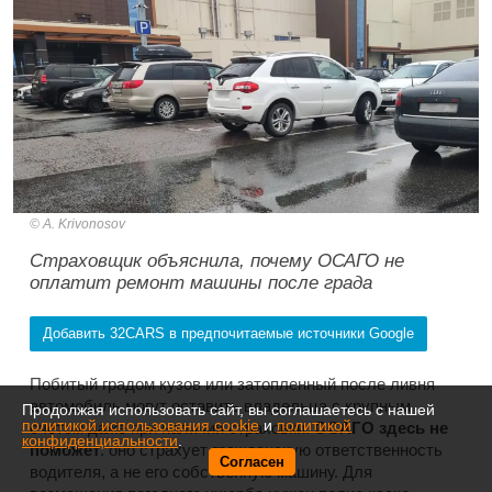
A. Krivonosov
Страховщик объяснила, почему ОСАГО не
оплатит ремонт машины после града
Добавить 32CARS в предпочитаемые источники Google
Побитый градом кузов или затопленный после ливня
автомобиль могут оставить владельца с крупным
Продолжая использовать сайт, вы соглашаетесь с нашей
политикой использования cookie
и
политикой
счетом даже при наличии страховки.
ОСАГО здесь не
конфиденциальности
.
поможет
: оно страхует гражданскую ответственность
Согласен
водителя, а не его собственную машину. Для