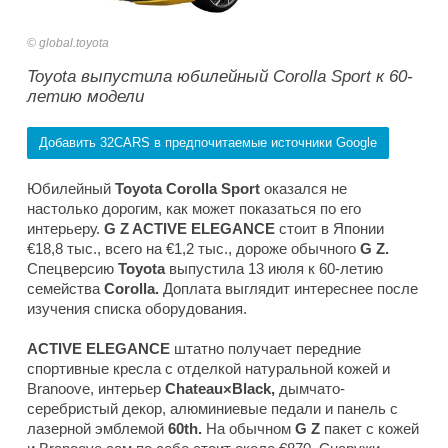
global.toyota
Toyota выпустила юбилейный Corolla Sport к 60-
летию модели
Добавить 32CARS в предпочитаемые источники Google
Юбилейный
Toyota Corolla Sport
оказался не
настолько дорогим, как может показаться по его
интерьеру.
G Z ACTIVE ELEGANCE
стоит в Японии
€18,8 тыс., всего на €1,2 тыс., дороже обычного
G Z.
Спецверсию
Toyota
выпустила 13 июля к 60-летию
семейства
Corolla.
Доплата выглядит интереснее после
изучения списка оборудования.
ACTIVE ELEGANCE
штатно получает передние
спортивные кресла с отделкой натуральной кожей и
Branoove, интерьер
Chateau×Black,
дымчато-
серебристый декор, алюминиевые педали и панель с
лазерной эмблемой
60th.
На обычном
G Z
пакет с кожей