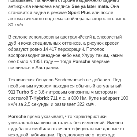
показывает. На нижней стороне выдвижного заднего
антикрыла нанесена надпись
See ya later mate.
Она
становится видна в режиме
Sport Plus
или после
автоматического подъема спойлера на скорости свыше
80 км/ч.
В салоне использованы австралийский шелковистый
дуб и кожа специальных оттенков, а рисунок кресел
образуют ровно 14 417 перфораций. Потолок
воспроизводит звездное небо над Улуру таким, каким
оно было в 1951 году — тогда
Porsche
впервые
появилась в Австралии.
Технических бонусов Sonderwunsch не добавил. Под
необычным кузовом находится обычный актуальный
911 Turbo S
с 3,6-литровым оппозитным мотором и
системой
T-Hybrid:
711 л.с. и 800 Нм. Купе набирает 100
км/ч за 2,5 секунды и развивает 322 км/ч.
Porsche
прямо указывает, что характеристики
уникальной машины остались без изменений. Именно
судьба автомобиля отличает официальные данные от
исходной публикации. Предположение о переходе