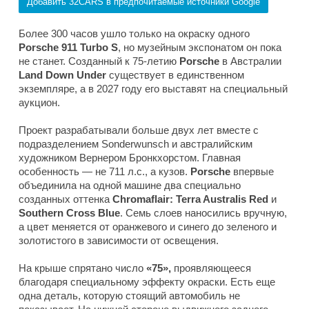
Добавить 32CARS в предпочитаемые источники Google
Более 300 часов ушло только на окраску одного
Porsche 911 Turbo S
, но музейным экспонатом он пока
не станет. Созданный к 75-летию
Porsche
в Австралии
Land Down Under
существует в единственном
экземпляре, а в 2027 году его выставят на специальный
аукцион.
Проект разрабатывали больше двух лет вместе с
подразделением Sonderwunsch и австралийским
художником Вернером Бронкхорстом. Главная
особенность — не 711 л.с., а кузов.
Porsche
впервые
объединила на одной машине два специально
созданных оттенка
Chromaflair: Terra Australis Red
и
Southern
Cross Blue
. Семь слоев наносились вручную,
а цвет меняется от оранжевого и синего до зеленого и
золотистого в зависимости от освещения.
На крыше спрятано число
«75»,
проявляющееся
благодаря специальному эффекту окраски. Есть еще
одна деталь, которую стоящий автомобиль не