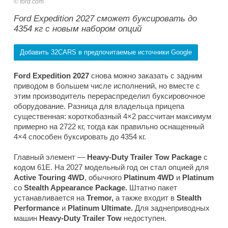
ford.com
Ford Expedition 2027 сможет буксировать до
4354 кг с новым набором опций
Добавить 32CARS в предпочитаемые источники Google
Ford Expedition 2027
снова можно заказать с задним
приводом в большем числе исполнений, но вместе с
этим производитель перераспределил буксировочное
оборудование. Разница для владельца прицепа
существенная: короткобазный 4×2 рассчитан максимум
примерно на 2722 кг, тогда как правильно оснащенный
4×4 способен буксировать до 4354 кг.
Главный элемент —
Heavy-Duty Trailer Tow Package
с
кодом 61E. На 2027 модельный год он стал опцией для
Active Touring 4WD
, обычного
Platinum 4WD
и
Platinum
со
Stealth Appearance Package.
Штатно пакет
устанавливается на
Tremor,
а также входит в
Stealth
Performance
и
Platinum Ultimate.
Для заднеприводных
машин
Heavy-Duty Trailer Tow
недоступен.