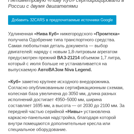
Пятиметровую «Ниву Куб» сертифицировали в
России с двумя двигателями
Добавить 32CARS в предпочитаемые источники Google
Удлиненная
«Нива Куб»
нижегородского
«Промтеха»
получила Одобрение типа транспортного средства.
Самая любопытная деталь документа — выбор
двигателей: наряду с новым 1,8-литровым агрегатом
предусмотрен прежний
ВАЗ-21214
объемом 1,7 литра,
который с июля больше не устанавливается на
выпускаемую
АвтоВАЗом Niva Legend.
«Куб»
заметно крупнее исходного внедорожника.
Согласно опубликованным сертификационным схемам,
колесная база увеличена до 3050 мм, длина разных
исполнений достигает 4950–5000 мм, ширина
составляет 1695 мм, а высота — от 2030 до 2100 мм. За
передней частью серийной
«Нивы»
установлена
каркасно-панельная надстройка, благодаря которой
внутри помещаются дополнительные кресла или
специальное оборудование.