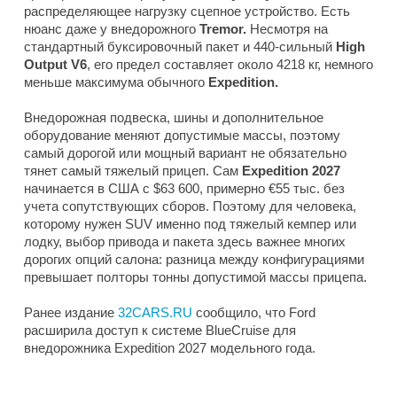
распределяющее нагрузку сцепное устройство. Есть
нюанс даже у внедорожного
Tremor.
Несмотря на
стандартный буксировочный пакет и 440-сильный
High
Output V6
, его предел составляет около 4218 кг, немного
меньше максимума обычного
Expedition.
Внедорожная подвеска, шины и дополнительное
оборудование меняют допустимые массы, поэтому
самый дорогой или мощный вариант не обязательно
тянет самый тяжелый прицеп. Сам
Expedition 2027
начинается в США с $63 600, примерно €55 тыс. без
учета сопутствующих сборов. Поэтому для человека,
которому нужен SUV именно под тяжелый кемпер или
лодку, выбор привода и пакета здесь важнее многих
дорогих опций салона: разница между конфигурациями
превышает полторы тонны допустимой массы прицепа.
Ранее издание
32CARS.RU
сообщило, что Ford
расширила доступ к системе BlueCruise для
внедорожника Expedition 2027 модельного года.