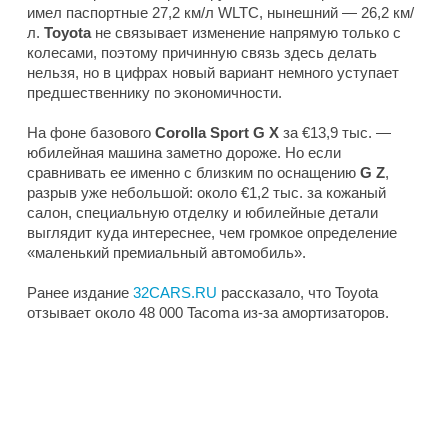
имел паспортные 27,2 км/л WLTC, нынешний — 26,2 км/
л.
Toyota
не связывает изменение напрямую только с
колесами, поэтому причинную связь здесь делать
нельзя, но в цифрах новый вариант немного уступает
предшественнику по экономичности.
На фоне базового
Corolla Sport G X
за €13,9 тыс. —
юбилейная машина заметно дороже. Но если
сравнивать ее именно с близким по оснащению
G Z
,
разрыв уже небольшой: около €1,2 тыс. за кожаный
салон, специальную отделку и юбилейные детали
выглядит куда интереснее, чем громкое определение
«маленький премиальный автомобиль».
Ранее издание
32CARS.RU
рассказало, что Toyota
отзывает около 48 000 Tacoma из-за амортизаторов.