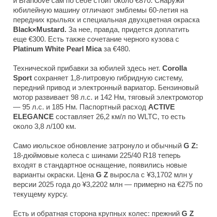
и Branoove сам по себе стоит около €870. Снаружи
юбилейную машину отличают эмблемы 60-летия на
передних крыльях и специальная двухцветная окраска
Black×Mustard.
За нее, правда, придется доплатить
еще €300. Есть также сочетание черного кузова с
Platinum White Pearl Mica
за €480.
Технической прибавки за юбилей здесь нет.
Corolla
Sport
сохраняет 1,8-литровую гибридную систему,
передний привод и электронный вариатор. Бензиновый
мотор развивает 98 л.с. и 142 Нм, тяговый электромотор
— 95 л.с. и 185 Нм. Паспортный расход
ACTIVE
ELEGANCE
составляет 26,2 км/л по WLTC, то есть
около 3,8 л/100 км.
Само июльское обновление затронуло и обычный
G Z:
18-дюймовые колеса с шинами 225/40 R18 теперь
входят в стандартное оснащение, появились новые
варианты окраски. Цена
G Z
выросла с ¥3,1702 млн у
версии 2025 года до ¥3,2202 млн — примерно на €275 по
текущему курсу.
Есть и обратная сторона крупных колес: прежний
G Z