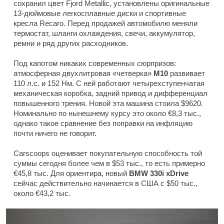
сохранил цвет Fjord Metallic, установлены оригинальные
13-дюймовые легкосплавные диски и спортивные
кресла Recaro. Перед продажей автомобилю меняли
термостат, шланги охлаждения, свечи, аккумулятор,
ремни и ряд других расходников.
Под капотом никаких современных сюрпризов:
атмосферная двухлитровая «четверка»
M10
развивает
110 л.с. и 152 Нм. С ней работают четырехступенчатая
механическая коробка, задний привод и дифференциал
повышенного трения. Новой эта машина стоила $9620.
Номинально по нынешнему курсу это около €8,3 тыс.,
однако такое сравнение без поправки на инфляцию
почти ничего не говорит.
Carscoops оценивает покупательную способность той
суммы сегодня более чем в $53 тыс., то есть примерно
€45,8 тыс. Для ориентира, новый
BMW 330i xDrive
сейчас действительно начинается в США с $50 тыс.,
около €43,2 тыс.