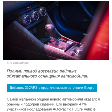
A. Krivonosov
Полный привод возглавил рейтинг
обязательного оснащения автомобилей
Добавить 32CARS в предпочитаемые источники Google
Самой желанной опцией нового автомобиля оказался
обычный подогрев сидений. Его выбрали 47%
участников исследования AutoPacific Future Vehicle