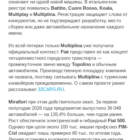
означают ни одной новой машины. В итальянском
реестре появились
Battito, Cuore Rosso, Koala,
Multiplay
и
Multiplina
. Регистрация защищает слова от
конкурентов, но не подтверждает разработку, место
сборки или даже автомобильное назначение каждого
имени.
Из всей пятерки только
Multiplina
уже получила
официальный контекст.
Fiat
представил ее как концепт
четырехместного городского транспорта —
промежуточное звено между
Topolino
и обычным
автомобилем. Производственную площадку компания
не назвала, поэтому связывать
Multiplina
с туринским
конвейером преждевременно. О самом проекте ранее
рассказывал
32CARS.RU
.
Mirafiori
при этом действительно ожил. За первое
полугодие 2026 года предприятие выпустило 36 048
автомобилей — на 135,4% больше, чем годом ранее.
Рост обеспечили электрический и гибридный
Fiat 500
.
Однако при цели около 100 тыс. машин профсоюз
FIM-
Cisl
ожидает лишь примерно 80 тыс. по итогам года.
Летняя остановка кузовного производства на четыре