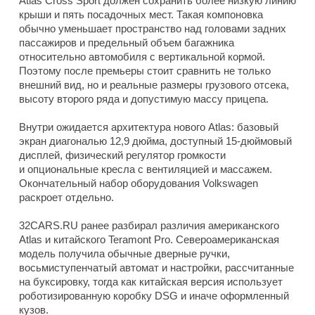
Atlas Cross Sport должен сохранить более низкую линию
крыши и пять посадочных мест. Такая компоновка
обычно уменьшает пространство над головами задних
пассажиров и предельный объем багажника
относительно автомобиля с вертикальной кормой.
Поэтому после премьеры стоит сравнить не только
внешний вид, но и реальные размеры грузового отсека,
высоту второго ряда и допустимую массу прицепа.
Внутри ожидается архитектура нового Atlas: базовый
экран диагональю 12,9 дюйма, доступный 15-дюймовый
дисплей, физический регулятор громкости
и опциональные кресла с вентиляцией и массажем.
Окончательный набор оборудования Volkswagen
раскроет отдельно.
32CARS.RU ранее разбирал различия американского
Atlas и китайского Teramont Pro. Североамериканская
модель получила обычные дверные ручки,
восьмиступенчатый автомат и настройки, рассчитанные
на буксировку, тогда как китайская версия использует
роботизированную коробку DSG и иначе оформленный
кузов.