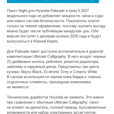
Пакет Night для Hyundai Palisade и Ioniq 9 2027
модельного года не добавляет мощности, запаса хода
или новых систем безопасности. Покупатель платит
только за темное оформление, поэтому оценить выгоду
можно будет после публикации канадских цен. Обе
версии поступят к дилерам осенью 2026 года и будут
выпускаться в Южной Корее.
Для Palisade пакет доступен исключительно в дорогой
комплектации Ultimate Calligraphy. В него входят черные
21-дюймовые колеса, рейлинги, решетка радиатора,
эмблемы и наружный декор. Предложены три цвета
кузова: Abyss Black, Ecotronic Grey и Creamy White.
В салоне используются черная кожа Nappa и темные
отделочные элементы, трехрядная компоновка
не меняется.
Технических доработок Hyundai не заявила. Это важно
при сравнении с обычным Ultimate Calligraphy: пакет
не влияет на двигатель, полный привод, буксировочные
возможности или набор электронных ассистентов.