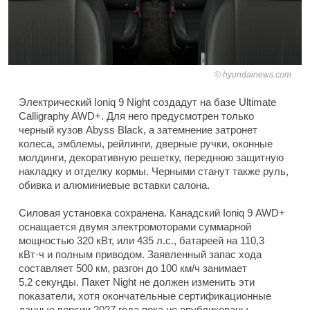
hyundainews.com
Электрический Ioniq 9 Night создадут на базе Ultimate
Calligraphy AWD+. Для него предусмотрен только
черный кузов Abyss Black, а затемнение затронет
колеса, эмблемы, рейлинги, дверные ручки, оконные
молдинги, декоративную решетку, переднюю защитную
накладку и отделку кормы. Черными станут также руль,
обивка и алюминиевые вставки салона.
Силовая установка сохранена. Канадский Ioniq 9 AWD+
оснащается двумя электромоторами суммарной
мощностью 320 кВт, или 435 л.с., батареей на 110,3
кВт·ч и полным приводом. Заявленный запас хода
составляет 500 км, разгон до 100 км/ч занимает
5,2 секунды. Пакет Night не должен изменить эти
показатели, хотя окончательные сертификационные
данные версии 2027 года пока не опубликованы.