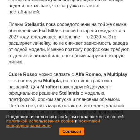
недели показывает, что загрузка остается
нестабильной.
Планы
Stellantis
пока сосредоточены на той же семье:
обновленный
Fiat 500e
с новой батареей ожидается в
2027 году, следующее поколение — в 2030-м. Это
расширяет линейку, но не снижает зависимость завода
от одной модели. Именно поэтому профсоюзы требуют
отдельный автомобиль, способный загрузить вторую
линию.
Cuore Rosso
можно связать с
Alfa Romeo
, а
Multiplay
— с наследием
Multipla
, но это лишь трактовка
названий. Для
Mirafiori
важен другой документ:
официальное решение
Stellantis
с моделью,
платформой, сроком запуска и плановым объемом.
Пока его нет, пять марок остаются интеллектуальной
собственностью, а не производственной программой.
Продолжая использовать сайт, вы соглашаетесь с нашей
политикой использования cookie
и
политикой
конфиденциальности
.
Согласен