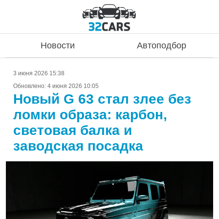
Новости
Автоподбор
3 июня 2026 15:38
Обновлено:
4 июня 2026 10:05
Новый G 63 стал злее без
ломки образа: карбон,
световая балка и
заводская посадка