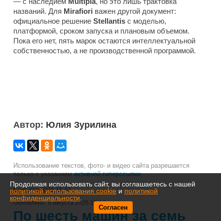
— с наследием
Multipla
, но это лишь трактовка
названий. Для
Mirafiori
важен другой документ:
официальное решение
Stellantis
с моделью,
платформой, сроком запуска и плановым объемом.
Пока его нет, пять марок остаются интеллектуальной
собственностью, а не производственной программой.
Автор:
Юлия Зурилина
Использование текстов, фото- и видео сайта разрешается
только с указанием
активной гиперссылки
.
Продолжая использовать сайт, вы соглашаетесь с нашей
6 августа 2026 15:14
политикой использования cookie
и
политикой
конфиденциальности
.
Обновлено:
6 августа 2026 15:14
Согласен
По шесть машин за семь