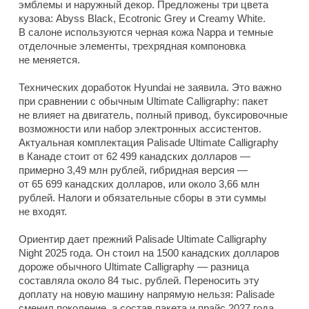
эмблемы и наружный декор. Предложены три цвета
кузова: Abyss Black, Ecotronic Grey и Creamy White.
В салоне используются черная кожа Nappa и темные
отделочные элементы, трехрядная компоновка
не меняется.
Технических доработок Hyundai не заявила. Это важно
при сравнении с обычным Ultimate Calligraphy: пакет
не влияет на двигатель, полный привод, буксировочные
возможности или набор электронных ассистентов.
Актуальная комплектация Palisade Ultimate Calligraphy
в Канаде стоит от 62 499 канадских долларов —
примерно 3,49 млн рублей, гибридная версия —
от 65 699 канадских долларов, или около 3,66 млн
рублей. Налоги и обязательные сборы в эти суммы
не входят.
Ориентир дает прежний Palisade Ultimate Calligraphy
Night 2025 года. Он стоил на 1500 канадских долларов
дороже обычного Ultimate Calligraphy — разница
составляла около 84 тыс. рублей. Переносить эту
доплату на новую машину напрямую нельзя: Palisade
сменил поколение, а состав пакета и прайс 2027 года