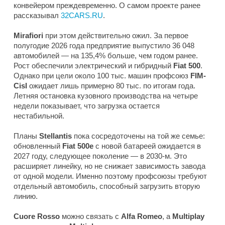
конвейером преждевременно. О самом проекте ранее
рассказывал
32CARS.RU
.
Mirafiori
при этом действительно ожил. За первое
полугодие 2026 года предприятие выпустило 36 048
автомобилей — на 135,4% больше, чем годом ранее.
Рост обеспечили электрический и гибридный
Fiat 500
.
Однако при цели около 100 тыс. машин профсоюз
FIM-
Cisl
ожидает лишь примерно 80 тыс. по итогам года.
Летняя остановка кузовного производства на четыре
недели показывает, что загрузка остается
нестабильной.
Планы
Stellantis
пока сосредоточены на той же семье:
обновленный
Fiat 500e
с новой батареей ожидается в
2027 году, следующее поколение — в 2030-м. Это
расширяет линейку, но не снижает зависимость завода
от одной модели. Именно поэтому профсоюзы требуют
отдельный автомобиль, способный загрузить вторую
линию.
Cuore Rosso
можно связать с
Alfa Romeo
, а
Multiplay