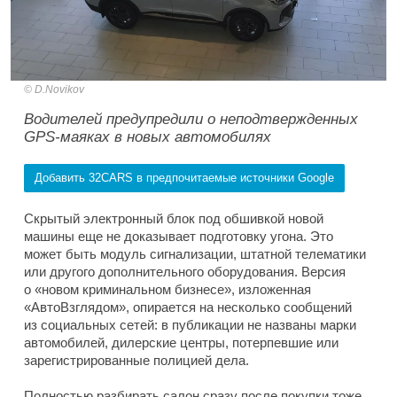
D.Novikov
Водителей предупредили о неподтвержденных
GPS-маяках в новых автомобилях
Добавить 32CARS в предпочитаемые источники Google
Скрытый электронный блок под обшивкой новой
машины еще не доказывает подготовку угона. Это
может быть модуль сигнализации, штатной телематики
или другого дополнительного оборудования. Версия
о «новом криминальном бизнесе», изложенная
«АвтоВзглядом», опирается на несколько сообщений
из социальных сетей: в публикации не названы марки
автомобилей, дилерские центры, потерпевшие или
зарегистрированные полицией дела.
Полностью разбирать салон сразу после покупки тоже