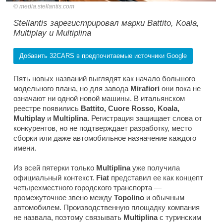
media.stellantis.com
Stellantis зарегистрировал марки Battito, Koala,
Multiplay и Multiplina
Добавить 32CARS в предпочитаемые источники Google
Пять новых названий выглядят как начало большого
модельного плана, но для завода
Mirafiori
они пока не
означают ни одной новой машины. В итальянском
реестре появились
Battito, Cuore Rosso, Koala,
Multiplay
и
Multiplina
. Регистрация защищает слова от
конкурентов, но не подтверждает разработку, место
сборки или даже автомобильное назначение каждого
имени.
Из всей пятерки только
Multiplina
уже получила
официальный контекст.
Fiat
представил ее как концепт
четырехместного городского транспорта —
промежуточное звено между
Topolino
и обычным
автомобилем. Производственную площадку компания
не назвала, поэтому связывать
Multiplina
с туринским