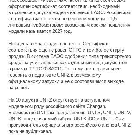
оформлен сертификат соответствия, необходимый
в процессе допуска модели на рынок ЕАЭС. Российская
сертификация касается бензиновой машины с 1,5-
литровым турбомотором; возможным сроком появления
модели называется 2027 год.
Но здесь важна стадия процесса. Сертификат
соответствия еще не равен ОТТС и тем более старту
продаж. В системе ЕАЭС одобрения типа транспортного
средства учитываются как отдельный вид документов
в рамках ТР ТС 018/2011. Поэтому пока правильнее
говорить о подготовке UNI-Z к возможному
официальному запуску, а не о состоявшемся выходе
на рынок.
На 10 августа UNI-Z отсутствует в актуальном
модельном ряду российского сайта Changan.
В семействе UNI там представлены UNI-S, UNI-T, UNI-V,
UNI-K, подключаемый гибрид UNI-K iDD и UNI-L. Сам
производитель официального российского анонса UNI-Z
пока не публиковал.