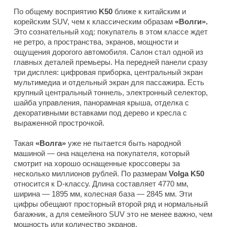
По общему восприятию
K50
ближе к китайским и
корейским SUV, чем к классическим образам
«Волги».
Это сознательный ход: покупатель в этом классе ждет
не ретро, а пространства, экранов, мощности и
ощущения дорогого автомобиля. Салон стал одной из
главных деталей премьеры. На передней панели сразу
три дисплея: цифровая приборка, центральный экран
мультимедиа и отдельный экран для пассажира. Есть
крупный центральный тоннель, электронный селектор,
шайба управления, панорамная крыша, отделка с
декоративными вставками под дерево и кресла с
выраженной прострочкой.
Такая
«Волга»
уже не пытается быть народной
машиной — она нацелена на покупателя, который
смотрит на хорошо оснащенные кроссоверы за
несколько миллионов рублей. По размерам
Volga K50
относится к D-классу. Длина составляет 4770 мм,
ширина — 1895 мм, колесная база — 2845 мм. Эти
цифры обещают просторный второй ряд и нормальный
багажник, а для семейного SUV это не менее важно, чем
мощность или количество экранов.