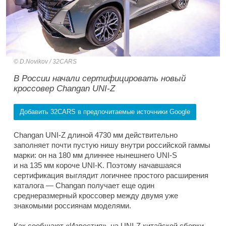
D.Novikov / 32CARS
В России начали сертифицировать новый
кроссовер Changan UNI-Z
Добавить 32CARS в предпочитаемые источники Google
Changan UNI-Z длиной 4730 мм действительно
заполняет почти пустую нишу внутри российской гаммы
марки: он на 180 мм длиннее нынешнего UNI-S
и на 135 мм короче UNI-K. Поэтому начавшаяся
сертификация выглядит логичнее простого расширения
каталога — Changan получает еще один
среднеразмерный кроссовер между двумя уже
знакомыми россиянам моделями.
Как сообщают «Известия», на UNI-Z китайской сборки