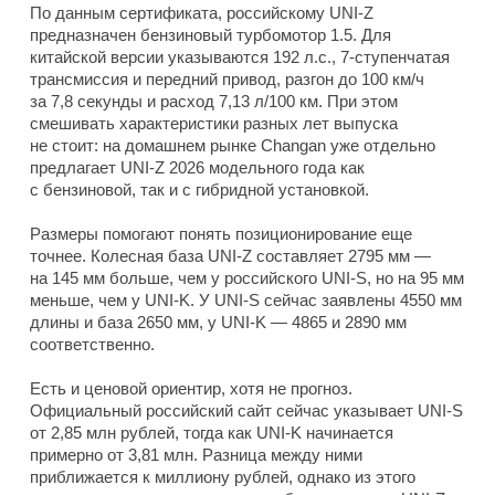
По данным сертификата, российскому UNI-Z
предназначен бензиновый турбомотор 1.5. Для
китайской версии указываются 192 л.с., 7-ступенчатая
трансмиссия и передний привод, разгон до 100 км/ч
за 7,8 секунды и расход 7,13 л/100 км. При этом
смешивать характеристики разных лет выпуска
не стоит: на домашнем рынке Changan уже отдельно
предлагает UNI-Z 2026 модельного года как
с бензиновой, так и с гибридной установкой.
Размеры помогают понять позиционирование еще
точнее. Колесная база UNI-Z составляет 2795 мм —
на 145 мм больше, чем у российского UNI-S, но на 95 мм
меньше, чем у UNI-K. У UNI-S сейчас заявлены 4550 мм
длины и база 2650 мм, у UNI-K — 4865 и 2890 мм
соответственно.
Есть и ценовой ориентир, хотя не прогноз.
Официальный российский сайт сейчас указывает UNI-S
от 2,85 млн рублей, тогда как UNI-K начинается
примерно от 3,81 млн. Разница между ними
приближается к миллиону рублей, однако из этого