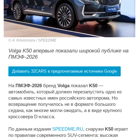
A. Krivonosov / SPEEDME
Volga K50 впервые показали широкой публике на
ПМЭФ-2026
Добавить 32CARS в предпочитаемые источники Google
На
ПМЭФ-2026
бренд
Volga
показал
K50
—
автомобиль, который должен перезапустить одно из
самых известных имен российского автопрома. Но
возвращение получилось не в формате большого
седана, как многие могли ожидать, а в виде крупного
кроссовера D-класса.
По данным издания
SPEEDME.RU
, снаружи
K50
играет
по правилам современного SUV-сегмента: высокая