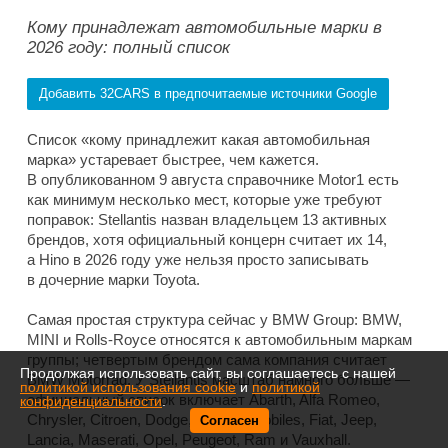
Кому принадлежат автомобильные марки в
2026 году: полный список
Добавить 32CARS в предпочитаемые источники Google
Список «кому принадлежит какая автомобильная
марка» устаревает быстрее, чем кажется.
В опубликованном 9 августа справочнике Motor1 есть
как минимум несколько мест, которые уже требуют
поправок: Stellantis назван владельцем 13 активных
брендов, хотя официальный концерн считает их 14,
а Hino в 2026 году уже нельзя просто записывать
в дочерние марки Toyota.
Самая простая структура сейчас у BMW Group: BMW,
MINI и Rolls-Royce относятся к автомобильным маркам
группы; четвертым брендом сама компания считает
Продолжая использовать сайт, вы соглашаетесь с нашей
BMW Motorrad. У Stellantis масштаб намного больше —
политикой использования cookie
и
политикой
официальный список включает Abarth, Alfa Romeo,
конфиденциальности
.
Chrysler, Citroen, Dodge, DS Automobiles, Fiat, Jeep,
Согласен
Lancia, Maserati, Opel, Peugeot, Ram и Vauxhall.