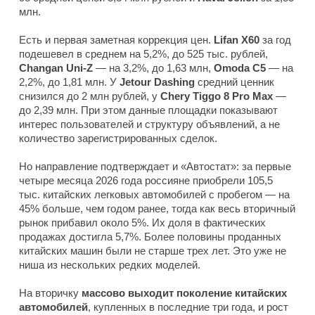
млн.
Есть и первая заметная коррекция цен.
Lifan X60
за год
подешевел в среднем на 5,2%, до 525 тыс. рублей,
Changan Uni-Z
— на 3,2%, до 1,63 млн,
Omoda C5
— на
2,2%, до 1,81 млн. У
Jetour Dashing
средний ценник
снизился до 2 млн рублей, у
Chery Tiggo 8 Pro Max
—
до 2,39 млн. При этом данные площадки показывают
интерес пользователей и структуру объявлений, а не
количество зарегистрированных сделок.
Но направление подтверждает и «Автостат»: за первые
четыре месяца 2026 года россияне приобрели 105,5
тыс. китайских легковых автомобилей с пробегом — на
45% больше, чем годом ранее, тогда как весь вторичный
рынок прибавил около 5%. Их доля в фактических
продажах достигла 5,7%. Более половины проданных
китайских машин были не старше трех лет. Это уже не
ниша из нескольких редких моделей.
На вторичку
массово выходит поколение китайских
автомобилей
, купленных в последние три года, и рост