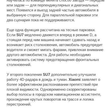
научилась по команде менять способ заезда — передом
или задом — для перпендикулярных и диагональных
мест. Появился и выезд задней частью автомобиля в
выбранную сторону. Для параллельной парковки эти
два сценария пока не поддерживаются.
Еще одна функция рассчитана на тесные парковки.
Если
SU7
медленно движется вперед в режиме D, а
стоящая перед ним машина начинает сдавать назад и
возникает риск столкновения, автомобиль предупредит
водителя и сможет мигать фарами, привлекая внимание
другого автомобилиста. Для работы необходимо
активировать систему предотвращения фронтальных
столкновений.
У второго поколения
SU7
дополнительно улучшили
работу 4D-радара в дождь и туман.
Xiaomi
заявляет о
более эффективном распознавании препятствий при
плохой видимости. Одновременно скорректированы
выбор полосы в городском навигационном ассистенте,
прохождение крутых поворотов на трассе и логика
перестроений.