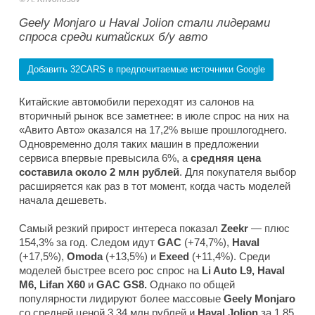
Geely Monjaro и Haval Jolion стали лидерами
спроса среди китайских б/у авто
Добавить 32CARS в предпочитаемые источники Google
Китайские автомобили переходят из салонов на
вторичный рынок все заметнее: в июле спрос на них на
«Авито Авто» оказался на 17,2% выше прошлогоднего.
Одновременно доля таких машин в предложении
сервиса впервые превысила 6%, а
средняя цена
составила около 2 млн рублей
. Для покупателя выбор
расширяется как раз в тот момент, когда часть моделей
начала дешеветь.
Самый резкий прирост интереса показал
Zeekr
— плюс
154,3% за год. Следом идут
GAC
(+74,7%),
Haval
(+17,5%),
Omoda
(+13,5%) и
Exeed
(+11,4%). Среди
моделей быстрее всего рос спрос на
Li Auto L9, Haval
M6, Lifan X60
и
GAC GS8.
Однако по общей
популярности лидируют более массовые
Geely Monjaro
со средней ценой 3,34 млн рублей и
Haval Jolion
за 1,85