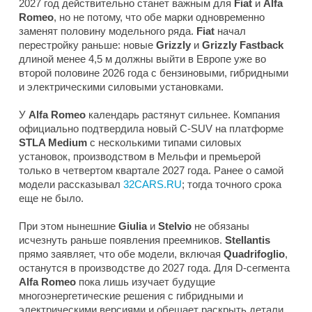
2027 год действительно станет важным для
Fiat
и
Alfa
Romeo
, но не потому, что обе марки одновременно
заменят половину модельного ряда.
Fiat
начал
перестройку раньше: новые
Grizzly
и
Grizzly Fastback
длиной менее 4,5 м должны выйти в Европе уже во
второй половине 2026 года с бензиновыми, гибридными
и электрическими силовыми установками.
У
Alfa Romeo
календарь растянут сильнее. Компания
официально подтвердила новый C-SUV на платформе
STLA Medium
с несколькими типами силовых
установок, производством в Мельфи и премьерой
только в четвертом квартале 2027 года. Ранее о самой
модели рассказывал
32CARS.RU
; тогда точного срока
еще не было.
При этом нынешние
Giulia
и
Stelvio
не обязаны
исчезнуть раньше появления преемников.
Stellantis
прямо заявляет, что обе модели, включая
Quadrifoglio
,
останутся в производстве до 2027 года. Для D-сегмента
Alfa Romeo
пока лишь изучает будущие
многоэнергетические решения с гибридными и
электрическими версиями и обещает раскрыть детали