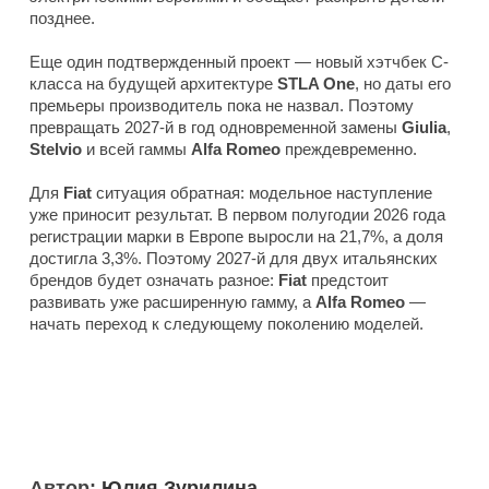
позднее.
Еще один подтвержденный проект — новый хэтчбек C-
класса на будущей архитектуре
STLA One
, но даты его
премьеры производитель пока не назвал. Поэтому
превращать 2027-й в год одновременной замены
Giulia
,
Stelvio
и всей гаммы
Alfa Romeo
преждевременно.
Для
Fiat
ситуация обратная: модельное наступление
уже приносит результат. В первом полугодии 2026 года
регистрации марки в Европе выросли на 21,7%, а доля
достигла 3,3%. Поэтому 2027-й для двух итальянских
брендов будет означать разное:
Fiat
предстоит
развивать уже расширенную гамму, а
Alfa Romeo
—
начать переход к следующему поколению моделей.
Автор:
Юлия Зурилина