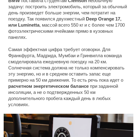
BMW
поставила студентам
Clemson
необычную
задачу: построить электромобиль, который за обычный
день произведет больше энергии, чем потратит на
поездку. Так появился двухместный
Deep Orange 17,
или Luminetta
, массой всего 550 кг и с более чем 1700
фотоэлектрическими ячейками прямо в кузовных
панелях.
Самая эффектная цифра требует оговорки. Для
Франкфурта, Мадрида, Мумбаи и Гринвилла команда
смоделировала ежедневную поездку на 20 км.
Солнечная система должна не только компенсировать
эту энергию, но и в среднем оставить запас еще
примерно на 50 км движения. То есть речь пока идет о
расчетном энергетическом балансе
при заданной
инсоляции, а не о подтвержденных 50 км
дополнительного пробега каждый день в любых
условиях.