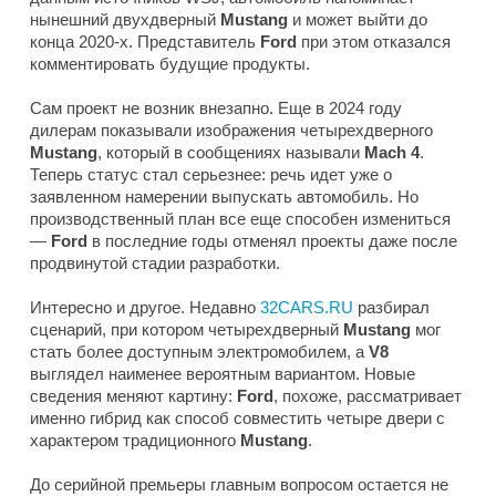
нынешний двухдверный
Mustang
и может выйти до
конца 2020-х. Представитель
Ford
при этом отказался
комментировать будущие продукты.
Сам проект не возник внезапно. Еще в 2024 году
дилерам показывали изображения четырехдверного
Mustang
, который в сообщениях называли
Mach 4
.
Теперь статус стал серьезнее: речь идет уже о
заявленном намерении выпускать автомобиль. Но
производственный план все еще способен измениться
—
Ford
в последние годы отменял проекты даже после
продвинутой стадии разработки.
Интересно и другое. Недавно
32CARS.RU
разбирал
сценарий, при котором четырехдверный
Mustang
мог
стать более доступным электромобилем, а
V8
выглядел наименее вероятным вариантом. Новые
сведения меняют картину:
Ford
, похоже, рассматривает
именно гибрид как способ совместить четыре двери с
характером традиционного
Mustang
.
До серийной премьеры главным вопросом остается не