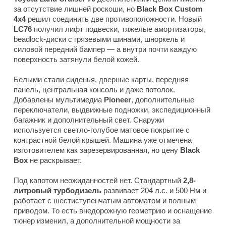
за отсутствие лишней роскоши, но
Black Box Custom
4x4
решил соединить две противоположности. Новый
LC76
получил лифт подвески, тяжелые амортизаторы,
beadlock-диски с грязевыми шинами, шноркель и
силовой передний бампер — а внутри почти каждую
поверхность затянули белой кожей.
Белыми стали сиденья, дверные карты, передняя
панель, центральная консоль и даже потолок.
Добавлены мультимедиа
Pioneer
, дополнительные
переключатели, выдвижные подножки, экспедиционный
багажник и дополнительный свет. Снаружи
используется светло-голубое матовое покрытие с
контрастной белой крышей. Машина уже отмечена
изготовителем как зарезервированная, но цену
Black
Box
не раскрывает.
Под капотом неожиданностей нет. Стандартный
2,8-
литровый турбодизель
развивает 204 л.с. и 500 Нм и
работает с шестиступенчатым автоматом и полным
приводом. То есть внедорожную геометрию и оснащение
тюнер изменил, а дополнительной мощности за