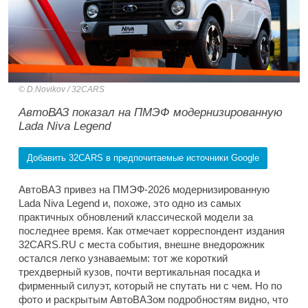
D.Novikov / 32CARS
АвтоВАЗ показал на ПМЭФ модернизированную
Lada Niva Legend
Добавить 32CARS в предпочитаемые источники Google
АвтоВАЗ привез на ПМЭФ-2026 модернизированную
Lada Niva Legend и, похоже, это одно из самых
практичных обновлений классической модели за
последнее время. Как отмечает корреспондент издания
32CARS.RU с места события, внешне внедорожник
остался легко узнаваемым: тот же короткий
трехдверный кузов, почти вертикальная посадка и
фирменный силуэт, который не спутать ни с чем. Но по
фото и раскрытым АвтоВАЗом подробностям видно, что