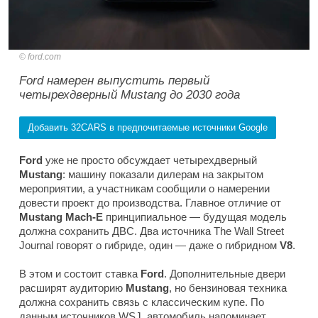
ford.com
Ford намерен выпустить первый
четырехдверный Mustang до 2030 года
Добавить 32CARS в предпочитаемые источники Google
Ford
уже не просто обсуждает четырехдверный
Mustang
: машину показали дилерам на закрытом
мероприятии, а участникам сообщили о намерении
довести проект до производства. Главное отличие от
Mustang Mach-E
принципиальное — будущая модель
должна сохранить ДВС. Два источника
The Wall Street
Journal
говорят о гибриде, один — даже о гибридном
V8
.
В этом и состоит ставка
Ford
. Дополнительные двери
расширят аудиторию
Mustang
, но бензиновая техника
должна сохранить связь с классическим купе. По
данным источников
WSJ
, автомобиль напоминает