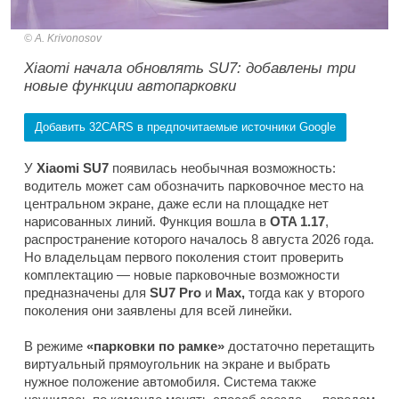
A. Krivonosov
Xiaomi начала обновлять SU7: добавлены три
новые функции автопарковки
Добавить 32CARS в предпочитаемые источники Google
У
Xiaomi SU7
появилась необычная возможность:
водитель может сам обозначить парковочное место на
центральном экране, даже если на площадке нет
нарисованных линий. Функция вошла в
OTA 1.17
,
распространение которого началось 8 августа 2026 года.
Но владельцам первого поколения стоит проверить
комплектацию — новые парковочные возможности
предназначены для
SU7 Pro
и
Max,
тогда как у второго
поколения они заявлены для всей линейки.
В режиме
«парковки по рамке»
достаточно перетащить
виртуальный прямоугольник на экране и выбрать
нужное положение автомобиля. Система также